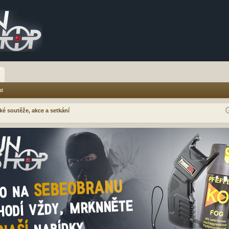
at
ké soutěže, akce a setkání