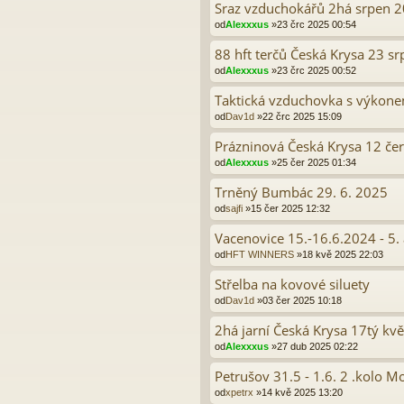
Sraz vzduchokářů 2há srpen 
od
Alexxxus
»23 črc 2025 00:54
88 hft terčů Česká Krysa 23 s
od
Alexxxus
»23 črc 2025 00:52
Taktická vzduchovka s výkonem
od
Dav1d
»22 črc 2025 15:09
Prázninová Česká Krysa 12 če
od
Alexxxus
»25 čer 2025 01:34
Trněný Bumbác 29. 6. 2025
od
sajfi
»15 čer 2025 12:32
Vacenovice 15.-16.6.2024 - 5.
od
HFT WINNERS
»18 kvě 2025 22:03
Střelba na kovové siluety
od
Dav1d
»03 čer 2025 10:18
2há jarní Česká Krysa 17tý kv
od
Alexxxus
»27 dub 2025 02:22
Petrušov 31.5 - 1.6. 2 .kolo
od
xpetrx
»14 kvě 2025 13:20