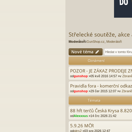
Střelecké soutěže, akce 
Moderátoři:
GunShop.cz
,
Moderátoři
Nové téma
Oznámení
POZOR - JE ZÁKAZ PRODEJE
od
gunshop
»05 kvě 2016 14:57 »v
Zbraně
Pravidla fora - komerční odkaz
od
gunshop
»29 čer 2015 12:07 »v
Zbraně 
Témata
88 hft terčů Česká Krysa 8.82
od
Alexxxus
»14 črc 2026 21:42
5.9.26 MČR
od
pitrs2
»03 srp 2026 12:47