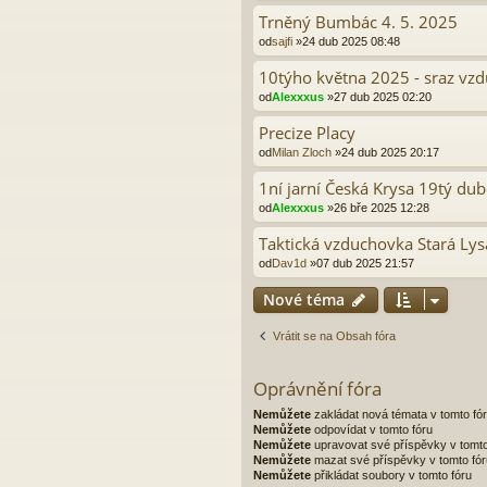
Trněný Bumbác 4. 5. 2025
od
sajfi
»24 dub 2025 08:48
10týho května 2025 - sraz vz
od
Alexxxus
»27 dub 2025 02:20
Precize Placy
od
Milan Zloch
»24 dub 2025 20:17
1ní jarní Česká Krysa 19tý du
od
Alexxxus
»26 bře 2025 12:28
Taktická vzduchovka Stará Lys
od
Dav1d
»07 dub 2025 21:57
Nové téma
Vrátit se na Obsah fóra
Oprávnění fóra
Nemůžete
zakládat nová témata v tomto fó
Nemůžete
odpovídat v tomto fóru
Nemůžete
upravovat své příspěvky v tomto
Nemůžete
mazat své příspěvky v tomto fór
Nemůžete
přikládat soubory v tomto fóru