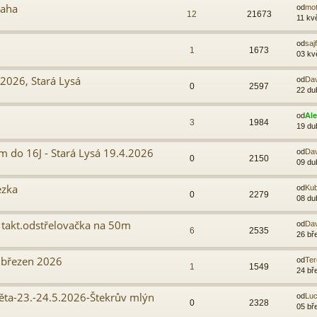
raha
od
mo
12
21673
11 kv
od
sajf
1
1673
03 kv
2026, Stará Lysá
od
Da
0
2597
22 du
od
Al
3
1984
19 du
 do 16J - Stará Lysá 19.4.2026
od
Da
0
2150
09 du
ezka
od
Kub
0
2279
08 du
 takt.odstřelovačka na 50m
od
Da
6
2535
26 bř
 březen 2026
od
Ter
1
1549
24 bř
ěta-23.-24.5.2026-Štekrův mlýn
od
Luc
0
2328
05 bř