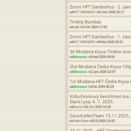
Zimní HFT Dambořice - 2. záv
od
HFT WINNERS
»02 úno 2026 22:17
Trněný Bumbác
od
sajfi
»14 čer 2024 17:53
Zimní HFT Dambořice - 1. záv
od
HFT WINNERS
»09 led 2026 20:31
3tí Mražená Krysa 7mého úno
od
Alexxxus
»19 led 2026 00:54
2há Mražená Česká Krysa 10t
od
Alexxxus
»21 pro 2025 22:57
1ní Mražena HFT Česká Krysa
od
Alexxxus
»18 lis 2025 00:18
Vzduchovkový benchtrest (na 2
Stará Lysá, 6. 7. 2025
od
Dav1d
»01 črc 2025 14:16
Závod JelenTeam 15.11.2025_S
od
JelenTeam
»03 říj 2025 10:53
23.11.2025 - HFT Opatovice (o