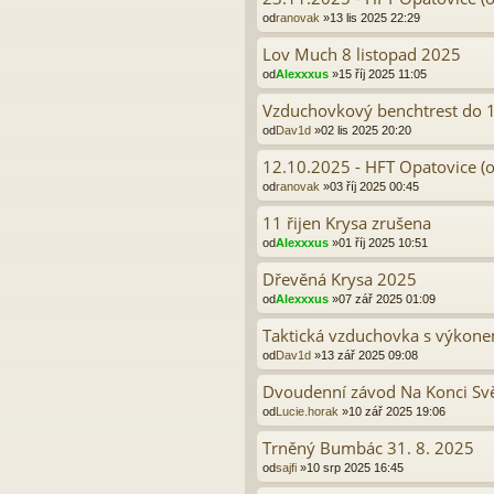
od
ranovak
»13 lis 2025 22:29
Lov Much 8 listopad 2025
od
Alexxxus
»15 říj 2025 11:05
Vzduchovkový benchtrest do 16
od
Dav1d
»02 lis 2025 20:20
12.10.2025 - HFT Opatovice (o
od
ranovak
»03 říj 2025 00:45
11 řijen Krysa zrušena
od
Alexxxus
»01 říj 2025 10:51
Dřevěná Krysa 2025
od
Alexxxus
»07 zář 2025 01:09
Taktická vzduchovka s výkonem
od
Dav1d
»13 zář 2025 09:08
Dvoudenní závod Na Konci Sv
od
Lucie.horak
»10 zář 2025 19:06
Trněný Bumbác 31. 8. 2025
od
sajfi
»10 srp 2025 16:45