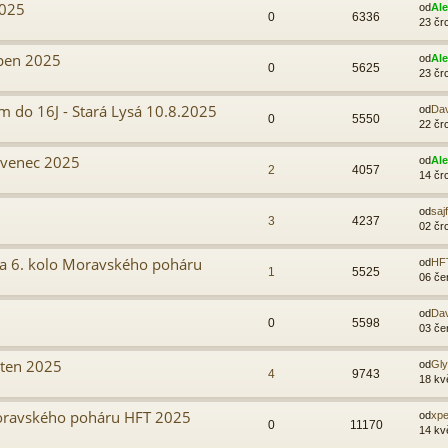
2025
od
Al
0
6336
23 čr
rpen 2025
od
Al
0
5625
23 čr
 do 16J - Stará Lysá 10.8.2025
od
Da
0
5550
22 čr
rvenec 2025
od
Al
2
4057
14 čr
od
sajf
3
4237
02 čr
 a 6. kolo Moravského poháru
od
HF
1
5525
06 če
od
Da
0
5598
03 če
ěten 2025
od
Gl
4
9743
18 kv
 Moravského poháru HFT 2025
od
xpe
0
11170
14 kv