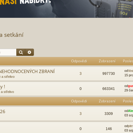
a setkání
Hledat
Pokročilé hledání
Odpovědi
Zobrazení
Posle
 ZNEHODNOCENÝCH ZBRANÍ
od
Vo
3
997730
15 pr
 a střelivo
y !
od
gu
0
663341
29 če
a střelivo
Odpovědi
Zobrazení
Posle
026
od
Al
3
3309
03 sr
od
pit
0
146
03 sr