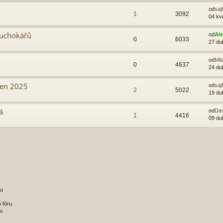
od
sajf
1
3092
04 kv
duchokářů
od
Al
0
6033
27 du
od
Mil
0
4637
24 du
ben 2025
od
sajf
2
5022
19 du
á
od
Da
1
4416
09 du
ru
 fóru
u