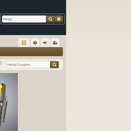
Hledat
Pokročilé hledání
R
FA
řih
eg
Q
lá
ist
sit
ro
se
va
t