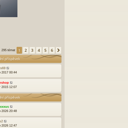
2
3
4
5
6
1
Další
295 témat
dní příspěvek
ss69
o 2017 00:44
nshop
r 2015 12:07
dní příspěvek
exxxus
p 2026 20:48
rs2
p 2026 12:47