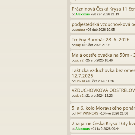
Prázninová Česká Krysa 11 če
od
Alexxxus
»28 čer 2026 21:19
podještědská vzduchovková o
od
peťura
»08 dub 2026 10:05
Trněný Bumbác 28. 6. 2026
od
sajfi
»15 čer 2026 21:06
Malá odstřelovačka na 50m - 
od
pitrs2
»25 srp 2025 18:46
Taktická vzduchovka bez omez
12.7.2026
od
Dav1d
»10 čer 2026 11:26
VZDUCHOVKOVÁ ODSTŘELOV
od
pitrs2
»21 pro 2024 13:23
5. a 6. kolo Moravského pohár
od
HFT WINNERS
»10 kvě 2026 21:56
2há jarné Česká Krysa 16tý k
od
Alexxxus
»01 kvě 2026 00:44