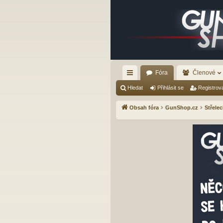
Fóra
Členové
yc
Hledat
Přihlásit se
Registrov
hl
Obsah fóra
GunShop.cz
Střelec
é
od
ka
zy