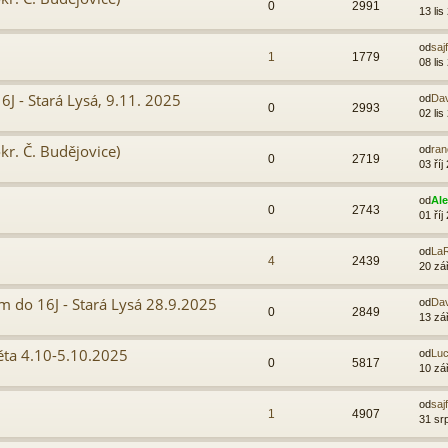
0
2991
13 lis
od
sajf
1
1779
08 lis
J - Stará Lysá, 9.11. 2025
od
Da
0
2993
02 lis
kr. Č. Budějovice)
od
ra
0
2719
03 říj
od
Al
0
2743
01 říj
od
LaR
4
2439
20 zá
 do 16J - Stará Lysá 28.9.2025
od
Da
0
2849
13 zá
ěta 4.10-5.10.2025
od
Luc
0
5817
10 zá
od
sajf
1
4907
31 sr