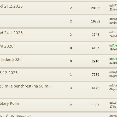
od 21.2.2026
od
HF
2
28105
21 ún
od
sajf
2
19282
20 ún
od 24.1.2026
od
HF
2
1743
24 le
ra 2026
od
Al
0
4107
19 le
ý leden 2026
od
Al
0
2910
21 pr
 6.12.2025
od
sajf
1
7739
06 pr
5 m) a benchrest (na 50 m) -
od
Vs
3
4142
06 pr
tarý Kolín
od
LaR
2
1887
17 lis
kr. Č. Budějovice)
od
ra