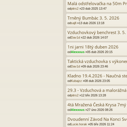
Malá odstřelovačka na 50m P
od
pitrs2
»23 dub 2025 13:47
Trněný Bumbác 3. 5. 2026
od
sajfi
»13 dub 2026 13:18
Vzduchovkový benchrest 3. 5. 
od
Dav1d
»22 dub 2026 14:07
1ni jarni 18tý duben 2026
od
Alexxxus
»05 dub 2026 20:15
Taktická vzduchovka s výkonem
od
Dav1d
»09 dub 2026 23:46
Kladno 19.4.2026 - Naučná st
od
Kubajzz
»08 dub 2026 23:05
29.3 - Vzduchová a malorážná
od
pitrs2
»12 bře 2026 13:28
4tá Mražená Česká Krysa 7mý
od
Alexxxus
»27 úno 2026 08:26
Dvoudenní Závod Na Konci Sv
od
Lucie.horak
»05 bře 2026 11:24