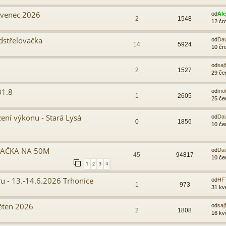
rvenec 2026
od
Al
2
1548
12 čr
dstřelovačka
od
Da
14
5924
10 čr
od
sajf
2
1527
29 če
31.8
od
mo
1
2605
25 če
ení výkonu - Stará Lysá
od
Da
0
1856
10 če
AČKA NA 50M
od
Da
45
94817
10 če
1
2
3
4
u - 13.-14.6.2026 Trhonice
od
HF
1
973
31 kv
věten 2026
od
sajf
2
1808
16 kv