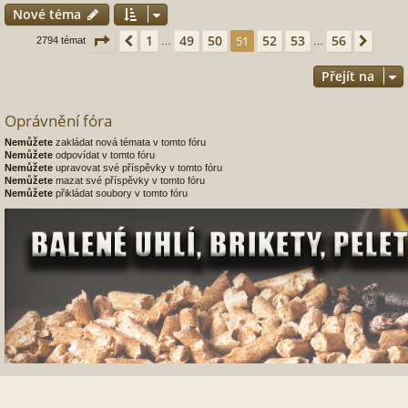
Nové téma
Stránka
51
z
56
1
49
50
52
53
56
Předchozí
51
Další
2794 témat
…
…
Přejít na
Oprávnění fóra
Nemůžete
zakládat nová témata v tomto fóru
Nemůžete
odpovídat v tomto fóru
Nemůžete
upravovat své příspěvky v tomto fóru
Nemůžete
mazat své příspěvky v tomto fóru
Nemůžete
přikládat soubory v tomto fóru