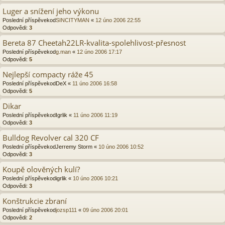
Luger a snížení jeho výkonu
Poslední příspěvekod
SINCITYMAN
«
12 úno 2006 22:55
Odpovědi:
3
Bereta 87 Cheetah22LR-kvalita-spolehlivost-přesnost
Poslední příspěvekod
g.man
«
12 úno 2006 17:17
Odpovědi:
5
Nejlepší compacty ráže 45
Poslední příspěvekod
DeX
«
11 úno 2006 16:58
Odpovědi:
5
Dikar
Poslední příspěvekod
Igrlik
«
11 úno 2006 11:19
Odpovědi:
3
Bulldog Revolver cal 320 CF
Poslední příspěvekod
Jerremy Storm
«
10 úno 2006 10:52
Odpovědi:
3
Koupě olověných kulí?
Poslední příspěvekod
igrlik
«
10 úno 2006 10:21
Odpovědi:
3
Konštrukcie zbraní
Poslední příspěvekod
jozsp111
«
09 úno 2006 20:01
Odpovědi:
2