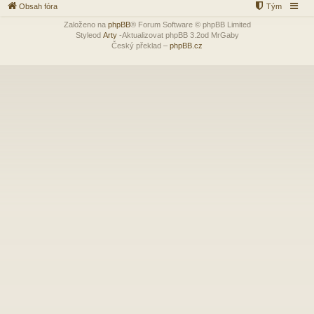
Obsah fóra
Tým
Založeno na
phpBB
® Forum Software © phpBB Limited
Styleod
Arty
-Aktualizovat phpBB 3.2od MrGaby
Český překlad –
phpBB.cz