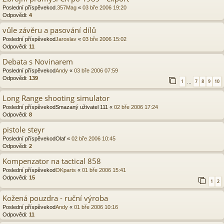
Poslední příspěvekod
.357Mag
«
03 bře 2006 19:20
Odpovědi:
4
vůle závěru a pasování dílů
Poslední příspěvekod
Jaroslav
«
03 bře 2006 15:02
Odpovědi:
11
Debata s Novinarem
Poslední příspěvekod
Andy
«
03 bře 2006 07:59
Odpovědi:
139
1
7
8
9
10
…
Long Range shooting simulator
Poslední příspěvekod
Smazaný uživatel 111
«
02 bře 2006 17:24
Odpovědi:
8
pistole steyr
Poslední příspěvekod
Olaf
«
02 bře 2006 10:45
Odpovědi:
2
Kompenzator na tactical 858
Poslední příspěvekod
OKparts
«
01 bře 2006 15:41
Odpovědi:
15
1
2
Kožená pouzdra - ruční výroba
Poslední příspěvekod
Andy
«
01 bře 2006 10:16
Odpovědi:
11