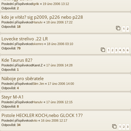
Poslední příspěvekod
Igrlik
«
19 úno 2006 13:12
Odpovědi:
2
kdo je vítěz? sig p2009, p226 nebo p228
Poslední příspěvekod
HanuIv
«
18 úno 2006 17:22
Odpovědi:
18
1
2
Lovecke strelivo .22 LR
Poslední příspěvekod
skemro
«
18 úno 2006 03:10
Odpovědi:
79
1
2
3
4
5
6
Kde Taurus 82?
Poslední příspěvekod
Karel.Z
«
17 úno 2006 14:28
Odpovědi:
1
Náboje pro sběratele
Poslední příspěvekod
Slim Jim
«
17 úno 2006 14:00
Odpovědi:
4
Steyr M-A1
Poslední příspěvekod
HanuIv
«
17 úno 2006 12:15
Odpovědi:
8
Pistole HECKLER KOCH,nebo GLOCK 17?
Poslední příspěvekod
vito
«
16 úno 2006 12:17
Odpovědi:
34
1
2
3