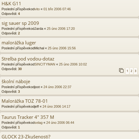
H&K G11
Poslední příspěvekod
vito
«
01 bře 2006 07:46
Odpovědi:
4
sig sauer sp 2009
Poslední příspěvekod
Jarda
«
25 úno 2006 17:20
Odpovědi:
2
malorážka luger
Poslední příspěvekod
Michal
«
25 úno 2006 15:56
Strelba pod vodou-dotaz
Poslední příspěvekod
SINCITYMAN
«
25 úno 2006 10:02
Odpovědi:
30
1
2
3
školní náboje
Poslední příspěvekod
joot
«
24 úno 2006 22:37
Odpovědi:
3
Malorážka TOZ 78-01
Poslední příspěvekod
jeff
«
24 úno 2006 14:17
Taurus Tracker 4" 357 M
Poslední příspěvekod
selag
«
24 úno 2006 06:44
Odpovědi:
1
GLOCK 23-Zkušenosti?