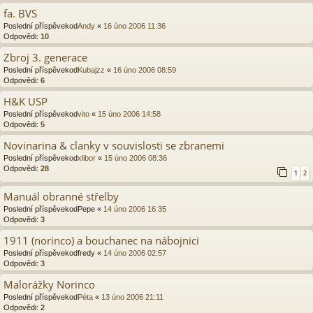
fa. BVS
Poslední příspěvekod
Andy
«
16 úno 2006 11:36
Odpovědi:
10
Zbroj 3. generace
Poslední příspěvekod
Kubajzz
«
16 úno 2006 08:59
Odpovědi:
6
H&K USP
Poslední příspěvekod
vito
«
15 úno 2006 14:58
Odpovědi:
5
Novinarina & clanky v souvislosti se zbranemi
Poslední příspěvekod
xlibor
«
15 úno 2006 08:36
Odpovědi:
28
1
2
Manuál obranné střelby
Poslední příspěvekod
Pepe
«
14 úno 2006 16:35
Odpovědi:
3
1911 (norinco) a bouchanec na nábojnici
Poslední příspěvekod
fredy
«
14 úno 2006 02:57
Odpovědi:
3
Malorážky Norinco
Poslední příspěvekod
Péta
«
13 úno 2006 21:11
Odpovědi:
2