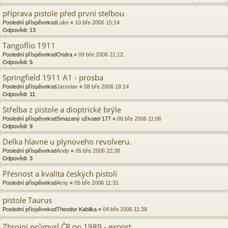
příprava pistole před první stelbou
Poslední příspěvekod
Luke
«
10 bře 2006 15:14
Odpovědi:
13
Tangoflio 1911
Poslední příspěvekod
Ondra
«
09 bře 2006 21:12
Odpovědi:
5
Springfield 1911 A1 - prosba
Poslední příspěvekod
Jaroslav
«
08 bře 2006 18:14
Odpovědi:
11
Střelba z pistole a dioptrické brýle
Poslední příspěvekod
Smazaný uživatel 177
«
06 bře 2006 11:06
Odpovědi:
9
Delka hlavne u plynoveho revolveru.
Poslední příspěvekod
Andy
«
05 bře 2006 22:38
Odpovědi:
3
Přesnost a kvalita českých pistolí
Poslední příspěvekod
Arny
«
05 bře 2006 11:31
pistole Taurus
Poslední příspěvekod
Theodor Kabilka
«
04 bře 2006 11:38
Zbrojní průmysl ČR po 1989 - export