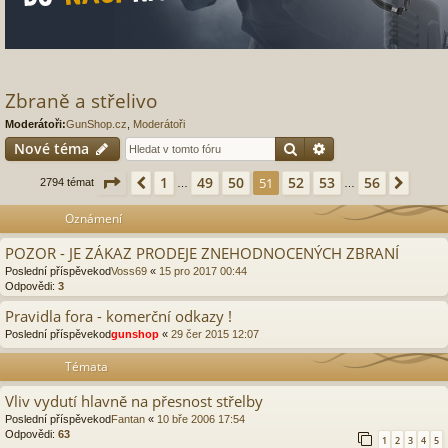
Zbraně a střelivo
Moderátoři:
GunShop.cz
,
Moderátoři
Hledat
Pokročilé hledání
Nové téma
Stránka
51
z
56
1
49
50
52
53
56
Předchozí
51
Další
2794 témat
…
…
Oznámení
POZOR - JE ZÁKAZ PRODEJE ZNEHODNOCENÝCH ZBRANÍ
Poslední příspěvekod
Voss69
«
15 pro 2017 00:44
Odpovědi:
3
Pravidla fora - komerční odkazy !
Poslední příspěvekod
gunshop
«
29 čer 2015 12:07
Témata
Vliv vydutí hlavně na přesnost střelby
Poslední příspěvekod
Fantan
«
10 bře 2006 17:54
Odpovědi:
63
1
2
3
4
5