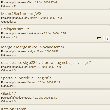
Poslední příspěvekod
Olaf
«
22 úno 2006 17:09
Odpovědi:
2
Malorážka Norinco JW21
Poslední příspěvekod
Kubajzz
«
22 úno 2006 15:03
Odpovědi:
2
Přebíjení střeliva
Poslední příspěvekod
Návštěvník
«
22 úno 2006 10:59
Odpovědi:
17
1
2
Margo a Margolin (zdublovane tema)
Poslední příspěvekod
Andy
«
21 úno 2006 16:57
Odpovědi:
4
dela,delal se sig p226 v 9 browning nebo jen v luger?
Poslední příspěvekod
HanuIv
«
21 úno 2006 12:09
Odpovědi:
3
Sportovní pistole 22 long rifle
Poslední příspěvekod
Decoy
«
20 úno 2006 12:17
Odpovědi:
1
Glock 17
Poslední příspěvekod
Olaf
«
20 úno 2006 11:01
Odpovědi:
3
Katalogy zbraní