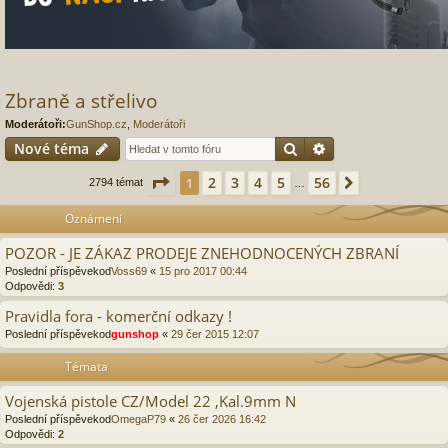
Zbraně a střelivo
Moderátoři:
GunShop.cz
,
Moderátoři
Hledat
Pokročilé hledání
Nové téma
Stránka
1
z
56
2
3
4
5
56
1
Další
2794 témat
…
Oznámení
POZOR - JE ZÁKAZ PRODEJE ZNEHODNOCENÝCH ZBRANÍ
Poslední příspěvekod
Voss69
«
15 pro 2017 00:44
Odpovědi:
3
Pravidla fora - komerční odkazy !
Poslední příspěvekod
gunshop
«
29 čer 2015 12:07
Témata
Vojenská pistole CZ/Model 22 ,Kal.9mm N
Poslední příspěvekod
OmegaP79
«
26 čer 2026 16:42
Odpovědi:
2