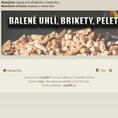
Nemůžete
mazat své příspěvky v tomto fóru
Nemůžete
přikládat soubory v tomto fóru
Obsah fóra
Tým
Založeno na
phpBB
® Forum Software © phpBB Limited
Styleod
Arty
-Aktualizovat phpBB 3.2od MrGaby
Český překlad –
phpBB.cz