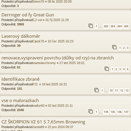
Poslední příspěvekod
Seton76
«
08 lis 2025 20:00
Odpovědi:
3
Derringer od fy Great Gun
Poslední příspěvekod
5,2 vol
«
31 říj 2025 11:29
Odpovědi:
3969
1
262
263
264
265
…
Laserový dálkoměr
Poslední příspěvekod
Cipok76
«
10 čer 2025 16:23
Odpovědi:
39
1
2
3
renovace,vyspravení povrchu (důlky od rzy) na zbraních
Poslední příspěvekod
stanislavchromy
«
27 led 2025 18:01
Odpovědi:
61
1
2
3
4
5
Identifikace zbraně
Poslední příspěvekod
P.D.
«
18 led 2025 16:31
Odpovědi:
191
1
10
11
12
13
…
vse o malorazkach
Poslední příspěvekod
waifur60
«
02 led 2025 21:11
Odpovědi:
2046
1
134
135
136
137
…
CZ ŠKORPION VZ 61 S 7,65mm Browning
Poslední příspěvekod
Jarda89
«
22 pro 2024 09:37