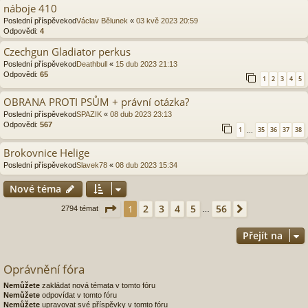
náboje 410
Poslední příspěvekod
Václav Bělunek
«
03 kvě 2023 20:59
Odpovědi:
4
Czechgun Gladiator perkus
Poslední příspěvekod
Deathbull
«
15 dub 2023 21:13
Odpovědi:
65
1
2
3
4
5
OBRANA PROTI PSŮM + právní otázka?
Poslední příspěvekod
SPAZIK
«
08 dub 2023 23:13
Odpovědi:
567
1
35
36
37
38
…
Brokovnice Helige
Poslední příspěvekod
Slavek78
«
08 dub 2023 15:34
Nové téma
Stránka
1
z
56
2
3
4
5
56
1
Další
2794 témat
…
Přejít na
Oprávnění fóra
Nemůžete
zakládat nová témata v tomto fóru
Nemůžete
odpovídat v tomto fóru
Nemůžete
upravovat své příspěvky v tomto fóru