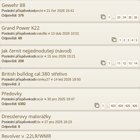
Gewehr 88
Poslední příspěvekod
pechi
«
21 čer 2026 16:41
Odpovědi:
376
1
23
24
25
26
…
Grand Power K22
Poslední příspěvekod
svatofilo
«
13 dub 2026 10:01
Odpovědi:
68
1
2
3
4
5
Jak černit nejjednodušeji (návod)
Poslední příspěvekod
kocúr
«
15 úno 2026 19:21
Odpovědi:
208
1
11
12
13
14
…
British bulldog cal.380 střelivo
Poslední příspěvekod
kromky27
«
14 led 2026 19:50
Odpovědi:
2
Předovky
Poslední příspěvekod
kocúr
«
30 pro 2025 18:47
Odpovědi:
6382
1
423
424
425
426
…
Dresslerovy malorážky
Poslední příspěvekod
Erix
«
27 pro 2025 18:23
Odpovědi:
8
Revolver v .22LR/WMR