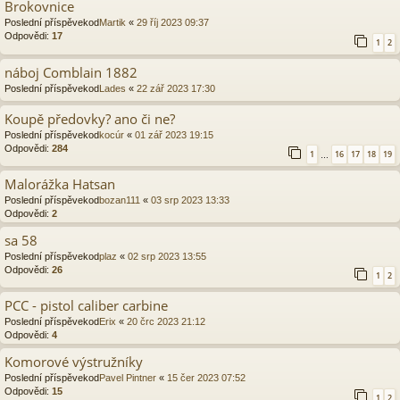
Brokovnice
Poslední příspěvekod
Martik
«
29 říj 2023 09:37
Odpovědi:
17
1
2
náboj Comblain 1882
Poslední příspěvekod
Lades
«
22 zář 2023 17:30
Koupě předovky? ano či ne?
Poslední příspěvekod
kocúr
«
01 zář 2023 19:15
Odpovědi:
284
1
16
17
18
19
…
Malorážka Hatsan
Poslední příspěvekod
bozan111
«
03 srp 2023 13:33
Odpovědi:
2
sa 58
Poslední příspěvekod
plaz
«
02 srp 2023 13:55
Odpovědi:
26
1
2
PCC - pistol caliber carbine
Poslední příspěvekod
Erix
«
20 črc 2023 21:12
Odpovědi:
4
Komorové výstružníky
Poslední příspěvekod
Pavel Pintner
«
15 čer 2023 07:52
Odpovědi:
15
1
2