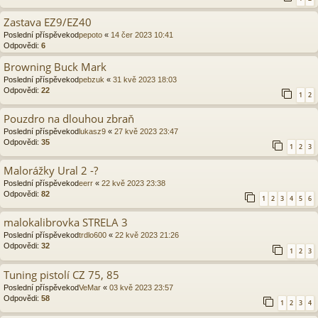
Zastava EZ9/EZ40
Poslední příspěvekod
pepoto
«
14 čer 2023 10:41
Odpovědi:
6
Browning Buck Mark
Poslední příspěvekod
pebzuk
«
31 kvě 2023 18:03
Odpovědi:
22
1
2
Pouzdro na dlouhou zbraň
Poslední příspěvekod
lukasz9
«
27 kvě 2023 23:47
Odpovědi:
35
1
2
3
Malorážky Ural 2 -?
Poslední příspěvekod
eerr
«
22 kvě 2023 23:38
Odpovědi:
82
1
2
3
4
5
6
malokalibrovka STRELA 3
Poslední příspěvekod
trdlo600
«
22 kvě 2023 21:26
Odpovědi:
32
1
2
3
Tuning pistolí CZ 75, 85
Poslední příspěvekod
VeMar
«
03 kvě 2023 23:57
Odpovědi:
58
1
2
3
4