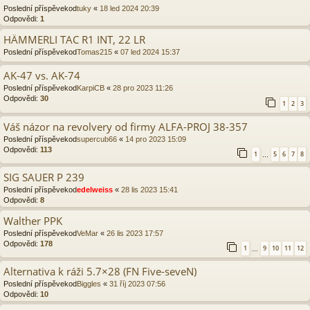
Poslední příspěvekod
tuky
«
18 led 2024 20:39
Odpovědi:
1
HÄMMERLI TAC R1 INT, 22 LR
Poslední příspěvekod
Tomas215
«
07 led 2024 15:37
AK-47 vs. AK-74
Poslední příspěvekod
KarpiCB
«
28 pro 2023 11:26
Odpovědi:
30
1
2
3
Váš názor na revolvery od firmy ALFA-PROJ 38-357
Poslední příspěvekod
supercub66
«
14 pro 2023 15:09
Odpovědi:
113
1
5
6
7
8
…
SIG SAUER P 239
Poslední příspěvekod
edelweiss
«
28 lis 2023 15:41
Odpovědi:
8
Walther PPK
Poslední příspěvekod
VeMar
«
26 lis 2023 17:57
Odpovědi:
178
1
9
10
11
12
…
Alternativa k ráži 5.7×28 (FN Five-seveN)
Poslední příspěvekod
Biggles
«
31 říj 2023 07:56
Odpovědi:
10