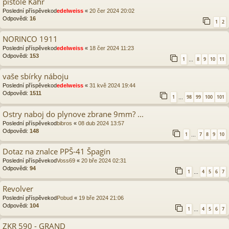
pistole Kahr
Poslední příspěvekod
edelweiss
«
20 čer 2024 20:02
Odpovědi:
16
1
2
NORINCO 1911
Poslední příspěvekod
edelweiss
«
18 čer 2024 11:23
Odpovědi:
153
1
8
9
10
11
…
vaše sbírky náboju
Poslední příspěvekod
edelweiss
«
31 kvě 2024 19:44
Odpovědi:
1511
1
98
99
100
101
…
Ostry naboj do plynove zbrane 9mm? ...
Poslední příspěvekod
bibros
«
08 dub 2024 13:57
Odpovědi:
148
1
7
8
9
10
…
Dotaz na znalce PPŠ-41 Špagin
Poslední příspěvekod
Voss69
«
20 bře 2024 02:31
Odpovědi:
94
1
4
5
6
7
…
Revolver
Poslední příspěvekod
Pobud
«
19 bře 2024 21:06
Odpovědi:
104
1
4
5
6
7
…
ZKR 590 - GRAND