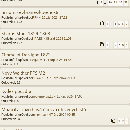
Odpovědi:
494
1
30
31
32
33
…
historické zbraně-zkušenosti
Poslední příspěvekod
PPK
«
25 zář 2024 17:21
Odpovědi:
102
1
4
5
6
7
…
Sharps Mod. 1859-1863
Poslední příspěvekod
KRAES
«
08 zář 2024 11:03
Odpovědi:
127
1
6
7
8
9
…
Chamelot Delvigne 1873
Poslední příspěvekod
Agar96
«
21 srp 2024 19:36
Odpovědi:
1
Nový Walther PPS M2
Poslední příspěvekod
BHAAL91
«
21 črc 2024 21:03
Odpovědi:
13
Kydex pouzdra
Poslední příspěvekod
nocturne.op.15
«
15 črc 2024 17:00
Odpovědi:
3
Mazání a povrchová úprava olověných střel
Poslední příspěvekod
mr-tomas
«
07 črc 2024 09:35
Odpovědi:
34
1
2
3