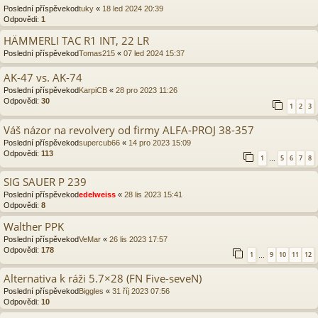
Poslední příspěvekod
tuky
«
18 led 2024 20:39
Odpovědi:
1
HÄMMERLI TAC R1 INT, 22 LR
Poslední příspěvekod
Tomas215
«
07 led 2024 15:37
AK-47 vs. AK-74
Poslední příspěvekod
KarpiCB
«
28 pro 2023 11:26
Odpovědi:
30
1
2
3
Váš názor na revolvery od firmy ALFA-PROJ 38-357
Poslední příspěvekod
supercub66
«
14 pro 2023 15:09
Odpovědi:
113
1
5
6
7
8
…
SIG SAUER P 239
Poslední příspěvekod
edelweiss
«
28 lis 2023 15:41
Odpovědi:
8
Walther PPK
Poslední příspěvekod
VeMar
«
26 lis 2023 17:57
Odpovědi:
178
1
9
10
11
12
…
Alternativa k ráži 5.7×28 (FN Five-seveN)
Poslední příspěvekod
Biggles
«
31 říj 2023 07:56
Odpovědi:
10