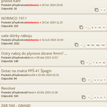
pistole Kahr
Poslední příspěvekod
edelweiss
«
20 čer 2024 20:02
Odpovědi:
16
1
2
NORINCO 1911
Poslední příspěvekod
edelweiss
«
18 čer 2024 11:23
Odpovědi:
153
1
8
9
10
11
…
vaše sbírky náboju
Poslední příspěvekod
edelweiss
«
31 kvě 2024 19:44
Odpovědi:
1511
1
98
99
100
101
…
Ostry naboj do plynove zbrane 9mm? ...
Poslední příspěvekod
bibros
«
08 dub 2024 13:57
Odpovědi:
148
1
7
8
9
10
…
Dotaz na znalce PPŠ-41 Špagin
Poslední příspěvekod
Voss69
«
20 bře 2024 02:31
Odpovědi:
94
1
4
5
6
7
…
Revolver
Poslední příspěvekod
Pobud
«
19 bře 2024 21:06
Odpovědi:
104
1
4
5
6
7
…
ZKR 590 - GRAND