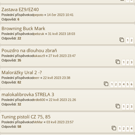
Zastava EZ9/EZ40
Poslední příspěvekod
pepoto
«
14 čer 2023 10:41
Odpovědi:
6
Browning Buck Mark
Poslední příspěvekod
pebzuk
«
31 kvě 2023 18:03
Odpovědi:
22
1
2
Pouzdro na dlouhou zbraň
Poslední příspěvekod
lukasz9
«
27 kvě 2023 23:47
Odpovědi:
35
1
2
3
Malorážky Ural 2 -?
Poslední příspěvekod
eerr
«
22 kvě 2023 23:38
Odpovědi:
82
1
2
3
4
5
6
malokalibrovka STRELA 3
Poslední příspěvekod
trdlo600
«
22 kvě 2023 21:26
Odpovědi:
32
1
2
3
Tuning pistolí CZ 75, 85
Poslední příspěvekod
VeMar
«
03 kvě 2023 23:57
Odpovědi:
58
1
2
3
4