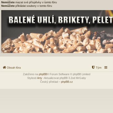
Nemůžete
mazat své příspěvky v tomto fóru
Nemůžete
přikládat soubory v tomto fóru
Obsah fóra
Tým
Založeno na
phpBB
® Forum Software © phpBB Limited
Styleod
Arty
-Aktualizovat phpBB 3.2od MrGaby
Český překlad –
phpBB.cz