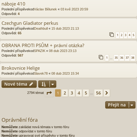
náboje 410
Poslední příspěvekod
Václav Bělunek
«
03 kvě 2023 20:59
Odpovědi:
4
Czechgun Gladiator perkus
Poslední příspěvekod
Deathbull
«
15 dub 2023 21:13
Odpovědi:
65
1
2
3
4
5
OBRANA PROTI PSŮM + právní otázka?
Poslední příspěvekod
SPAZIK
«
08 dub 2023 23:13
Odpovědi:
567
1
35
36
37
38
…
Brokovnice Helige
Poslední příspěvekod
Slavek78
«
08 dub 2023 15:34
Nové téma
Stránka
1
z
56
2
3
4
5
56
1
Další
2794 témat
…
Přejít na
Oprávnění fóra
Nemůžete
zakládat nová témata v tomto fóru
Nemůžete
odpovídat v tomto fóru
Nemůžete
upravovat své příspěvky v tomto fóru