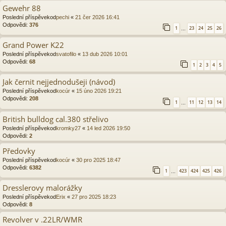
Gewehr 88
Poslední příspěvekod
pechi
«
21 čer 2026 16:41
Odpovědi:
376
1
23
24
25
26
…
Grand Power K22
Poslední příspěvekod
svatofilo
«
13 dub 2026 10:01
Odpovědi:
68
1
2
3
4
5
Jak černit nejjednodušeji (návod)
Poslední příspěvekod
kocúr
«
15 úno 2026 19:21
Odpovědi:
208
1
11
12
13
14
…
British bulldog cal.380 střelivo
Poslední příspěvekod
kromky27
«
14 led 2026 19:50
Odpovědi:
2
Předovky
Poslední příspěvekod
kocúr
«
30 pro 2025 18:47
Odpovědi:
6382
1
423
424
425
426
…
Dresslerovy malorážky
Poslední příspěvekod
Erix
«
27 pro 2025 18:23
Odpovědi:
8
Revolver v .22LR/WMR