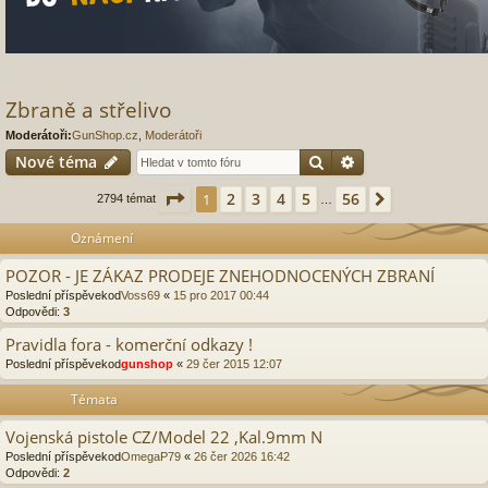
Zbraně a střelivo
Moderátoři:
GunShop.cz
,
Moderátoři
Hledat
Pokročilé hledání
Nové téma
Stránka
1
z
56
2
3
4
5
56
1
Další
2794 témat
…
Oznámení
POZOR - JE ZÁKAZ PRODEJE ZNEHODNOCENÝCH ZBRANÍ
Poslední příspěvekod
Voss69
«
15 pro 2017 00:44
Odpovědi:
3
Pravidla fora - komerční odkazy !
Poslední příspěvekod
gunshop
«
29 čer 2015 12:07
Témata
Vojenská pistole CZ/Model 22 ,Kal.9mm N
Poslední příspěvekod
OmegaP79
«
26 čer 2026 16:42
Odpovědi:
2