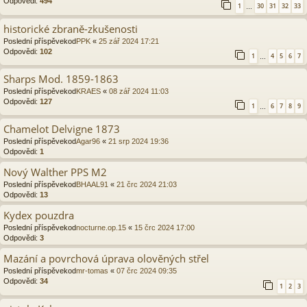
Odpovědi:
494
1
30
31
32
33
…
historické zbraně-zkušenosti
Poslední příspěvekod
PPK
«
25 zář 2024 17:21
Odpovědi:
102
1
4
5
6
7
…
Sharps Mod. 1859-1863
Poslední příspěvekod
KRAES
«
08 zář 2024 11:03
Odpovědi:
127
1
6
7
8
9
…
Chamelot Delvigne 1873
Poslední příspěvekod
Agar96
«
21 srp 2024 19:36
Odpovědi:
1
Nový Walther PPS M2
Poslední příspěvekod
BHAAL91
«
21 črc 2024 21:03
Odpovědi:
13
Kydex pouzdra
Poslední příspěvekod
nocturne.op.15
«
15 črc 2024 17:00
Odpovědi:
3
Mazání a povrchová úprava olověných střel
Poslední příspěvekod
mr-tomas
«
07 črc 2024 09:35
Odpovědi:
34
1
2
3