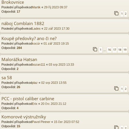
Brokovnice
Poslední příspěvekod
Martik
«
29 říj 2023 09:37
Odpovědi:
17
1
2
náboj Comblain 1882
Poslední příspěvekod
Lades
«
22 zář 2023 17:30
Koupě předovky? ano či ne?
Poslední příspěvekod
kocúr
«
01 zář 2023 19:15
Odpovědi:
284
1
16
17
18
19
…
Malorážka Hatsan
Poslední příspěvekod
bozan111
«
03 srp 2023 13:33
Odpovědi:
2
sa 58
Poslední příspěvekod
plaz
«
02 srp 2023 13:55
Odpovědi:
26
1
2
PCC - pistol caliber carbine
Poslední příspěvekod
Erix
«
20 črc 2023 21:12
Odpovědi:
4
Komorové výstružníky
Poslední příspěvekod
Pavel Pintner
«
15 čer 2023 07:52
Odpovědi:
15
1
2