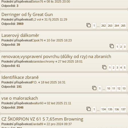
Poslední příspěvekod
Seton76
«
08 lis 2025 20:00
Odpovědi:
3
Derringer od fy Great Gun
Poslední příspěvekod
5,2 vol
«
31 říj 2025 11:29
Odpovědi:
3969
1
262
263
264
265
…
Laserový dálkoměr
Poslední příspěvekod
Cipok76
«
10 čer 2025 16:23
Odpovědi:
39
1
2
3
renovace,vyspravení povrchu (důlky od rzy) na zbraních
Poslední příspěvekod
stanislavchromy
«
27 led 2025 18:01
Odpovědi:
61
1
2
3
4
5
Identifikace zbraně
Poslední příspěvekod
P.D.
«
18 led 2025 16:31
Odpovědi:
191
1
10
11
12
13
…
vse o malorazkach
Poslední příspěvekod
waifur60
«
02 led 2025 21:11
Odpovědi:
2046
1
134
135
136
137
…
CZ ŠKORPION VZ 61 S 7,65mm Browning
Poslední příspěvekod
Jarda89
«
22 pro 2024 09:37