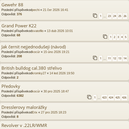
Gewehr 88
Poslední příspěvekod
pechi
«
21 čer 2026 16:41
Odpovědi:
376
1
23
24
25
26
…
Grand Power K22
Poslední příspěvekod
svatofilo
«
13 dub 2026 10:01
Odpovědi:
68
1
2
3
4
5
Jak černit nejjednodušeji (návod)
Poslední příspěvekod
kocúr
«
15 úno 2026 19:21
Odpovědi:
208
1
11
12
13
14
…
British bulldog cal.380 střelivo
Poslední příspěvekod
kromky27
«
14 led 2026 19:50
Odpovědi:
2
Předovky
Poslední příspěvekod
kocúr
«
30 pro 2025 18:47
Odpovědi:
6382
1
423
424
425
426
…
Dresslerovy malorážky
Poslední příspěvekod
Erix
«
27 pro 2025 18:23
Odpovědi:
8
Revolver v .22LR/WMR