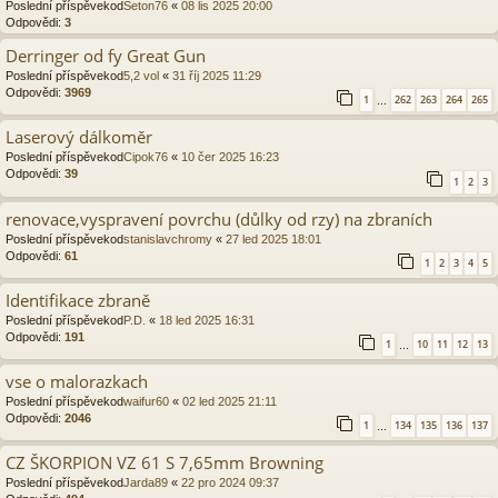
Poslední příspěvekod
Seton76
«
08 lis 2025 20:00
Odpovědi:
3
Derringer od fy Great Gun
Poslední příspěvekod
5,2 vol
«
31 říj 2025 11:29
Odpovědi:
3969
1
262
263
264
265
…
Laserový dálkoměr
Poslední příspěvekod
Cipok76
«
10 čer 2025 16:23
Odpovědi:
39
1
2
3
renovace,vyspravení povrchu (důlky od rzy) na zbraních
Poslední příspěvekod
stanislavchromy
«
27 led 2025 18:01
Odpovědi:
61
1
2
3
4
5
Identifikace zbraně
Poslední příspěvekod
P.D.
«
18 led 2025 16:31
Odpovědi:
191
1
10
11
12
13
…
vse o malorazkach
Poslední příspěvekod
waifur60
«
02 led 2025 21:11
Odpovědi:
2046
1
134
135
136
137
…
CZ ŠKORPION VZ 61 S 7,65mm Browning
Poslední příspěvekod
Jarda89
«
22 pro 2024 09:37