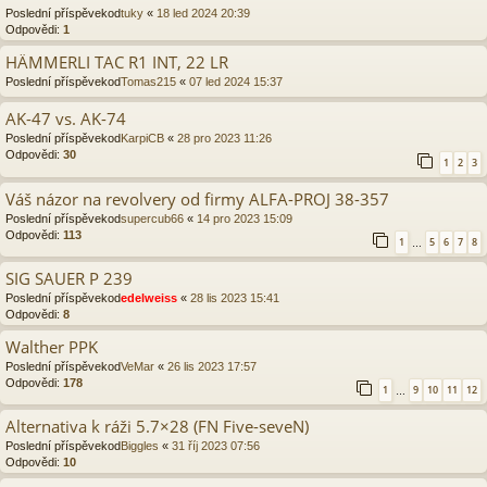
Poslední příspěvekod
tuky
«
18 led 2024 20:39
Odpovědi:
1
HÄMMERLI TAC R1 INT, 22 LR
Poslední příspěvekod
Tomas215
«
07 led 2024 15:37
AK-47 vs. AK-74
Poslední příspěvekod
KarpiCB
«
28 pro 2023 11:26
Odpovědi:
30
1
2
3
Váš názor na revolvery od firmy ALFA-PROJ 38-357
Poslední příspěvekod
supercub66
«
14 pro 2023 15:09
Odpovědi:
113
1
5
6
7
8
…
SIG SAUER P 239
Poslední příspěvekod
edelweiss
«
28 lis 2023 15:41
Odpovědi:
8
Walther PPK
Poslední příspěvekod
VeMar
«
26 lis 2023 17:57
Odpovědi:
178
1
9
10
11
12
…
Alternativa k ráži 5.7×28 (FN Five-seveN)
Poslední příspěvekod
Biggles
«
31 říj 2023 07:56
Odpovědi:
10