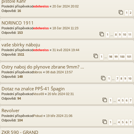
pistole Kahr
Poslední příspěvekod
edelweiss
«
20 čer 2024 20:02
Odpovědi:
16
1
2
NORINCO 1911
Poslední příspěvekod
edelweiss
«
18 čer 2024 11:23
Odpovědi:
153
1
8
9
10
11
…
vaše sbírky náboju
Poslední příspěvekod
edelweiss
«
31 kvě 2024 19:44
Odpovědi:
1511
1
98
99
100
101
…
Ostry naboj do plynove zbrane 9mm? ...
Poslední příspěvekod
bibros
«
08 dub 2024 13:57
Odpovědi:
148
1
7
8
9
10
…
Dotaz na znalce PPŠ-41 Špagin
Poslední příspěvekod
Voss69
«
20 bře 2024 02:31
Odpovědi:
94
1
4
5
6
7
…
Revolver
Poslední příspěvekod
Pobud
«
19 bře 2024 21:06
Odpovědi:
104
1
4
5
6
7
…
ZKR 590 - GRAND