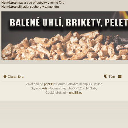
Nemůžete
mazat své příspěvky v tomto fóru
Nemůžete
přikládat soubory v tomto fóru
Obsah fóra
Tým
Založeno na
phpBB
® Forum Software © phpBB Limited
Styleod
Arty
-Aktualizovat phpBB 3.2od MrGaby
Český překlad –
phpBB.cz