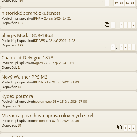
Odpovědi:
494
1
30
31
32
33
…
historické zbraně-zkušenosti
Poslední příspěvekod
PPK
«
25 zář 2024 17:21
Odpovědi:
102
1
4
5
6
7
…
Sharps Mod. 1859-1863
Poslední příspěvekod
KRAES
«
08 zář 2024 11:03
Odpovědi:
127
1
6
7
8
9
…
Chamelot Delvigne 1873
Poslední příspěvekod
Agar96
«
21 srp 2024 19:36
Odpovědi:
1
Nový Walther PPS M2
Poslední příspěvekod
BHAAL91
«
21 črc 2024 21:03
Odpovědi:
13
Kydex pouzdra
Poslední příspěvekod
nocturne.op.15
«
15 črc 2024 17:00
Odpovědi:
3
Mazání a povrchová úprava olověných střel
Poslední příspěvekod
mr-tomas
«
07 črc 2024 09:35
Odpovědi:
34
1
2
3