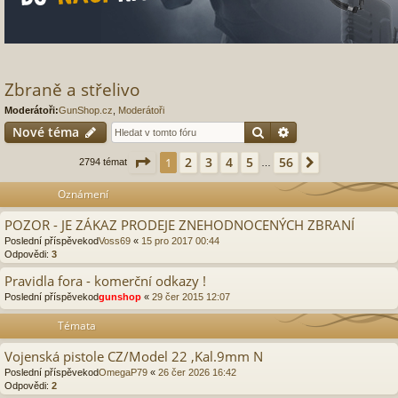
Zbraně a střelivo
Moderátoři:
GunShop.cz
,
Moderátoři
Hledat
Pokročilé hledání
Nové téma
Stránka
1
z
56
2
3
4
5
56
1
Další
2794 témat
…
Oznámení
POZOR - JE ZÁKAZ PRODEJE ZNEHODNOCENÝCH ZBRANÍ
Poslední příspěvekod
Voss69
«
15 pro 2017 00:44
Odpovědi:
3
Pravidla fora - komerční odkazy !
Poslední příspěvekod
gunshop
«
29 čer 2015 12:07
Témata
Vojenská pistole CZ/Model 22 ,Kal.9mm N
Poslední příspěvekod
OmegaP79
«
26 čer 2026 16:42
Odpovědi:
2