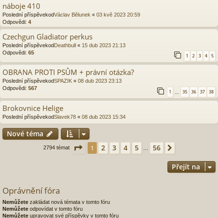
náboje 410
Poslední příspěvekod
Václav Bělunek
«
03 kvě 2023 20:59
Odpovědi:
4
Czechgun Gladiator perkus
Poslední příspěvekod
Deathbull
«
15 dub 2023 21:13
Odpovědi:
65
1
2
3
4
5
OBRANA PROTI PSŮM + právní otázka?
Poslední příspěvekod
SPAZIK
«
08 dub 2023 23:13
Odpovědi:
567
1
35
36
37
38
…
Brokovnice Helige
Poslední příspěvekod
Slavek78
«
08 dub 2023 15:34
Nové téma
Stránka
1
z
56
2
3
4
5
56
1
Další
2794 témat
…
Přejít na
Oprávnění fóra
Nemůžete
zakládat nová témata v tomto fóru
Nemůžete
odpovídat v tomto fóru
Nemůžete
upravovat své příspěvky v tomto fóru