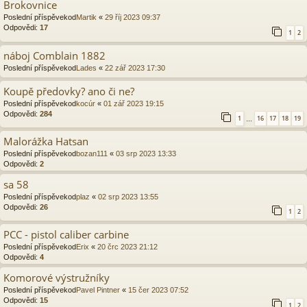
Brokovnice
Poslední příspěvekod
Martik
«
29 říj 2023 09:37
Odpovědi:
17
1
2
náboj Comblain 1882
Poslední příspěvekod
Lades
«
22 zář 2023 17:30
Koupě předovky? ano či ne?
Poslední příspěvekod
kocúr
«
01 zář 2023 19:15
Odpovědi:
284
1
16
17
18
19
…
Malorážka Hatsan
Poslední příspěvekod
bozan111
«
03 srp 2023 13:33
Odpovědi:
2
sa 58
Poslední příspěvekod
plaz
«
02 srp 2023 13:55
Odpovědi:
26
1
2
PCC - pistol caliber carbine
Poslední příspěvekod
Erix
«
20 črc 2023 21:12
Odpovědi:
4
Komorové výstružníky
Poslední příspěvekod
Pavel Pintner
«
15 čer 2023 07:52
Odpovědi:
15
1
2