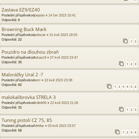
Zastava EZ9/EZ40
Poslední příspěvekod
pepoto
«
14 čer 2023 10:41
Odpovědi:
6
Browning Buck Mark
Poslední příspěvekod
pebzuk
«
31 kvě 2023 18:03
Odpovědi:
22
1
2
Pouzdro na dlouhou zbraň
Poslední příspěvekod
lukasz9
«
27 kvě 2023 23:47
Odpovědi:
35
1
2
3
Malorážky Ural 2 -?
Poslední příspěvekod
eerr
«
22 kvě 2023 23:38
Odpovědi:
82
1
2
3
4
5
6
malokalibrovka STRELA 3
Poslední příspěvekod
trdlo600
«
22 kvě 2023 21:26
Odpovědi:
32
1
2
3
Tuning pistolí CZ 75, 85
Poslední příspěvekod
VeMar
«
03 kvě 2023 23:57
Odpovědi:
58
1
2
3
4