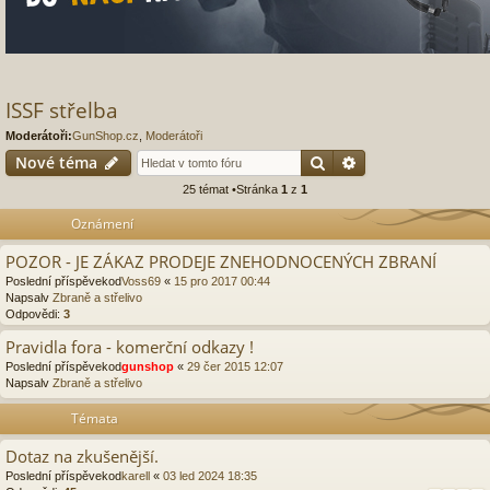
ISSF střelba
Moderátoři:
GunShop.cz
,
Moderátoři
Hledat
Pokročilé hledání
Nové téma
25 témat •Stránka
1
z
1
Oznámení
POZOR - JE ZÁKAZ PRODEJE ZNEHODNOCENÝCH ZBRANÍ
Poslední příspěvekod
Voss69
«
15 pro 2017 00:44
Napsalv
Zbraně a střelivo
Odpovědi:
3
Pravidla fora - komerční odkazy !
Poslední příspěvekod
gunshop
«
29 čer 2015 12:07
Napsalv
Zbraně a střelivo
Témata
Dotaz na zkušenější.
Poslední příspěvekod
karell
«
03 led 2024 18:35