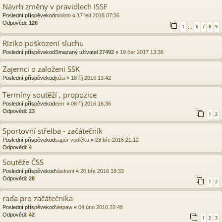
Návrh změny v pravidlech ISSF
Poslední příspěvekod
moloto
«
17 led 2018 07:36
Odpovědi:
126
1
6
7
8
9
…
Riziko poškození sluchu
Poslední příspěvekod
Smazaný uživatel 27492
«
19 čer 2017 13:36
Zajemci o založeni SSK
Poslední příspěvekod
joža
«
18 říj 2016 13:42
Termíny soutěží , propozice
Poslední příspěvekod
eerr
«
08 říj 2016 16:36
Odpovědi:
23
1
2
Sportovní střelba - začátečník
Poslední příspěvekod
sapér vodička
«
23 bře 2016 21:12
Odpovědi:
4
Soutěže ČSS
Poslední příspěvekod
Vaskent
«
20 bře 2016 18:33
Odpovědi:
28
1
2
rada pro začátečníka
Poslední příspěvekod
Vetpaw
«
04 úno 2016 22:48
Odpovědi:
42
1
2
3