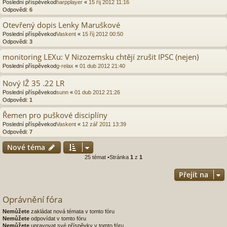
Poslední příspěvekod
harpplayer
«
15 říj 2012 11:16
Odpovědi:
6
Otevřený dopis Lenky Maruškové
Poslední příspěvekod
Vaskent
«
15 říj 2012 00:50
Odpovědi:
3
monitoring LEXu: V Nizozemsku chtějí zrušit IPSC (nejen)
Poslední příspěvekod
g-relax
«
01 dub 2012 21:40
Nový IŽ 35 .22 LR
Poslední příspěvekod
sunn
«
01 dub 2012 21:26
Odpovědi:
1
Řemen pro puškové disciplíny
Poslední příspěvekod
Vaskent
«
12 zář 2011 13:39
Odpovědi:
7
Nové téma
25 témat •Stránka
1
z
1
Přejít na
Oprávnění fóra
Nemůžete
zakládat nová témata v tomto fóru
Nemůžete
odpovídat v tomto fóru
Nemůžete
upravovat své příspěvky v tomto fóru