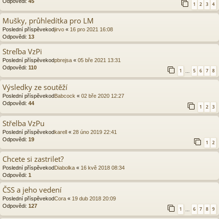
Odpovědi:
45
1
2
3
4
Mušky, průhledítka pro LM
Poslední příspěvekod
jirvo
«
16 pro 2021 16:08
Odpovědi:
13
Streľba VzPi
Poslední příspěvekod
pbrejsa
«
05 bře 2021 13:31
Odpovědi:
110
1
5
6
7
8
…
Výsledky ze soutěží
Poslední příspěvekod
Babcock
«
02 bře 2020 12:27
Odpovědi:
44
1
2
3
Střelba VzPu
Poslední příspěvekod
karell
«
28 úno 2019 22:41
Odpovědi:
19
1
2
Chcete si zastrilet?
Poslední příspěvekod
Diabolka
«
16 kvě 2018 08:34
Odpovědi:
1
ČSS a jeho vedení
Poslední příspěvekod
Cora
«
19 dub 2018 20:09
Odpovědi:
127
1
6
7
8
9
…