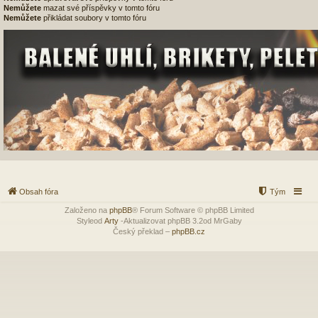
Nemůžete
mazat své příspěvky v tomto fóru
Nemůžete
přikládat soubory v tomto fóru
Obsah fóra
Tým
Založeno na
phpBB
® Forum Software © phpBB Limited
Styleod
Arty
-Aktualizovat phpBB 3.2od MrGaby
Český překlad –
phpBB.cz