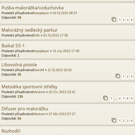
Puška-malorážka/vzduchovka
Poslední příspěvekod
harpplayer
«
03 říj 2015 08:37
Odpovědi:
59
1
2
3
4
Malorážný sedlecký parkur
Poslední příspěvekod
Otík
«
01 říj 2015 17:38
Baikal 55-1
Poslední příspěvekod
harpplayer
«
31 srp 2015 17:49
Odpovědi:
1
Libovolná pistole
Poslední příspěvekod
DaveM
«
11 říj 2013 19:02
Odpovědi:
35
1
2
3
Metodika sportovní střelby
Poslední příspěvekod
Vaskent
«
02 črc 2013 23:41
Odpovědi:
130
1
6
7
8
9
…
Difuzer pro malorážku
Poslední příspěvekod
Vaskent
«
07 bře 2013 07:27
Odpovědi:
54
1
2
3
4
Rozhodčí