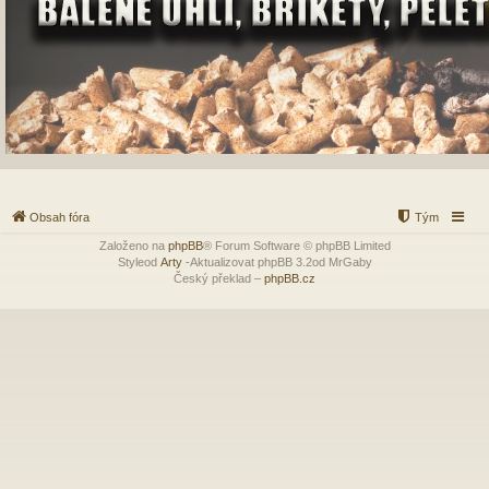
Obsah fóra
Tým
Založeno na
phpBB
® Forum Software © phpBB Limited
Styleod
Arty
-Aktualizovat phpBB 3.2od MrGaby
Český překlad –
phpBB.cz