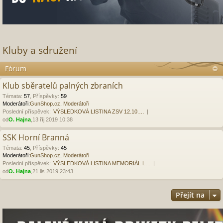
Kluby a sdružení
Fórum
Klub sběratelů palných zbraních
Témata
:
57
,
Příspěvky
:
59
Moderátoři:
GunShop.cz
,
Moderátoři
Poslední příspěvek:
VÝSLEDKOVÁ LISTINA ZSV 12.10.…
od
O. Hajna
,13 říj 2019 10:38
SSK Horní Branná
Témata
:
45
,
Příspěvky
:
45
Moderátoři:
GunShop.cz
,
Moderátoři
Poslední příspěvek:
VÝSLEDKOVÁ LISTINA MEMORIÁL L…
od
O. Hajna
,21 lis 2019 23:43
Přejít na