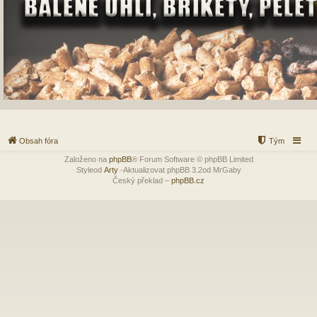
Obsah fóra
Tým
Založeno na
phpBB
® Forum Software © phpBB Limited
Styleod
Arty
-Aktualizovat phpBB 3.2od MrGaby
Český překlad –
phpBB.cz