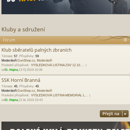
Kluby a sdružení
Fórum
Klub sběratelů palných zbraních
Témata
:
57
,
Příspěvky
:
59
Moderátoři:
GunShop.cz
,
Moderátoři
Poslední příspěvek:
VÝSLEDKOVÁ LISTINA ZSV 12.10.…
od
O. Hajna
,13 říj 2019 10:38
SSK Horní Branná
Témata
:
45
,
Příspěvky
:
45
Moderátoři:
GunShop.cz
,
Moderátoři
Poslední příspěvek:
VÝSLEDKOVÁ LISTINA MEMORIÁL L…
od
O. Hajna
,21 lis 2019 23:43
Přejít na