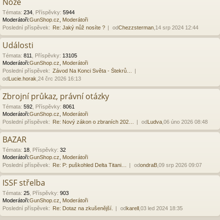
Nože
Témata
:
234
,
Příspěvky
:
5944
Moderátoři:
GunShop.cz
,
Moderátoři
Poslední příspěvek:
Re: Jaký nůž nosíte ?
od
Chezzsterman
,14 srp 2024 12:44
Události
Témata
:
811
,
Příspěvky
:
13105
Moderátoři:
GunShop.cz
,
Moderátoři
Poslední příspěvek:
Závod Na Konci Světa - Štekrů…
od
Lucie.horak
,24 črc 2026 16:13
Zbrojní průkaz, právní otázky
Témata
:
592
,
Příspěvky
:
8061
Moderátoři:
GunShop.cz
,
Moderátoři
Poslední příspěvek:
Re: Nový zákon o zbraních 202…
od
Ludva
,06 úno 2026 08:48
BAZAR
Témata
:
18
,
Příspěvky
:
32
Moderátoři:
GunShop.cz
,
Moderátoři
Poslední příspěvek:
Re: P: puškohled Delta Titani…
od
ondraB
,09 srp 2026 09:07
ISSF střelba
Témata
:
25
,
Příspěvky
:
903
Moderátoři:
GunShop.cz
,
Moderátoři
Poslední příspěvek:
Re: Dotaz na zkušenější.
od
karell
,03 led 2024 18:35