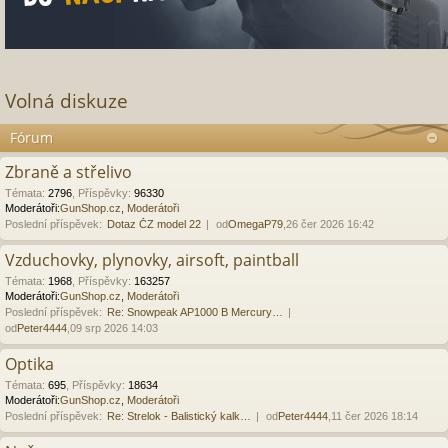
Volná diskuze
Fórum
Zbraně a střelivo
Témata
:
2796
,
Příspěvky
:
96330
Moderátoři:
GunShop.cz
,
Moderátoři
Poslední příspěvek:
Dotaz ČZ model 22
od
OmegaP79
,26 čer 2026 16:42
Vzduchovky, plynovky, airsoft, paintball
Témata
:
1968
,
Příspěvky
:
163257
Moderátoři:
GunShop.cz
,
Moderátoři
Poslední příspěvek:
Re: Snowpeak AP1000 B Mercury…
od
Peter4444
,09 srp 2026 14:03
Optika
Témata
:
695
,
Příspěvky
:
18634
Moderátoři:
GunShop.cz
,
Moderátoři
Poslední příspěvek:
Re: Strelok - Balistický kalk…
od
Peter4444
,11 čer 2026 18:14