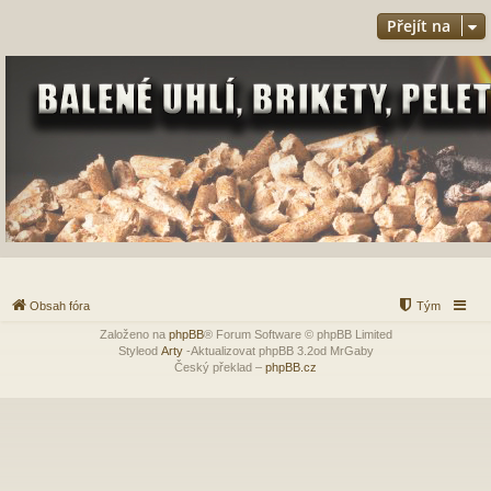
Přejít na
Obsah fóra
Tým
Založeno na
phpBB
® Forum Software © phpBB Limited
Styleod
Arty
-Aktualizovat phpBB 3.2od MrGaby
Český překlad –
phpBB.cz