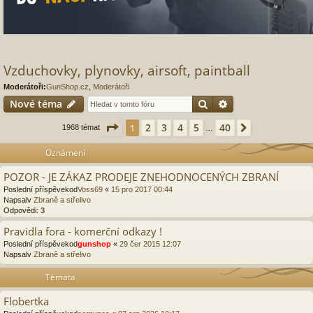
Vzduchovky, plynovky, airsoft, paintball
Moderátoři:
GunShop.cz
,
Moderátoři
Hledat
Pokročilé hledání
Nové téma
Stránka
1
z
40
2
3
4
5
40
1
Další
1968 témat
…
Oznámení
POZOR - JE ZÁKAZ PRODEJE ZNEHODNOCENÝCH ZBRANÍ
Poslední příspěvekod
Voss69
«
15 pro 2017 00:44
Napsalv
Zbraně a střelivo
Odpovědi:
3
Pravidla fora - komerční odkazy !
Poslední příspěvekod
gunshop
«
29 čer 2015 12:07
Napsalv
Zbraně a střelivo
Témata
Flobertka