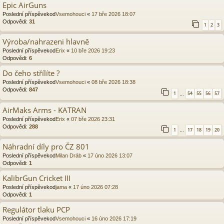
Epic AirGuns
Poslední příspěvekod
Vsemohouci
«
17 bře 2026 18:07
Odpovědi:
31
1
2
3
Výroba/nahrazeni hlavně
Poslední příspěvekod
Erix
«
10 bře 2026 19:23
Odpovědi:
6
Do čeho střílíte ?
Poslední příspěvekod
Vsemohouci
«
08 bře 2026 18:38
Odpovědi:
847
1
54
55
56
57
…
AirMaks Arms - KATRAN
Poslední příspěvekod
Erix
«
07 bře 2026 23:31
Odpovědi:
288
1
17
18
19
20
…
Náhradní díly pro ČZ 801
Poslední příspěvekod
Milan Dráb
«
17 úno 2026 13:07
Odpovědi:
1
KalibrGun Cricket III
Poslední příspěvekod
jama
«
17 úno 2026 07:28
Odpovědi:
1
Regulátor tlaku PCP
Poslední příspěvekod
Vsemohouci
«
16 úno 2026 17:19