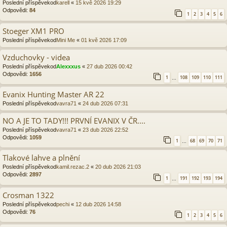
Poslední příspěvekod
karell
«
15 kvě 2026 19:29
Odpovědi:
84
1
2
3
4
5
6
Stoeger XM1 PRO
Poslední příspěvekod
Mini Me
«
01 kvě 2026 17:09
Vzduchovky - videa
Poslední příspěvekod
Alexxxus
«
27 dub 2026 00:42
Odpovědi:
1656
1
108
109
110
111
…
Evanix Hunting Master AR 22
Poslední příspěvekod
vavra71
«
24 dub 2026 07:31
NO A JE TO TADY!!! PRVNÍ EVANIX V ČR....
Poslední příspěvekod
vavra71
«
23 dub 2026 22:52
Odpovědi:
1059
1
68
69
70
71
…
Tlakové lahve a plnění
Poslední příspěvekod
kamil.rezac.2
«
20 dub 2026 21:03
Odpovědi:
2897
1
191
192
193
194
…
Crosman 1322
Poslední příspěvekod
pechi
«
12 dub 2026 14:58
Odpovědi:
76
1
2
3
4
5
6