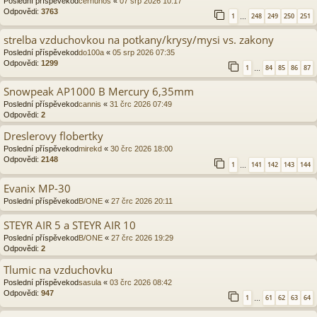
Poslední příspěvekod
cernunos
«
07 srp 2026 10:17
Odpovědi:
3763
1
248
249
250
251
…
strelba vzduchovkou na potkany/krysy/mysi vs. zakony
Poslední příspěvekod
do100a
«
05 srp 2026 07:35
Odpovědi:
1299
1
84
85
86
87
…
Snowpeak AP1000 B Mercury 6,35mm
Poslední příspěvekod
cannis
«
31 črc 2026 07:49
Odpovědi:
2
Dreslerovy flobertky
Poslední příspěvekod
mirekd
«
30 črc 2026 18:00
Odpovědi:
2148
1
141
142
143
144
…
Evanix MP-30
Poslední příspěvekod
B/ONE
«
27 črc 2026 20:11
STEYR AIR 5 a STEYR AIR 10
Poslední příspěvekod
B/ONE
«
27 črc 2026 19:29
Odpovědi:
2
Tlumic na vzduchovku
Poslední příspěvekod
sasula
«
03 črc 2026 08:42
Odpovědi:
947
1
61
62
63
64
…