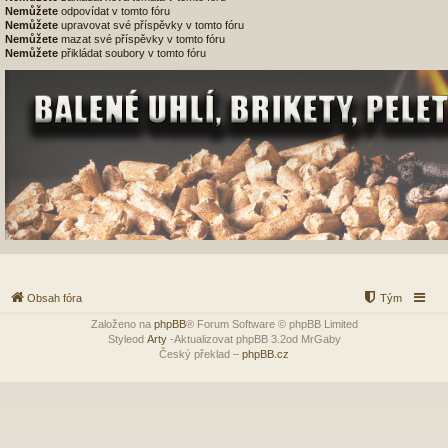
Nemůžete
odpovídat v tomto fóru
Nemůžete
upravovat své příspěvky v tomto fóru
Nemůžete
mazat své příspěvky v tomto fóru
Nemůžete
přikládat soubory v tomto fóru
Obsah fóra
Tým
Založeno na
phpBB
® Forum Software © phpBB Limited
Styleod
Arty
-Aktualizovat phpBB 3.2od MrGaby
Český překlad –
phpBB.cz