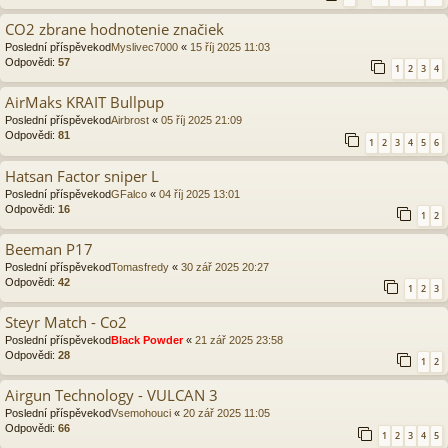
CO2 zbrane hodnotenie značiek
Poslední příspěvekod
Myslivec7000
«
15 říj 2025 11:03
Odpovědi:
57
1
2
3
4
AirMaks KRAIT Bullpup
Poslední příspěvekod
Airbrost
«
05 říj 2025 21:09
Odpovědi:
81
1
2
3
4
5
6
Hatsan Factor sniper L
Poslední příspěvekod
GFalco
«
04 říj 2025 13:01
Odpovědi:
16
1
2
Beeman P17
Poslední příspěvekod
Tomasfredy
«
30 zář 2025 20:27
Odpovědi:
42
1
2
3
Steyr Match - Co2
Poslední příspěvekod
Black Powder
«
21 zář 2025 23:58
Odpovědi:
28
1
2
Airgun Technology - VULCAN 3
Poslední příspěvekod
Vsemohouci
«
20 zář 2025 11:05
Odpovědi:
66
1
2
3
4
5