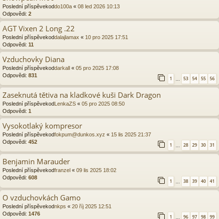
Poslední příspěvekod
do100a
«
08 led 2026 10:13
Odpovědi:
2
AGT Vixen 2 Long .22
Poslední příspěvekod
dalajlamax
«
10 pro 2025 17:51
Odpovědi:
11
Vzduchovky Diana
Poslední příspěvekod
darkall
«
05 pro 2025 17:08
Odpovědi:
831
1
53
54
55
56
…
Zaseknutá tětiva na kladkové kuši Dark Dragon
Poslední příspěvekod
LenkaZS
«
05 pro 2025 08:50
Odpovědi:
1
Vysokotlaký kompresor
Poslední příspěvekod
fokpum@dunkos.xyz
«
15 lis 2025 21:37
Odpovědi:
452
1
28
29
30
31
…
Benjamin Marauder
Poslední příspěvekod
franzel
«
09 lis 2025 18:02
Odpovědi:
608
1
38
39
40
41
…
O vzduchovkách Gamo
Poslední příspěvekod
nkps
«
20 říj 2025 12:51
Odpovědi:
1476
1
96
97
98
99
…