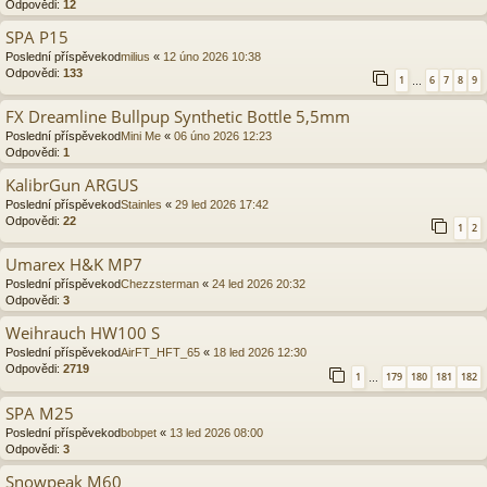
Odpovědi:
12
SPA P15
Poslední příspěvekod
milius
«
12 úno 2026 10:38
Odpovědi:
133
1
6
7
8
9
…
FX Dreamline Bullpup Synthetic Bottle 5,5mm
Poslední příspěvekod
Mini Me
«
06 úno 2026 12:23
Odpovědi:
1
KalibrGun ARGUS
Poslední příspěvekod
Stainles
«
29 led 2026 17:42
Odpovědi:
22
1
2
Umarex H&K MP7
Poslední příspěvekod
Chezzsterman
«
24 led 2026 20:32
Odpovědi:
3
Weihrauch HW100 S
Poslední příspěvekod
AirFT_HFT_65
«
18 led 2026 12:30
Odpovědi:
2719
1
179
180
181
182
…
SPA M25
Poslední příspěvekod
bobpet
«
13 led 2026 08:00
Odpovědi:
3
Snowpeak M60