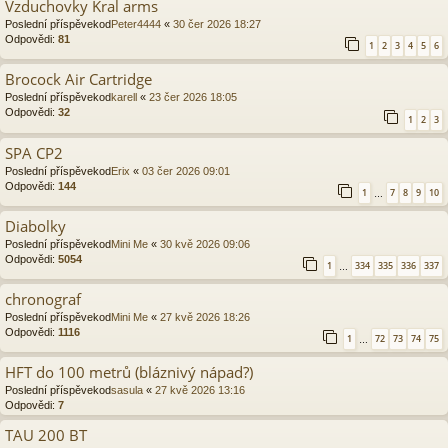
Vzduchovky Kral arms
Poslední příspěvekod
Peter4444
«
30 čer 2026 18:27
Odpovědi:
81
1
2
3
4
5
6
Brocock Air Cartridge
Poslední příspěvekod
karell
«
23 čer 2026 18:05
Odpovědi:
32
1
2
3
SPA CP2
Poslední příspěvekod
Erix
«
03 čer 2026 09:01
Odpovědi:
144
1
7
8
9
10
…
Diabolky
Poslední příspěvekod
Mini Me
«
30 kvě 2026 09:06
Odpovědi:
5054
1
334
335
336
337
…
chronograf
Poslední příspěvekod
Mini Me
«
27 kvě 2026 18:26
Odpovědi:
1116
1
72
73
74
75
…
HFT do 100 metrů (bláznivý nápad?)
Poslední příspěvekod
sasula
«
27 kvě 2026 13:16
Odpovědi:
7
TAU 200 BT