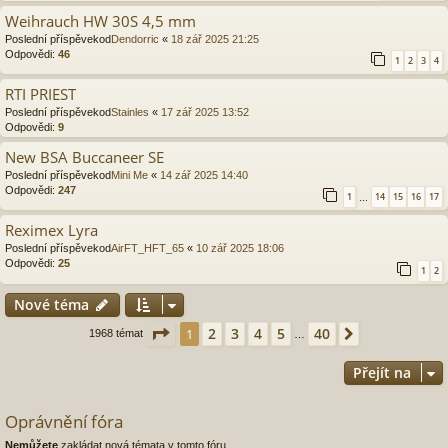
Weihrauch HW 30S 4,5 mm
Poslední příspěvekod
Dendorric
«
18 zář 2025 21:25
Odpovědi:
46
1
2
3
4
RTI PRIEST
Poslední příspěvekod
Stainles
«
17 zář 2025 13:52
Odpovědi:
9
New BSA Buccaneer SE
Poslední příspěvekod
Mini Me
«
14 zář 2025 14:40
Odpovědi:
247
1
14
15
16
17
…
Reximex Lyra
Poslední příspěvekod
AirFT_HFT_65
«
10 zář 2025 18:06
Odpovědi:
25
1
2
Nové téma
Stránka
1
z
40
2
3
4
5
40
1
Další
1968 témat
…
Přejít na
Oprávnění fóra
Nemůžete
zakládat nová témata v tomto fóru