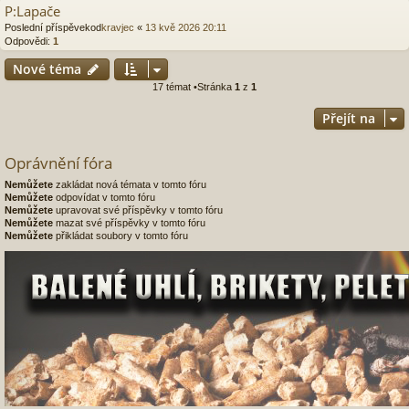
P:Lapače
Poslední příspěvekod
kravjec
«
13 kvě 2026 20:11
Odpovědi:
1
Nové téma
17 témat •Stránka
1
z
1
Přejít na
Oprávnění fóra
Nemůžete
zakládat nová témata v tomto fóru
Nemůžete
odpovídat v tomto fóru
Nemůžete
upravovat své příspěvky v tomto fóru
Nemůžete
mazat své příspěvky v tomto fóru
Nemůžete
přikládat soubory v tomto fóru