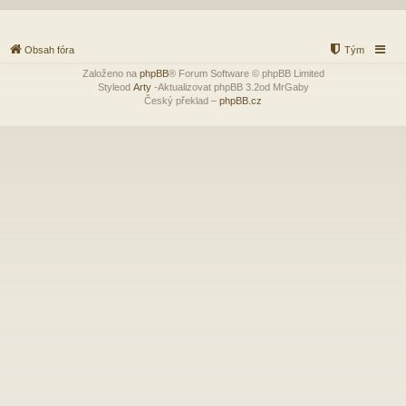
Obsah fóra
Tým
Založeno na
phpBB
® Forum Software © phpBB Limited
Styleod
Arty
-Aktualizovat phpBB 3.2od MrGaby
Český překlad –
phpBB.cz