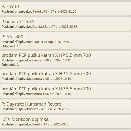
P: HW40
Poslední příspěvekod
Peterko78
«
07 srp 2026 21:30
P:huben k1 6.35
Poslední příspěvekod
Candat131
«
07 srp 2026 20:35
P: AA s400f
Poslední příspěvekod
FilipC
«
07 srp 2026 07:43
Odpovědi:
1
prodám PCP pušku katran X HP 5.5 mm 700
Poslední příspěvekod
cannis
«
06 srp 2026 13:11
Odpovědi:
1
prodám PCP pušku katran X HP 5.5 mm 700
Poslední příspěvekod
peťura
«
06 srp 2026 10:10
prodám PCP pušku katran X HP 5.5 mm 700
Poslední příspěvekod
peťura
«
06 srp 2026 10:10
P: Daystate Huntsman Revere
Poslední příspěvekod
pitrs2
«
18 črc 2026 20:17
K:FX Monsoon objímka.
Poslední příspěvekod
karell
«
17 črc 2026 09:45