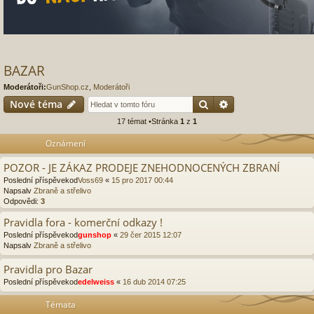
BAZAR
Moderátoři:
GunShop.cz
,
Moderátoři
Hledat
Pokročilé hledání
Nové téma
17 témat •Stránka
1
z
1
Oznámení
POZOR - JE ZÁKAZ PRODEJE ZNEHODNOCENÝCH ZBRANÍ
Poslední příspěvekod
Voss69
«
15 pro 2017 00:44
Napsalv
Zbraně a střelivo
Odpovědi:
3
Pravidla fora - komerční odkazy !
Poslední příspěvekod
gunshop
«
29 čer 2015 12:07
Napsalv
Zbraně a střelivo
Pravidla pro Bazar
Poslední příspěvekod
edelweiss
«
16 dub 2014 07:25
Témata