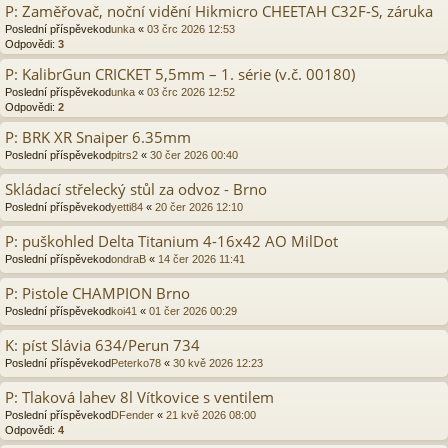
P: Zaměřovač, noční vidění Hikmicro CHEETAH C32F-S, záruka
Poslední příspěvekod
unka
«
03 črc 2026 12:53
Odpovědi:
3
P: KalibrGun CRICKET 5,5mm – 1. série (v.č. 00180)
Poslední příspěvekod
unka
«
03 črc 2026 12:52
Odpovědi:
2
P: BRK XR Snaiper 6.35mm
Poslední příspěvekod
pitrs2
«
30 čer 2026 00:40
Skládací střelecký stůl za odvoz - Brno
Poslední příspěvekod
yetti84
«
20 čer 2026 12:10
P: puškohled Delta Titanium 4-16x42 AO MilDot
Poslední příspěvekod
ondraB
«
14 čer 2026 11:41
P: Pistole CHAMPION Brno
Poslední příspěvekod
koi41
«
01 čer 2026 00:29
K: píst Slávia 634/Perun 734
Poslední příspěvekod
Peterko78
«
30 kvě 2026 12:23
P: Tlaková lahev 8l Vítkovice s ventilem
Poslední příspěvekod
DFender
«
21 kvě 2026 08:00
Odpovědi:
4