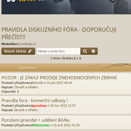
PRAVIDLA DISKUZNÍHO FÓRA - DOPORUČUJI
PŘEČÍST!!
Moderátor:
GunShop.cz
Hledat
Pokročilé hledání
Nové téma
1 téma •Stránka
1
z
1
Oznámení
POZOR - JE ZÁKAZ PRODEJE ZNEHODNOCENÝCH ZBRANÍ
Poslední příspěvekod
Voss69
«
15 pro 2017 00:44
Napsalv
Zbraně a střelivo
Odpovědi:
3
Pravidla fora - komerční odkazy !
Poslední příspěvekod
gunshop
«
29 čer 2015 12:07
Napsalv
Zbraně a střelivo
Porušení pravidel + udělení BANu
Poslední příspěvekod
Sidewinder
«
15 kvě 2010 21:39