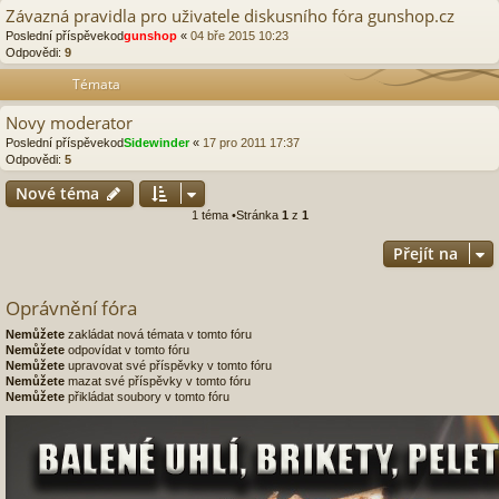
Závazná pravidla pro uživatele diskusního fóra gunshop.cz
Poslední příspěvekod
gunshop
«
04 bře 2015 10:23
Odpovědi:
9
Témata
Novy moderator
Poslední příspěvekod
Sidewinder
«
17 pro 2011 17:37
Odpovědi:
5
Nové téma
1 téma •Stránka
1
z
1
Přejít na
Oprávnění fóra
Nemůžete
zakládat nová témata v tomto fóru
Nemůžete
odpovídat v tomto fóru
Nemůžete
upravovat své příspěvky v tomto fóru
Nemůžete
mazat své příspěvky v tomto fóru
Nemůžete
přikládat soubory v tomto fóru