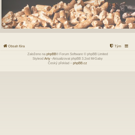
Obsah fóra
Tým
Založeno na
phpBB
® Forum Software © phpBB Limited
Styleod
Arty
-Aktualizovat phpBB 3.2od MrGaby
Český překlad –
phpBB.cz