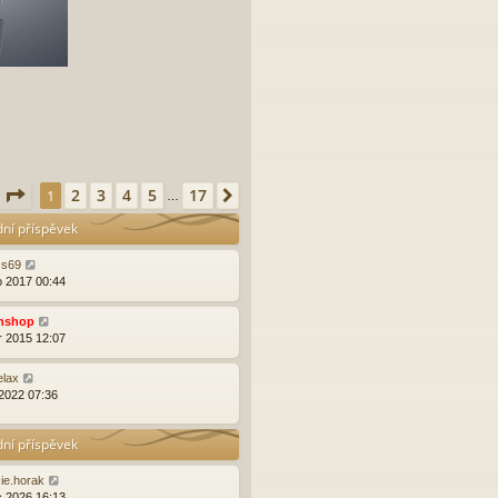
Stránka
1
z
17
2
3
4
5
17
1
Další
…
dní příspěvek
ss69
o 2017 00:44
nshop
r 2015 12:07
elax
 2022 07:36
dní příspěvek
ie.horak
c 2026 16:13