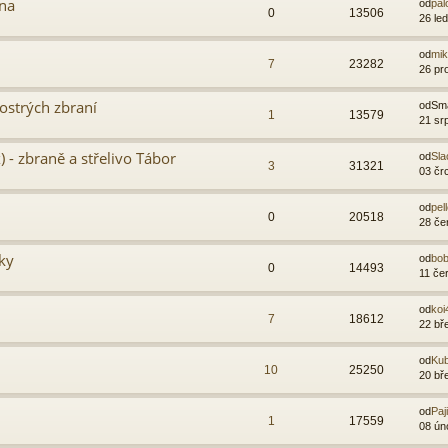
ina
od
pal
0
13506
26 le
od
mik
7
23282
26 pr
ostrých zbraní
od
Sma
1
13579
21 sr
 - zbraně a střelivo Tábor
od
Sla
3
31321
03 čr
od
pel
0
20518
28 če
ky
od
bob
0
14493
11 če
od
koi
7
18612
22 bř
od
Kub
10
25250
20 bř
od
Paj
1
17559
08 ún