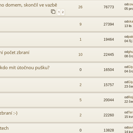
jeho domem, skončil ve vazbě
od
cov
26
76773
05 pr
1
2
od
sk
9
27394
13 lis
od
pal
1
19464
04 říj
ní počet zbraní
od
gh
10
22445
08 čr
kdo mít útočnou pušku?
od
Gl
0
16504
04 čr
od
Gl
2
15757
23 če
od
Rej
5
20044
22 če
braní :-)
od
Ter
2
22260
15 kv
stech
od
tav
0
13828
14 kv