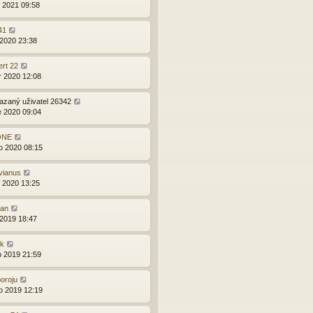
d 2021 09:58
41
 2020 23:38
ert 22
r 2020 12:08
zaný uživatel 26342
e 2020 09:04
ONE
o 2020 08:15
vianus
d 2020 13:25
ran
 2019 18:47
yk
p 2019 21:59
oroju
o 2019 12:19