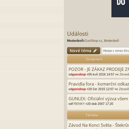
Události
Moderátoři:
GunShop.cz
,
Moderátoři
Nové téma
Oznámení
POZOR - JE ZÁKAZ PRODEJE
od
gunshop
»05 kvě 2016 14:57 »v
Zbraně
Pravidla fora - komerční odkaz
od
gunshop
»29 čer 2015 12:07 »v
Zbraně 
GUNLEX: Oficiální výzva všem
od
FRENKY
»20 dub 2007 17:20
Témata
Závod Na Konci Světa - Štekrů