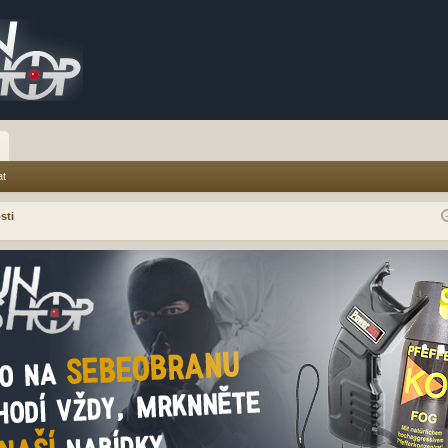
at
sti