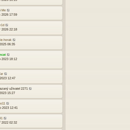
i Me
c 2026 17:59
v1d
r 2026 22:18
ie.horak
 2025 06:35
mcat
o 2023 18:12
ar
 2023 12:47
zaný uživatel 2271
 2023 15:27
ho11
b 2023 12:41
41
ř 2022 02:32