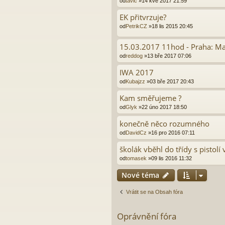
od
tavic
»14 kvě 2017 21:59
EK přitvrzuje?
od
PetrikCZ
»18 lis 2015 20:45
15.03.2017 11hod - Praha: Ma
od
reddog
»13 bře 2017 07:06
IWA 2017
od
Kubajzz
»03 bře 2017 20:43
Kam směřujeme ?
od
Glyk
»22 úno 2017 18:50
konečně něco rozumného
od
DavidCz
»16 pro 2016 07:11
školák vběhl do třídy s pistolí 
od
tomasek
»09 lis 2016 11:32
Nové téma
Vrátit se na Obsah fóra
Oprávnění fóra