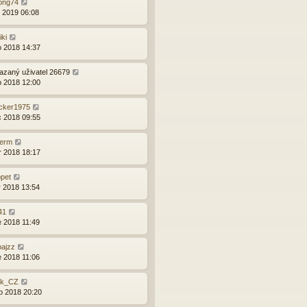
ong74
d 2019 06:08
iki
o 2018 14:37
zaný uživatel 26679
p 2018 12:00
cker1975
c 2018 09:55
lerm
r 2018 18:17
pet
r 2018 13:54
41
e 2018 11:49
ajzz
e 2018 11:06
ik_CZ
o 2018 20:20