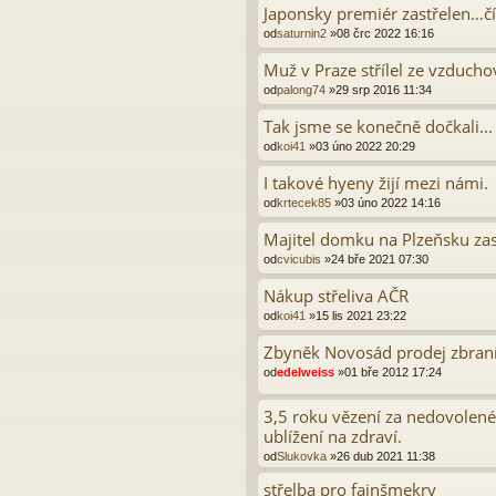
Japonsky premiér zastřelen…č
od
saturnin2
»08 črc 2022 16:16
Muž v Praze střílel ze vzducho
od
palong74
»29 srp 2016 11:34
Tak jsme se konečně dočkali...
od
koi41
»03 úno 2022 20:29
I takové hyeny žijí mezi námi.
od
krtecek85
»03 úno 2022 14:16
Majitel domku na Plzeňsku zastře
od
cvicubis
»24 bře 2021 07:30
Nákup střeliva AČR
od
koi41
»15 lis 2021 23:22
Zbyněk Novosád prodej zbra
od
edelweiss
»01 bře 2012 17:24
3,5 roku vězení za nedovolené
ublížení na zdraví.
od
Slukovka
»26 dub 2021 11:38
střelba pro fajnšmekry