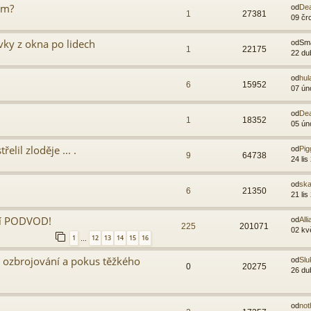
ím?
od
Dea
1
27381
09 čr
vky z okna po lidech
od
Sma
1
22175
22 du
od
hul
6
15952
07 ún
od
Dea
1
18352
05 ún
lil zloděje ... .
od
Pig
9
64738
24 lis
od
sk
6
21350
21 lis
ní PODVOD!
od
Alli
225
201071
02 kv
1
12
13
14
15
16
…
 ozbrojování a pokus těžkého
od
Slu
0
20275
26 du
od
not