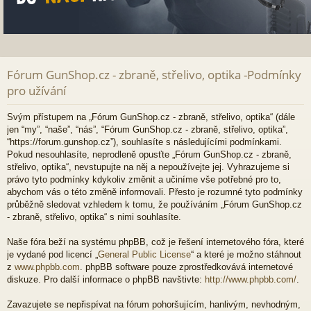
Fórum GunShop.cz - zbraně, střelivo, optika -Podmínky
pro užívání
Svým přístupem na „Fórum GunShop.cz - zbraně, střelivo, optika“ (dále
jen “my”, “naše”, “nás”, “Fórum GunShop.cz - zbraně, střelivo, optika”,
“https://forum.gunshop.cz”), souhlasíte s následujícími podmínkami.
Pokud nesouhlasíte, neprodleně opusťte „Fórum GunShop.cz - zbraně,
střelivo, optika“, nevstupujte na něj a nepoužívejte jej. Vyhrazujeme si
právo tyto podmínky kdykoliv změnit a učiníme vše potřebné pro to,
abychom vás o této změně informovali. Přesto je rozumné tyto podmínky
průběžně sledovat vzhledem k tomu, že používáním „Fórum GunShop.cz
- zbraně, střelivo, optika“ s nimi souhlasíte.
Naše fóra beží na systému phpBB, což je řešení internetového fóra, které
je vydané pod licencí „
General Public License
“ a které je možno stáhnout
z
www.phpbb.com
. phpBB software pouze zprostředkovává internetové
diskuze. Pro další informace o phpBB navštivte:
http://www.phpbb.com/
.
Zavazujete se nepřispívat na fórum pohoršujícím, hanlivým, nevhodným,