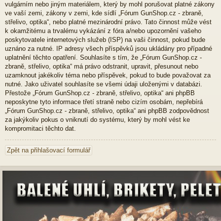
vulgárním nebo jiným materiálem, který by mohl porušovat platné zákony
ve vaší zemi, zákony v zemi, kde sídlí „Fórum GunShop.cz - zbraně,
střelivo, optika“, nebo platné mezinárodní právo. Tato činnost může vést
k okamžitému a trvalému vykázání z fóra a/nebo upozornění vašeho
poskytovatele internetových služeb (ISP) na vaši činnost, pokud bude
uznáno za nutné. IP adresy všech příspěvků jsou ukládány pro případné
uplatnění těchto opatření. Souhlasíte s tím, že „Fórum GunShop.cz -
zbraně, střelivo, optika“ má právo odstranit, upravit, přesunout nebo
uzamknout jakékoliv téma nebo příspěvek, pokud to bude považovat za
nutné. Jako uživatel souhlasíte se všemi údaji uloženými v databázi.
Přestože „Fórum GunShop.cz - zbraně, střelivo, optika“ ani phpBB
neposkytne tyto informace třetí straně nebo cizím osobám, nepřebírá
„Fórum GunShop.cz - zbraně, střelivo, optika“ ani phpBB zodpovědnost
za jakýkoliv pokus o vniknutí do systému, který by mohl vést ke
kompromitaci těchto dat.
Zpět na přihlašovací formulář