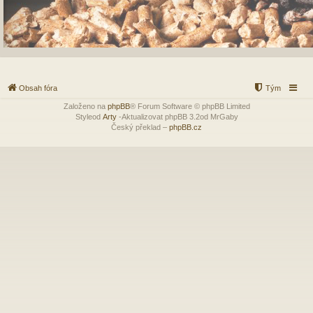
Obsah fóra
Tým
Založeno na
phpBB
® Forum Software © phpBB Limited
Styleod
Arty
-Aktualizovat phpBB 3.2od MrGaby
Český překlad –
phpBB.cz