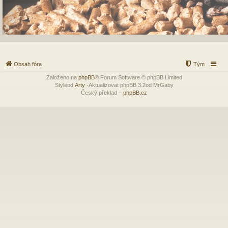
Obsah fóra
Tým
Založeno na
phpBB
® Forum Software © phpBB Limited
Styleod
Arty
-Aktualizovat phpBB 3.2od MrGaby
Český překlad –
phpBB.cz