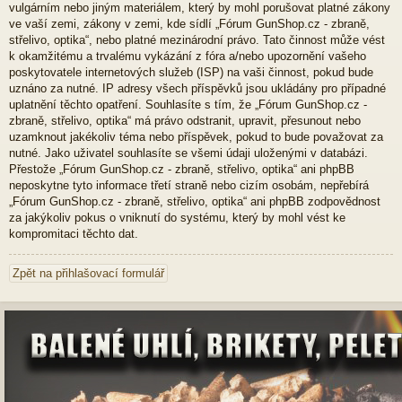
vulgárním nebo jiným materiálem, který by mohl porušovat platné zákony
ve vaší zemi, zákony v zemi, kde sídlí „Fórum GunShop.cz - zbraně,
střelivo, optika“, nebo platné mezinárodní právo. Tato činnost může vést
k okamžitému a trvalému vykázání z fóra a/nebo upozornění vašeho
poskytovatele internetových služeb (ISP) na vaši činnost, pokud bude
uznáno za nutné. IP adresy všech příspěvků jsou ukládány pro případné
uplatnění těchto opatření. Souhlasíte s tím, že „Fórum GunShop.cz -
zbraně, střelivo, optika“ má právo odstranit, upravit, přesunout nebo
uzamknout jakékoliv téma nebo příspěvek, pokud to bude považovat za
nutné. Jako uživatel souhlasíte se všemi údaji uloženými v databázi.
Přestože „Fórum GunShop.cz - zbraně, střelivo, optika“ ani phpBB
neposkytne tyto informace třetí straně nebo cizím osobám, nepřebírá
„Fórum GunShop.cz - zbraně, střelivo, optika“ ani phpBB zodpovědnost
za jakýkoliv pokus o vniknutí do systému, který by mohl vést ke
kompromitaci těchto dat.
Zpět na přihlašovací formulář