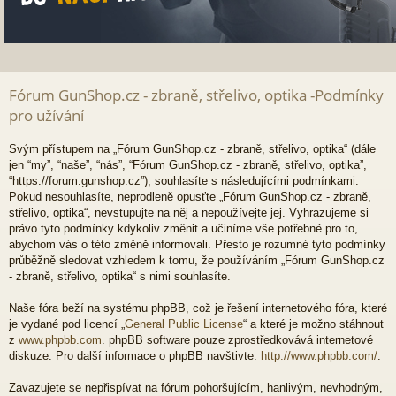
Fórum GunShop.cz - zbraně, střelivo, optika -Podmínky
pro užívání
Svým přístupem na „Fórum GunShop.cz - zbraně, střelivo, optika“ (dále
jen “my”, “naše”, “nás”, “Fórum GunShop.cz - zbraně, střelivo, optika”,
“https://forum.gunshop.cz”), souhlasíte s následujícími podmínkami.
Pokud nesouhlasíte, neprodleně opusťte „Fórum GunShop.cz - zbraně,
střelivo, optika“, nevstupujte na něj a nepoužívejte jej. Vyhrazujeme si
právo tyto podmínky kdykoliv změnit a učiníme vše potřebné pro to,
abychom vás o této změně informovali. Přesto je rozumné tyto podmínky
průběžně sledovat vzhledem k tomu, že používáním „Fórum GunShop.cz
- zbraně, střelivo, optika“ s nimi souhlasíte.
Naše fóra beží na systému phpBB, což je řešení internetového fóra, které
je vydané pod licencí „
General Public License
“ a které je možno stáhnout
z
www.phpbb.com
. phpBB software pouze zprostředkovává internetové
diskuze. Pro další informace o phpBB navštivte:
http://www.phpbb.com/
.
Zavazujete se nepřispívat na fórum pohoršujícím, hanlivým, nevhodným,