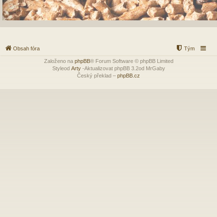
Obsah fóra
Tým
Založeno na
phpBB
® Forum Software © phpBB Limited
Styleod
Arty
-Aktualizovat phpBB 3.2od MrGaby
Český překlad –
phpBB.cz