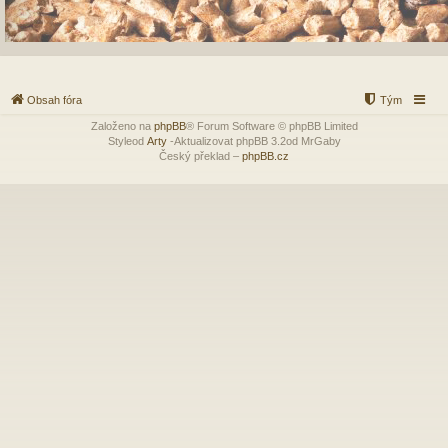
Obsah fóra
Tým
Založeno na
phpBB
® Forum Software © phpBB Limited
Styleod
Arty
-Aktualizovat phpBB 3.2od MrGaby
Český překlad –
phpBB.cz