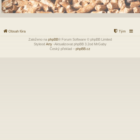
Obsah fóra
Tým
Založeno na
phpBB
® Forum Software © phpBB Limited
Styleod
Arty
-Aktualizovat phpBB 3.2od MrGaby
Český překlad –
phpBB.cz