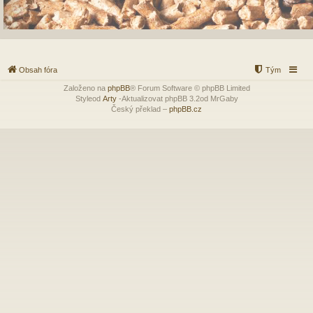
Obsah fóra
Tým
Založeno na
phpBB
® Forum Software © phpBB Limited
Styleod
Arty
-Aktualizovat phpBB 3.2od MrGaby
Český překlad –
phpBB.cz