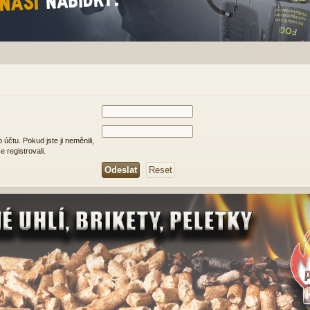
čtu. Pokud jste ji neměnili,
e registrovali.