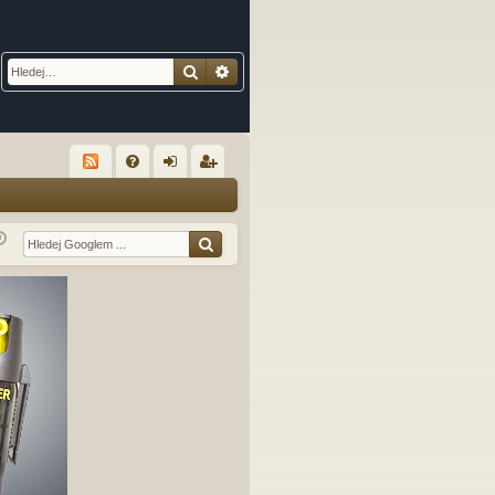
Hledat
Pokročilé hledání
R
FA
řih
eg
Q
lá
ist
sit
ro
se
va
t