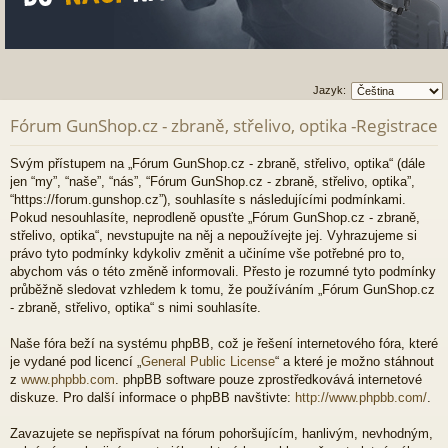
Jazyk:
Fórum GunShop.cz - zbraně, střelivo, optika -Registrace
Svým přístupem na „Fórum GunShop.cz - zbraně, střelivo, optika“ (dále
jen “my”, “naše”, “nás”, “Fórum GunShop.cz - zbraně, střelivo, optika”,
“https://forum.gunshop.cz”), souhlasíte s následujícími podmínkami.
Pokud nesouhlasíte, neprodleně opusťte „Fórum GunShop.cz - zbraně,
střelivo, optika“, nevstupujte na něj a nepoužívejte jej. Vyhrazujeme si
právo tyto podmínky kdykoliv změnit a učiníme vše potřebné pro to,
abychom vás o této změně informovali. Přesto je rozumné tyto podmínky
průběžně sledovat vzhledem k tomu, že používáním „Fórum GunShop.cz
- zbraně, střelivo, optika“ s nimi souhlasíte.
Naše fóra beží na systému phpBB, což je řešení internetového fóra, které
je vydané pod licencí „
General Public License
“ a které je možno stáhnout
z
www.phpbb.com
. phpBB software pouze zprostředkovává internetové
diskuze. Pro další informace o phpBB navštivte:
http://www.phpbb.com/
.
Zavazujete se nepřispívat na fórum pohoršujícím, hanlivým, nevhodným,