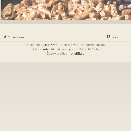
Obsah fóra
Tým
Založeno na
phpBB
® Forum Software © phpBB Limited
Styleod
Arty
-Aktualizovat phpBB 3.2od MrGaby
Český překlad –
phpBB.cz