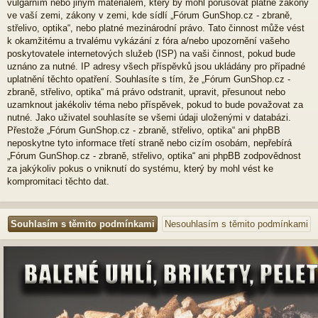
vulgárním nebo jiným materiálem, který by mohl porušovat platné zákony
ve vaší zemi, zákony v zemi, kde sídlí „Fórum GunShop.cz - zbraně,
střelivo, optika“, nebo platné mezinárodní právo. Tato činnost může vést
k okamžitému a trvalému vykázání z fóra a/nebo upozornění vašeho
poskytovatele internetových služeb (ISP) na vaši činnost, pokud bude
uznáno za nutné. IP adresy všech příspěvků jsou ukládány pro případné
uplatnění těchto opatření. Souhlasíte s tím, že „Fórum GunShop.cz -
zbraně, střelivo, optika“ má právo odstranit, upravit, přesunout nebo
uzamknout jakékoliv téma nebo příspěvek, pokud to bude považovat za
nutné. Jako uživatel souhlasíte se všemi údaji uloženými v databázi.
Přestože „Fórum GunShop.cz - zbraně, střelivo, optika“ ani phpBB
neposkytne tyto informace třetí straně nebo cizím osobám, nepřebírá
„Fórum GunShop.cz - zbraně, střelivo, optika“ ani phpBB zodpovědnost
za jakýkoliv pokus o vniknutí do systému, který by mohl vést ke
kompromitaci těchto dat.