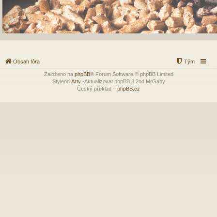
Obsah fóra
Tým
Založeno na
phpBB
® Forum Software © phpBB Limited
Styleod
Arty
-Aktualizovat phpBB 3.2od MrGaby
Český překlad –
phpBB.cz