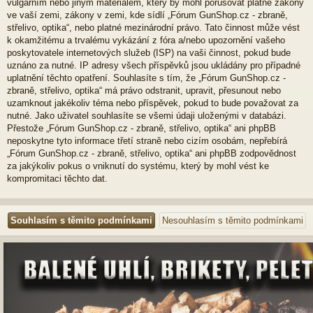
vulgárním nebo jiným materiálem, který by mohl porušovat platné zákony
ve vaší zemi, zákony v zemi, kde sídlí „Fórum GunShop.cz - zbraně,
střelivo, optika“, nebo platné mezinárodní právo. Tato činnost může vést
k okamžitému a trvalému vykázání z fóra a/nebo upozornění vašeho
poskytovatele internetových služeb (ISP) na vaši činnost, pokud bude
uznáno za nutné. IP adresy všech příspěvků jsou ukládány pro případné
uplatnění těchto opatření. Souhlasíte s tím, že „Fórum GunShop.cz -
zbraně, střelivo, optika“ má právo odstranit, upravit, přesunout nebo
uzamknout jakékoliv téma nebo příspěvek, pokud to bude považovat za
nutné. Jako uživatel souhlasíte se všemi údaji uloženými v databázi.
Přestože „Fórum GunShop.cz - zbraně, střelivo, optika“ ani phpBB
neposkytne tyto informace třetí straně nebo cizím osobám, nepřebírá
„Fórum GunShop.cz - zbraně, střelivo, optika“ ani phpBB zodpovědnost
za jakýkoliv pokus o vniknutí do systému, který by mohl vést ke
kompromitaci těchto dat.