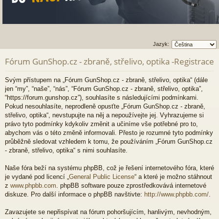
Jazyk:
Fórum GunShop.cz - zbraně, střelivo, optika -Registrace
Svým přístupem na „Fórum GunShop.cz - zbraně, střelivo, optika“ (dále
jen “my”, “naše”, “nás”, “Fórum GunShop.cz - zbraně, střelivo, optika”,
“https://forum.gunshop.cz”), souhlasíte s následujícími podmínkami.
Pokud nesouhlasíte, neprodleně opusťte „Fórum GunShop.cz - zbraně,
střelivo, optika“, nevstupujte na něj a nepoužívejte jej. Vyhrazujeme si
právo tyto podmínky kdykoliv změnit a učiníme vše potřebné pro to,
abychom vás o této změně informovali. Přesto je rozumné tyto podmínky
průběžně sledovat vzhledem k tomu, že používáním „Fórum GunShop.cz
- zbraně, střelivo, optika“ s nimi souhlasíte.
Naše fóra beží na systému phpBB, což je řešení internetového fóra, které
je vydané pod licencí „
General Public License
“ a které je možno stáhnout
z
www.phpbb.com
. phpBB software pouze zprostředkovává internetové
diskuze. Pro další informace o phpBB navštivte:
http://www.phpbb.com/
.
Zavazujete se nepřispívat na fórum pohoršujícím, hanlivým, nevhodným,