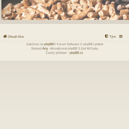
Obsah fóra
Tým
Založeno na
phpBB
® Forum Software © phpBB Limited
Styleod
Arty
-Aktualizovat phpBB 3.2od MrGaby
Český překlad –
phpBB.cz