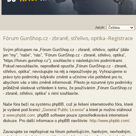
Jazyk:
Fórum GunShop.cz - zbraně, střelivo, optika -Registrace
Svým přístupem na „Fórum GunShop.cz - zbraně, střelivo, optika“ (dále
jen “my”, “naše”, “nás”, “Fórum GunShop.cz - zbraně, střelivo, optika”,
“https://forum.gunshop.cz”), souhlasíte s následujícími podmínkami.
Pokud nesouhlasíte, neprodleně opusťte „Fórum GunShop.cz - zbraně,
střelivo, optika“, nevstupujte na něj a nepoužívejte jej. Vyhrazujeme si
právo tyto podmínky kdykoliv změnit a učiníme vše potřebné pro to,
abychom vás o této změně informovali. Přesto je rozumné tyto podmínky
průběžně sledovat vzhledem k tomu, že používáním „Fórum GunShop.cz
- zbraně, střelivo, optika“ s nimi souhlasíte.
Naše fóra beží na systému phpBB, což je řešení internetového fóra, které
je vydané pod licencí „
General Public License
“ a které je možno stáhnout
z
www.phpbb.com
. phpBB software pouze zprostředkovává internetové
diskuze. Pro další informace o phpBB navštivte:
http://www.phpbb.com/
.
Zavazujete se nepřispívat na fórum pohoršujícím, hanlivým, nevhodným,