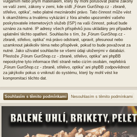
vulgárním nebo jiným materiálem, který by mohl porušovat platné zákony
ve vaší zemi, zákony v zemi, kde sídlí „Fórum GunShop.cz - zbraně,
střelivo, optika“, nebo platné mezinárodní právo. Tato činnost může vést
k okamžitému a trvalému vykázání z fóra a/nebo upozornění vašeho
poskytovatele internetových služeb (ISP) na vaši činnost, pokud bude
uznáno za nutné. IP adresy všech příspěvků jsou ukládány pro případné
uplatnění těchto opatření. Souhlasíte s tím, že „Fórum GunShop.cz -
zbraně, střelivo, optika“ má právo odstranit, upravit, přesunout nebo
uzamknout jakékoliv téma nebo příspěvek, pokud to bude považovat za
nutné. Jako uživatel souhlasíte se všemi údaji uloženými v databázi.
Přestože „Fórum GunShop.cz - zbraně, střelivo, optika“ ani phpBB
neposkytne tyto informace třetí straně nebo cizím osobám, nepřebírá
„Fórum GunShop.cz - zbraně, střelivo, optika“ ani phpBB zodpovědnost
za jakýkoliv pokus o vniknutí do systému, který by mohl vést ke
kompromitaci těchto dat.