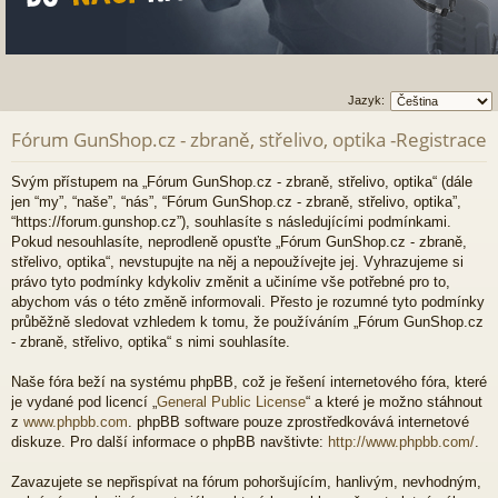
Jazyk:
Fórum GunShop.cz - zbraně, střelivo, optika -Registrace
Svým přístupem na „Fórum GunShop.cz - zbraně, střelivo, optika“ (dále
jen “my”, “naše”, “nás”, “Fórum GunShop.cz - zbraně, střelivo, optika”,
“https://forum.gunshop.cz”), souhlasíte s následujícími podmínkami.
Pokud nesouhlasíte, neprodleně opusťte „Fórum GunShop.cz - zbraně,
střelivo, optika“, nevstupujte na něj a nepoužívejte jej. Vyhrazujeme si
právo tyto podmínky kdykoliv změnit a učiníme vše potřebné pro to,
abychom vás o této změně informovali. Přesto je rozumné tyto podmínky
průběžně sledovat vzhledem k tomu, že používáním „Fórum GunShop.cz
- zbraně, střelivo, optika“ s nimi souhlasíte.
Naše fóra beží na systému phpBB, což je řešení internetového fóra, které
je vydané pod licencí „
General Public License
“ a které je možno stáhnout
z
www.phpbb.com
. phpBB software pouze zprostředkovává internetové
diskuze. Pro další informace o phpBB navštivte:
http://www.phpbb.com/
.
Zavazujete se nepřispívat na fórum pohoršujícím, hanlivým, nevhodným,