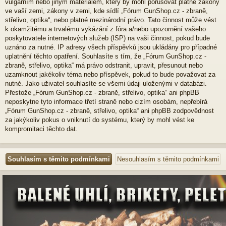
vulgárním nebo jiným materiálem, který by mohl porušovat platné zákony
ve vaší zemi, zákony v zemi, kde sídlí „Fórum GunShop.cz - zbraně,
střelivo, optika“, nebo platné mezinárodní právo. Tato činnost může vést
k okamžitému a trvalému vykázání z fóra a/nebo upozornění vašeho
poskytovatele internetových služeb (ISP) na vaši činnost, pokud bude
uznáno za nutné. IP adresy všech příspěvků jsou ukládány pro případné
uplatnění těchto opatření. Souhlasíte s tím, že „Fórum GunShop.cz -
zbraně, střelivo, optika“ má právo odstranit, upravit, přesunout nebo
uzamknout jakékoliv téma nebo příspěvek, pokud to bude považovat za
nutné. Jako uživatel souhlasíte se všemi údaji uloženými v databázi.
Přestože „Fórum GunShop.cz - zbraně, střelivo, optika“ ani phpBB
neposkytne tyto informace třetí straně nebo cizím osobám, nepřebírá
„Fórum GunShop.cz - zbraně, střelivo, optika“ ani phpBB zodpovědnost
za jakýkoliv pokus o vniknutí do systému, který by mohl vést ke
kompromitaci těchto dat.