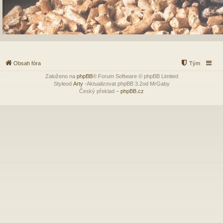
Obsah fóra
Tým
Založeno na
phpBB
® Forum Software © phpBB Limited
Styleod
Arty
-Aktualizovat phpBB 3.2od MrGaby
Český překlad –
phpBB.cz