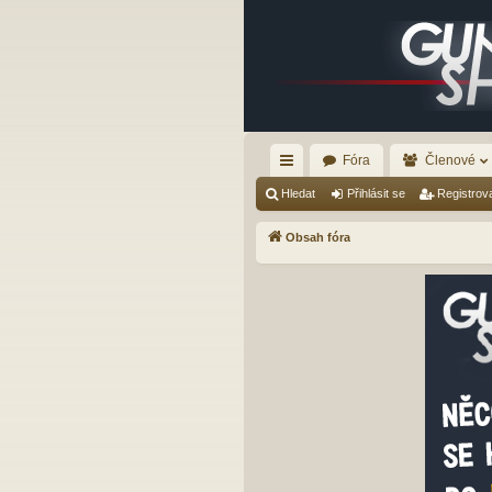
Fóra
Členové
yc
Hledat
Přihlásit se
Registrov
hl
Obsah fóra
é
od
ka
zy