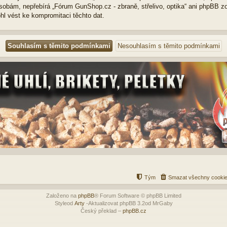
osobám, nepřebírá „Fórum GunShop.cz - zbraně, střelivo, optika“ ani phpBB 
hl vést ke kompromitaci těchto dat.
Tým
Smazat všechny cookie
Založeno na
phpBB
® Forum Software © phpBB Limited
Styleod
Arty
-Aktualizovat phpBB 3.2od MrGaby
Český překlad –
phpBB.cz