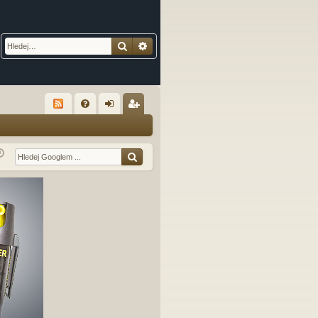
Hledat
Pokročilé hledání
R
FA
řih
eg
Q
lá
ist
sit
ro
se
va
t