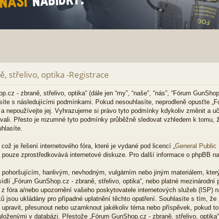
 střelivo, optika -Registrace
 - zbraně, střelivo, optika“ (dále jen “my”, “naše”, “nás”, “Fórum GunShop.c
lasíte s následujícími podmínkami. Pokud nesouhlasíte, neprodleně opusťte „
ěj a nepoužívejte jej. Vyhrazujeme si právo tyto podmínky kdykoliv změnit a u
vali. Přesto je rozumné tyto podmínky průběžně sledovat vzhledem k tomu
uhlasíte.
ož je řešení internetového fóra, které je vydané pod licencí „
General Public
 pouze zprostředkovává internetové diskuze. Pro další informace o phpBB na
m pohoršujícím, hanlivým, nevhodným, vulgárním nebo jiným materiálem, kter
ídlí „Fórum GunShop.cz - zbraně, střelivo, optika“, nebo platné mezinárodní 
z fóra a/nebo upozornění vašeho poskytovatele internetových služeb (ISP) n
ů jsou ukládány pro případné uplatnění těchto opatření. Souhlasíte s tím, ž
it, upravit, přesunout nebo uzamknout jakékoliv téma nebo příspěvek, pokud 
 uloženými v databázi. Přestože „Fórum GunShop.cz - zbraně, střelivo, optik