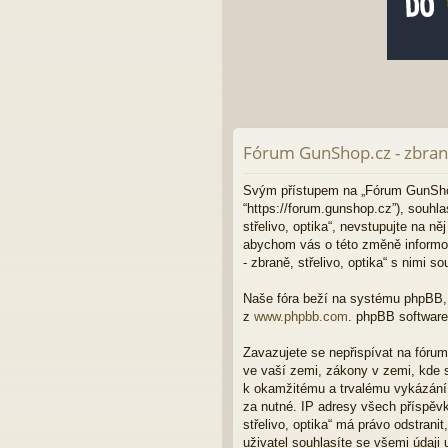
Fórum GunShop.cz - zbraně,
Svým přístupem na „Fórum GunShop.cz
“https://forum.gunshop.cz”), souh
střelivo, optika“, nevstupujte na n
abychom vás o této změně informo
- zbraně, střelivo, optika“ s nimi so
Naše fóra beží na systému phpBB, c
z
www.phpbb.com
. phpBB software
Zavazujete se nepřispívat na fóru
ve vaší zemi, zákony v zemi, kde s
k okamžitému a trvalému vykázání 
za nutné. IP adresy všech příspěvk
střelivo, optika“ má právo odstran
uživatel souhlasíte se všemi údaji