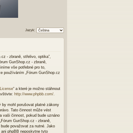
Jazyk:
z - zbraně, střelivo, optika”,
Fórum GunShop.cz - zbraně,
činíme vše potřebné pro to,
, že používáním „Fórum GunShop.cz
 License
“ a které je možno stáhnout
vštivte:
http://www.phpbb.com/
.
ý by mohl porušovat platné zákony
právo. Tato činnost může vést
a vaši činnost, pokud bude uznáno
e „Fórum GunShop.cz - zbraně,
to bude považovat za nutné. Jako
a“ ani phpBB neposkytne tyto