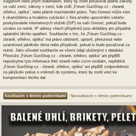
vulgárním nebo jiným materiálem, který by mohl porušovat platné zákony
ve vaší zemi, zákony v zemi, kde sídlí „Fórum GunShop.cz - zbraně,
střelivo, optika“, nebo platné mezinárodní právo. Tato činnost může vést
k okamžitému a trvalému vykázání z fóra a/nebo upozornění vašeho
poskytovatele internetových služeb (ISP) na vaši činnost, pokud bude
uznáno za nutné. IP adresy všech příspěvků jsou ukládány pro případné
uplatnění těchto opatření. Souhlasíte s tím, že „Fórum GunShop.cz -
zbraně, střelivo, optika“ má právo odstranit, upravit, přesunout nebo
uzamknout jakékoliv téma nebo příspěvek, pokud to bude považovat za
nutné. Jako uživatel souhlasíte se všemi údaji uloženými v databázi.
Přestože „Fórum GunShop.cz - zbraně, střelivo, optika“ ani phpBB
neposkytne tyto informace třetí straně nebo cizím osobám, nepřebírá
„Fórum GunShop.cz - zbraně, střelivo, optika“ ani phpBB zodpovědnost
za jakýkoliv pokus o vniknutí do systému, který by mohl vést ke
kompromitaci těchto dat.