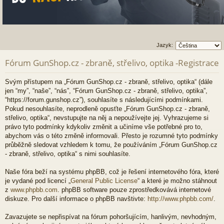
Jazyk:
Fórum GunShop.cz - zbraně, střelivo, optika -Registrace
Svým přístupem na „Fórum GunShop.cz - zbraně, střelivo, optika“ (dále
jen “my”, “naše”, “nás”, “Fórum GunShop.cz - zbraně, střelivo, optika”,
“https://forum.gunshop.cz”), souhlasíte s následujícími podmínkami.
Pokud nesouhlasíte, neprodleně opusťte „Fórum GunShop.cz - zbraně,
střelivo, optika“, nevstupujte na něj a nepoužívejte jej. Vyhrazujeme si
právo tyto podmínky kdykoliv změnit a učiníme vše potřebné pro to,
abychom vás o této změně informovali. Přesto je rozumné tyto podmínky
průběžně sledovat vzhledem k tomu, že používáním „Fórum GunShop.cz
- zbraně, střelivo, optika“ s nimi souhlasíte.
Naše fóra beží na systému phpBB, což je řešení internetového fóra, které
je vydané pod licencí „
General Public License
“ a které je možno stáhnout
z
www.phpbb.com
. phpBB software pouze zprostředkovává internetové
diskuze. Pro další informace o phpBB navštivte:
http://www.phpbb.com/
.
Zavazujete se nepřispívat na fórum pohoršujícím, hanlivým, nevhodným,