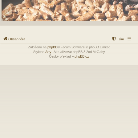
Obsah fóra
Tým
Založeno na
phpBB
® Forum Software © phpBB Limited
Styleod
Arty
-Aktualizovat phpBB 3.2od MrGaby
Český překlad –
phpBB.cz