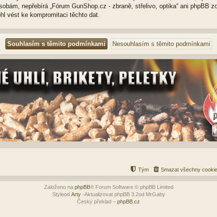
osobám, nepřebírá „Fórum GunShop.cz - zbraně, střelivo, optika“ ani phpBB 
hl vést ke kompromitaci těchto dat.
Tým
Smazat všechny cookie
Založeno na
phpBB
® Forum Software © phpBB Limited
Styleod
Arty
-Aktualizovat phpBB 3.2od MrGaby
Český překlad –
phpBB.cz