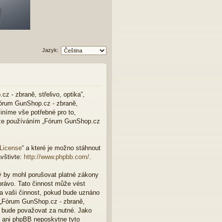
Jazyk:
z - zbraně, střelivo, optika”,
Fórum GunShop.cz - zbraně,
činíme vše potřebné pro to,
, že používáním „Fórum GunShop.cz
 License
“ a které je možno stáhnout
vštivte:
http://www.phpbb.com/
.
ý by mohl porušovat platné zákony
právo. Tato činnost může vést
a vaši činnost, pokud bude uznáno
e „Fórum GunShop.cz - zbraně,
to bude považovat za nutné. Jako
a“ ani phpBB neposkytne tyto