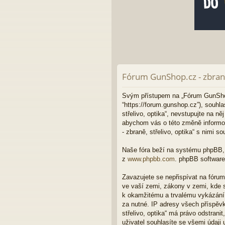
Fórum GunShop.cz - zbraně,
Svým přístupem na „Fórum GunShop.cz
“https://forum.gunshop.cz”), souh
střelivo, optika“, nevstupujte na n
abychom vás o této změně informo
- zbraně, střelivo, optika“ s nimi so
Naše fóra beží na systému phpBB, c
z
www.phpbb.com
. phpBB software
Zavazujete se nepřispívat na fóru
ve vaší zemi, zákony v zemi, kde s
k okamžitému a trvalému vykázání 
za nutné. IP adresy všech příspěvk
střelivo, optika“ má právo odstran
uživatel souhlasíte se všemi údaji