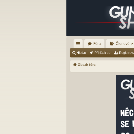
Fóra
Členové
yc
Hledat
Přihlásit se
Registrov
hl
Obsah fóra
é
od
ka
zy