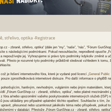
 střelivo, optika -Registrace
 - zbraně, střelivo, optika“ (dále jen “my”, “naše”, “nás”, “Fórum GunShop.c
lasíte s následujícími podmínkami. Pokud nesouhlasíte, neprodleně opusťte „
ěj a nepoužívejte jej. Vyhrazujeme si právo tyto podmínky kdykoliv změnit a u
vali. Přesto je rozumné tyto podmínky průběžně sledovat vzhledem k tomu
uhlasíte.
ož je řešení internetového fóra, které je vydané pod licencí „
General Public
 pouze zprostředkovává internetové diskuze. Pro další informace o phpBB na
m pohoršujícím, hanlivým, nevhodným, vulgárním nebo jiným materiálem, kter
ídlí „Fórum GunShop.cz - zbraně, střelivo, optika“, nebo platné mezinárodní 
z fóra a/nebo upozornění vašeho poskytovatele internetových služeb (ISP) n
ů jsou ukládány pro případné uplatnění těchto opatření. Souhlasíte s tím, ž
it, upravit, přesunout nebo uzamknout jakékoliv téma nebo příspěvek, pokud 
 uloženými v databázi. Přestože „Fórum GunShop.cz - zbraně, střelivo, optik