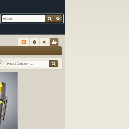
Hledat
Pokročilé hledání
R
FA
řih
eg
Q
lá
ist
sit
ro
se
va
t