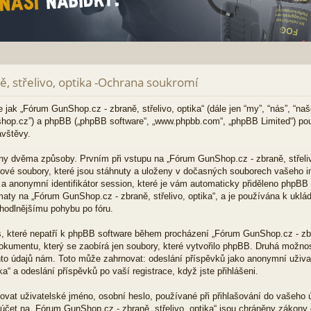
, střelivo, optika -Ochrana soukromí
 jak „Fórum GunShop.cz - zbraně, střelivo, optika“ (dále jen “my”, “nás”, “n
gunshop.cz”) a phpBB („phpBB software“, „www.phpbb.com“, „phpBB Limited“) po
vštěvy.
y dvěma způsoby. Prvním při vstupu na „Fórum GunShop.cz - zbraně, střeliv
tové soubory, které jsou stáhnuty a uloženy v dočasných souborech vašeho i
d a anonymní identifikátor session, které je vám automaticky přiděleno phpBB 
aty na „Fórum GunShop.cz - zbraně, střelivo, optika“, a je používána k ukládá
ohodlnějšímu pohybu po fóru.
, které nepatří k phpBB software během procházení „Fórum GunShop.cz - zbran
okumentu, který se zaobírá jen soubory, které vytvořilo phpBB. Druhá mož
hto údajů nám. Toto může zahrnovat: odeslání příspěvků jako anonymní uživat
ka“ a odeslání příspěvků po vaší registrace, když jste přihlášeni.
at uživatelské jméno, osobní heslo, používané při přihlašování do vašeho ú
účet na „Fórum GunShop.cz - zbraně, střelivo, optika“ jsou chráněny zákony 