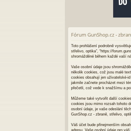
Fórum GunShop.cz - zbraně
Toto prohlášení podrobně vysvětluje
střelivo, optika”, “https://forum.
shromážděné během každé vaší ná
Vaše osobní údaje jsou shromážděn
několik cookies, což jsou malé tex
cookies obsahují jen uživatelské-i
jakmile začnete procházet mezi tém
přečetli, což vede k snažšímu a p
Můžeme také vytvořit další cookies
cookies jsou mimo rozsah tohoto d
osobní údaje, je vaše odeslání těc
GunShop.cz - zbraně, střelivo, opti
Váš účet bude přinejmenším obsahov
adresu. Vaše osobní údaje pro váš 