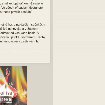
 střelivo, optika“ kromě vašeho
é. Ve všech případech dostanete
t nebo povolit zasílání
tejné heslo na dalších stránkách.
pečlivě uchovejte a v žádném
ožadovat od vás vaše heslo. V
ytovanou phpBB softwarem. Tento
e heslo nové a zašle vám ho,