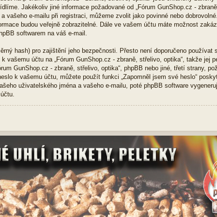
 sídlíme. Jakékoliv jiné informace požadované od „Fórum GunShop.cz - zbraně,
a vašeho e-mailu při registraci, můžeme zvolit jako povinné nebo dobrovoln
formace budou veřejně zobrazitelné. Dále ve vašem účtu máte možnost zakáza
hpBB softwarem na váš e-mail.
ěrný hash) pro zajištění jeho bezpečnosti. Přesto není doporučeno používat s
u k vašemu účtu na „Fórum GunShop.cz - zbraně, střelivo, optika“, takže jej 
rum GunShop.cz - zbraně, střelivo, optika“, phpBB nebo jiné, třetí strany, p
heslo k vašemu účtu, můžete použít funkci „Zapomněl jsem své heslo“ posk
ašeho uživatelského jména a vašeho e-mailu, poté phpBB software vygeneruj
 účtu.