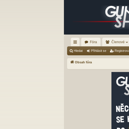
Fóra
Členové
yc
Hledat
Přihlásit se
Registrov
hl
Obsah fóra
é
od
ka
zy