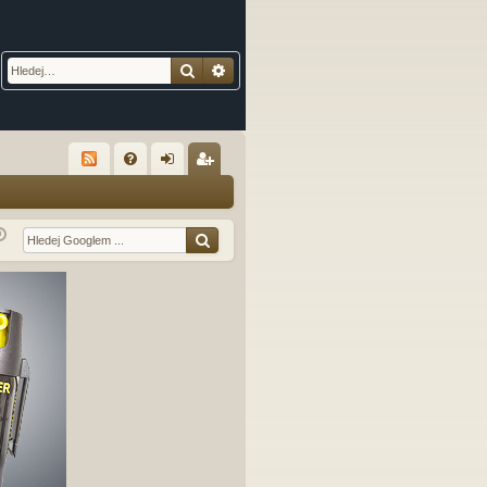
Hledat
Pokročilé hledání
R
FA
řih
eg
Q
lá
ist
sit
ro
se
va
t