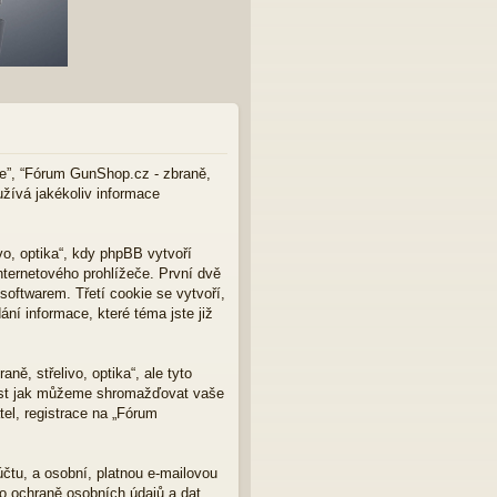
aše”, “Fórum GunShop.cz - zbraně,
užívá jakékoliv informace
o, optika“, kdy phpBB vytvoří
nternetového prohlížeče. První dvě
softwarem. Třetí cookie se vytvoří,
ní informace, které téma jste již
ě, střelivo, optika“, ale tyto
nost jak můžeme shromažďovat vaše
el, registrace na „Fórum
čtu, a osobní, platnou e-mailovou
o ochraně osobních údajů a dat,