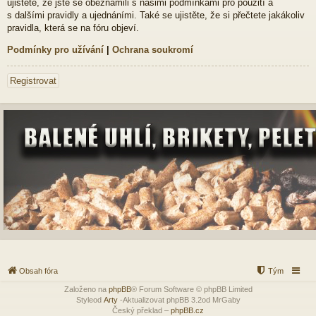
ujistěte, že jste se obeznámili s našimi podmínkami pro použití a
s dalšími pravidly a ujednáními. Také se ujistěte, že si přečtete jakákoliv
pravidla, která se na fóru objeví.
Podmínky pro užívání
|
Ochrana soukromí
Registrovat
Obsah fóra
Tým
Založeno na
phpBB
® Forum Software © phpBB Limited
Styleod
Arty
-Aktualizovat phpBB 3.2od MrGaby
Český překlad –
phpBB.cz