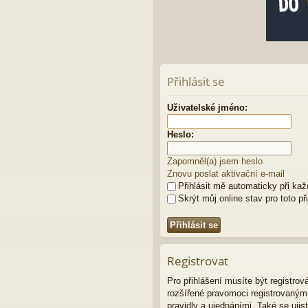
Přihlásit se
Uživatelské jméno:
Heslo:
Zapomněl(a) jsem heslo
Znovu poslat aktivační e-mail
Přihlásit mě automaticky při ka
Skrýt můj online stav pro toto př
Registrovat
Pro přihlášení musíte být registro
rozšířené pravomoci registrovaným u
pravidly a ujednáními. Také se ujist