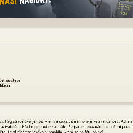
ždé návštěvě
ihlášení
ván. Registrace trvá jen pár vteřin a dává vám mnohem větší možnosti. Admini
živatelům. Před registrací se ujistěte, že jste se obeznámili s našimi podmí
ěte, že si přečtete jakákoliv pravidla, která se na fóru objeví.