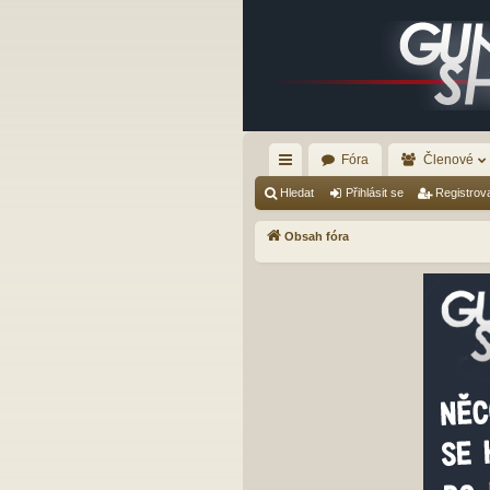
Fóra
Členové
yc
Hledat
Přihlásit se
Registrov
hl
Obsah fóra
é
od
ka
zy