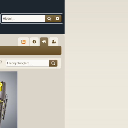
Hledat
Pokročilé hledání
R
FA
řih
eg
Q
lá
ist
sit
ro
se
va
t