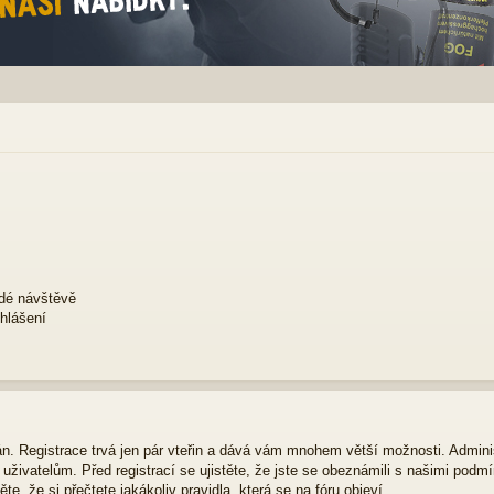
ždé návštěvě
ihlášení
ván. Registrace trvá jen pár vteřin a dává vám mnohem větší možnosti. Admini
živatelům. Před registrací se ujistěte, že jste se obeznámili s našimi podmí
ěte, že si přečtete jakákoliv pravidla, která se na fóru objeví.