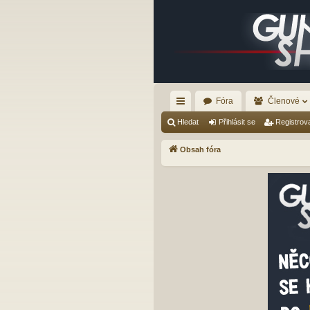
Fóra
Členové
yc
Hledat
Přihlásit se
Registrov
hl
Obsah fóra
é
od
ka
zy