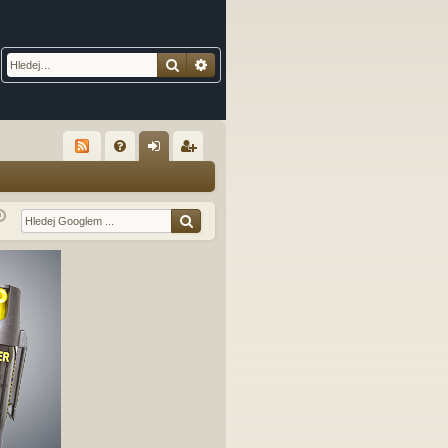
Hledat
Pokročilé hledání
R
FA
řih
eg
Q
lá
ist
sit
ro
se
va
t