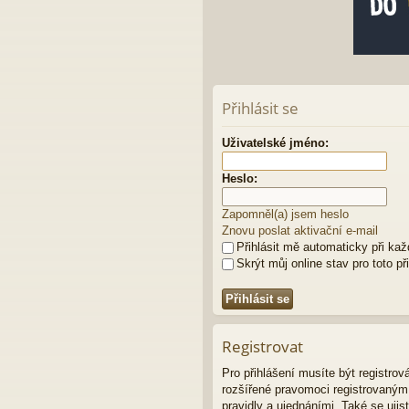
Přihlásit se
Uživatelské jméno:
Heslo:
Zapomněl(a) jsem heslo
Znovu poslat aktivační e-mail
Přihlásit mě automaticky při ka
Skrýt můj online stav pro toto př
Registrovat
Pro přihlášení musíte být registro
rozšířené pravomoci registrovaným u
pravidly a ujednáními. Také se ujist