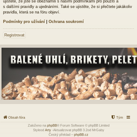
ujistěte, že jste se obeznámili s našimi podmínkami pro použití a
s dalšími pravidly a ujednáními. Také se ujistěte, že si přečtete jakákoliv
pravidla, která se na fóru objeví.
Podmínky pro užívání
|
Ochrana soukromí
Registrovat
Obsah fóra
Tým
Založeno na
phpBB
® Forum Software © phpBB Limited
Styleod
Arty
-Aktualizovat phpBB 3.2od MrGaby
Český překlad –
phpBB.cz