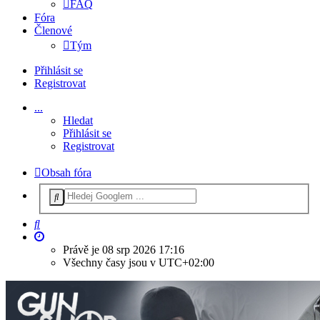
FAQ
Fóra
Členové
Tým
Přihlásit se
Registrovat
...
Hledat
Přihlásit se
Registrovat
Obsah fóra
Hledat
Právě je 08 srp 2026 17:16
Všechny časy jsou v
UTC+02:00