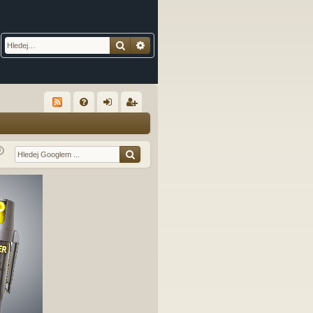
Hledat
Pokročilé hledání
R
FA
řih
eg
Q
lá
ist
sit
ro
se
va
t