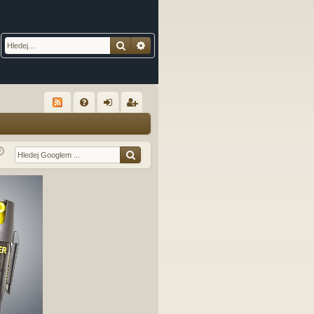
Hledat
Pokročilé hledání
R
FA
řih
eg
Q
lá
ist
sit
ro
se
va
t