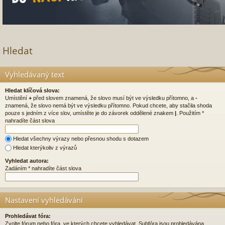
Hledat
Vyhledávaný text
Hledat klíčová slova:
Umístění
+
před slovem znamená, že slovo musí být ve výsledku přítomno, a
-
znamená, že slovo nemá být ve výsledku přítomno. Pokud chcete, aby stačila shoda
pouze s jedním z více slov, umístěte je do závorek oddělené znakem
|
. Použitím *
nahradíte část slova
Hledat všechny výrazy nebo přesnou shodu s dotazem
Hledat kterýkoliv z výrazů
Vyhledat autora:
Zadáním * nahradíte část slova
Nastavení vyhledávání
Prohledávat fóra:
Zvolte fórum nebo fóra, ve kterých chcete vyhledávat. Subfóra jsou prohledávána