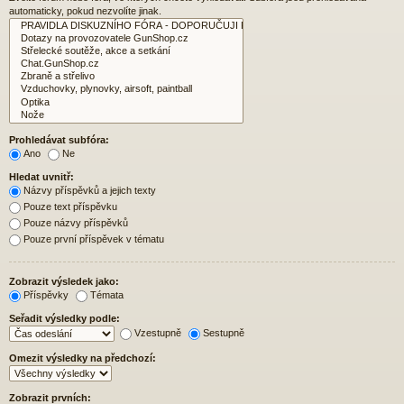
automaticky, pokud nezvolíte jinak.
Prohledávat subfóra:
Ano
Ne
Hledat uvnitř:
Názvy příspěvků a jejich texty
Pouze text příspěvku
Pouze názvy příspěvků
Pouze první příspěvek v tématu
Zobrazit výsledek jako:
Příspěvky
Témata
Seřadit výsledky podle:
Vzestupně
Sestupně
Omezit výsledky na předchozí:
Zobrazit prvních: