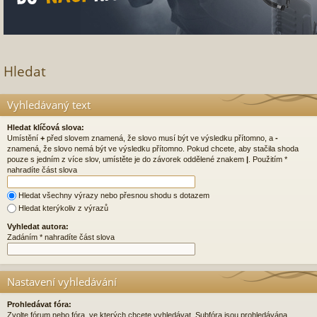
Hledat
Vyhledávaný text
Hledat klíčová slova:
Umístění
+
před slovem znamená, že slovo musí být ve výsledku přítomno, a
-
znamená, že slovo nemá být ve výsledku přítomno. Pokud chcete, aby stačila shoda
pouze s jedním z více slov, umístěte je do závorek oddělené znakem
|
. Použitím *
nahradíte část slova
Hledat všechny výrazy nebo přesnou shodu s dotazem
Hledat kterýkoliv z výrazů
Vyhledat autora:
Zadáním * nahradíte část slova
Nastavení vyhledávání
Prohledávat fóra:
Zvolte fórum nebo fóra, ve kterých chcete vyhledávat. Subfóra jsou prohledávána