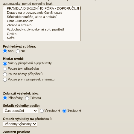
automaticky, pokud nezvolíte jinak.
Prohledávat subfóra:
Ano
Ne
Hledat uvnitř:
Názvy příspěvků a jejich texty
Pouze text příspěvku
Pouze názvy příspěvků
Pouze první příspěvek v tématu
Zobrazit výsledek jako:
Příspěvky
Témata
Seřadit výsledky podle:
Vzestupně
Sestupně
Omezit výsledky na předchozí:
Zobrazit prvních: