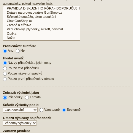
automaticky, pokud nezvolíte jinak.
Prohledávat subfóra:
Ano
Ne
Hledat uvnitř:
Názvy příspěvků a jejich texty
Pouze text příspěvku
Pouze názvy příspěvků
Pouze první příspěvek v tématu
Zobrazit výsledek jako:
Příspěvky
Témata
Seřadit výsledky podle:
Vzestupně
Sestupně
Omezit výsledky na předchozí:
Zobrazit prvních: