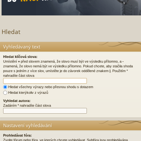
Hledat
Vyhledávaný text
Hledat klíčová slova:
Umístění
+
před slovem znamená, že slovo musí být ve výsledku přítomno, a
-
znamená, že slovo nemá být ve výsledku přítomno. Pokud chcete, aby stačila shoda
pouze s jedním z více slov, umístěte je do závorek oddělené znakem
|
. Použitím *
nahradíte část slova
Hledat všechny výrazy nebo přesnou shodu s dotazem
Hledat kterýkoliv z výrazů
Vyhledat autora:
Zadáním * nahradíte část slova
Nastavení vyhledávání
Prohledávat fóra:
Zvolte fórum nebo fóra, ve kterých chcete vyhledávat. Subfóra jsou prohledávána