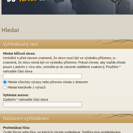
Hledat
Vyhledávaný text
Hledat klíčová slova:
Umístění
+
před slovem znamená, že slovo musí být ve výsledku přítomno, a
-
znamená, že slovo nemá být ve výsledku přítomno. Pokud chcete, aby stačila shoda
pouze s jedním z více slov, umístěte je do závorek oddělené znakem
|
. Použitím *
nahradíte část slova
Hledat všechny výrazy nebo přesnou shodu s dotazem
Hledat kterýkoliv z výrazů
Vyhledat autora:
Zadáním * nahradíte část slova
Nastavení vyhledávání
Prohledávat fóra:
Zvolte fórum nebo fóra, ve kterých chcete vyhledávat. Subfóra jsou prohledávána