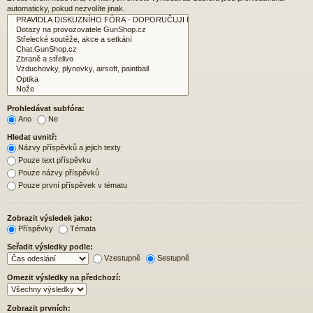
automaticky, pokud nezvolíte jinak.
Prohledávat subfóra:
Ano
Ne
Hledat uvnitř:
Názvy příspěvků a jejich texty
Pouze text příspěvku
Pouze názvy příspěvků
Pouze první příspěvek v tématu
Zobrazit výsledek jako:
Příspěvky
Témata
Seřadit výsledky podle:
Vzestupně
Sestupně
Omezit výsledky na předchozí:
Zobrazit prvních: