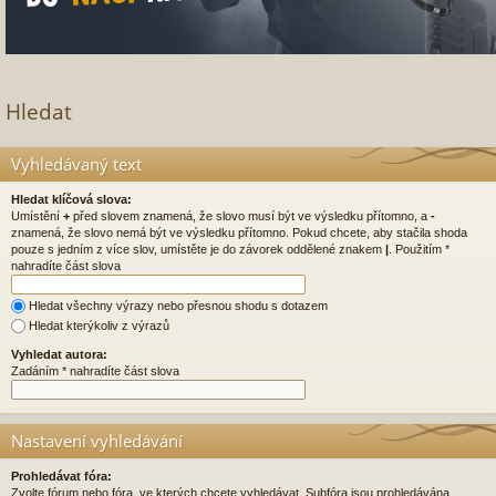
Hledat
Vyhledávaný text
Hledat klíčová slova:
Umístění
+
před slovem znamená, že slovo musí být ve výsledku přítomno, a
-
znamená, že slovo nemá být ve výsledku přítomno. Pokud chcete, aby stačila shoda
pouze s jedním z více slov, umístěte je do závorek oddělené znakem
|
. Použitím *
nahradíte část slova
Hledat všechny výrazy nebo přesnou shodu s dotazem
Hledat kterýkoliv z výrazů
Vyhledat autora:
Zadáním * nahradíte část slova
Nastavení vyhledávání
Prohledávat fóra:
Zvolte fórum nebo fóra, ve kterých chcete vyhledávat. Subfóra jsou prohledávána