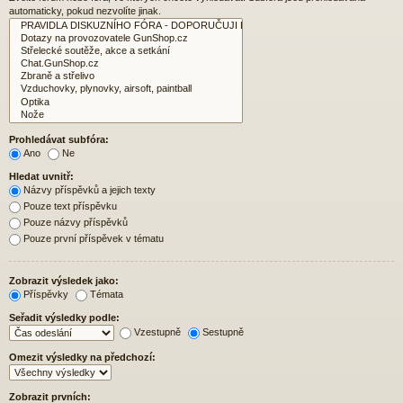
automaticky, pokud nezvolíte jinak.
Prohledávat subfóra:
Ano
Ne
Hledat uvnitř:
Názvy příspěvků a jejich texty
Pouze text příspěvku
Pouze názvy příspěvků
Pouze první příspěvek v tématu
Zobrazit výsledek jako:
Příspěvky
Témata
Seřadit výsledky podle:
Vzestupně
Sestupně
Omezit výsledky na předchozí:
Zobrazit prvních: