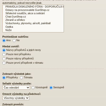
automaticky, pokud nezvolíte jinak.
Prohledávat subfóra:
Ano
Ne
Hledat uvnitř:
Názvy příspěvků a jejich texty
Pouze text příspěvku
Pouze názvy příspěvků
Pouze první příspěvek v tématu
Zobrazit výsledek jako:
Příspěvky
Témata
Seřadit výsledky podle:
Vzestupně
Sestupně
Omezit výsledky na předchozí:
Zobrazit prvních: