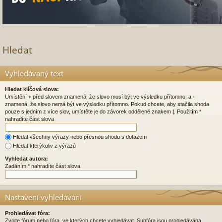
Hledat
Vyhledávaný text
Hledat klíčová slova:
Umístění
+
před slovem znamená, že slovo musí být ve výsledku přítomno, a
-
znamená, že slovo nemá být ve výsledku přítomno. Pokud chcete, aby stačila shoda
pouze s jedním z více slov, umístěte je do závorek oddělené znakem
|
. Použitím *
nahradíte část slova
Hledat všechny výrazy nebo přesnou shodu s dotazem
Hledat kterýkoliv z výrazů
Vyhledat autora:
Zadáním * nahradíte část slova
Nastavení vyhledávání
Prohledávat fóra:
Zvolte fórum nebo fóra, ve kterých chcete vyhledávat. Subfóra jsou prohledávána