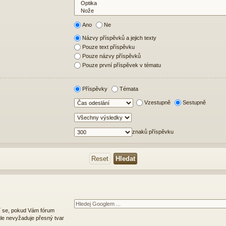
Ano
Ne
Názvy příspěvků a jejich texty
Pouze text příspěvku
Pouze názvy příspěvků
Pouze první příspěvek v tématu
Příspěvky
Témata
Vzestupně
Sestupně
znaků příspěvku
í se, pokud Vám fórum
le nevyžaduje přesný tvar