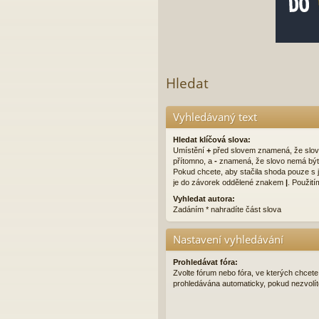
Hledat
Vyhledávaný text
Hledat klíčová slova:
Umístění
+
před slovem znamená, že slov
přítomno, a
-
znamená, že slovo nemá být 
Pokud chcete, aby stačila shoda pouze s j
je do závorek oddělené znakem
|
. Použití
Vyhledat autora:
Zadáním * nahradíte část slova
Nastavení vyhledávání
Prohledávat fóra:
Zvolte fórum nebo fóra, ve kterých chcete
prohledávána automaticky, pokud nezvolíte