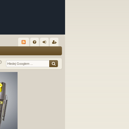
R
FA
řih
eg
Q
lá
ist
sit
ro
se
va
t