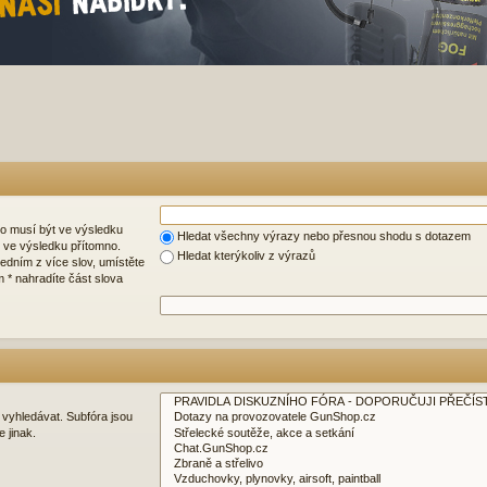
o musí být ve výsledku
Hledat všechny výrazy nebo přesnou shodu s dotazem
ve výsledku přítomno.
Hledat kterýkoliv z výrazů
edním z více slov, umístěte
m * nahradíte část slova
 vyhledávat. Subfóra jsou
 jinak.