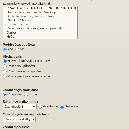
automaticky, pokud nezvolíte jinak.
Prohledávat subfóra:
Ano
Ne
Hledat uvnitř:
Názvy příspěvků a jejich texty
Pouze text příspěvku
Pouze názvy příspěvků
Pouze první příspěvek v tématu
Zobrazit výsledek jako:
Příspěvky
Témata
Seřadit výsledky podle:
Vzestupně
Sestupně
Omezit výsledky na předchozí:
Zobrazit prvních: