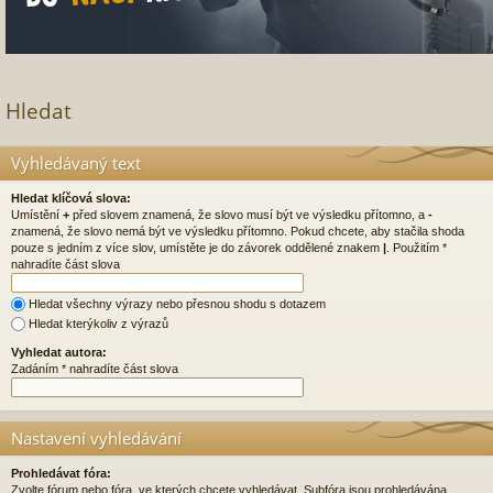
Hledat
Vyhledávaný text
Hledat klíčová slova:
Umístění
+
před slovem znamená, že slovo musí být ve výsledku přítomno, a
-
znamená, že slovo nemá být ve výsledku přítomno. Pokud chcete, aby stačila shoda
pouze s jedním z více slov, umístěte je do závorek oddělené znakem
|
. Použitím *
nahradíte část slova
Hledat všechny výrazy nebo přesnou shodu s dotazem
Hledat kterýkoliv z výrazů
Vyhledat autora:
Zadáním * nahradíte část slova
Nastavení vyhledávání
Prohledávat fóra:
Zvolte fórum nebo fóra, ve kterých chcete vyhledávat. Subfóra jsou prohledávána