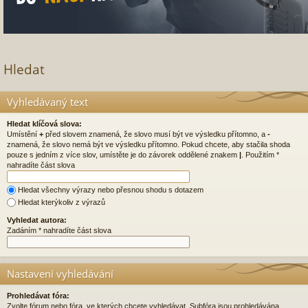
Hledat
Vyhledávaný text
Hledat klíčová slova:
Umístění
+
před slovem znamená, že slovo musí být ve výsledku přítomno, a
-
znamená, že slovo nemá být ve výsledku přítomno. Pokud chcete, aby stačila shoda
pouze s jedním z více slov, umístěte je do závorek oddělené znakem
|
. Použitím *
nahradíte část slova
Hledat všechny výrazy nebo přesnou shodu s dotazem
Hledat kterýkoliv z výrazů
Vyhledat autora:
Zadáním * nahradíte část slova
Nastavení vyhledávání
Prohledávat fóra:
Zvolte fórum nebo fóra, ve kterých chcete vyhledávat. Subfóra jsou prohledávána