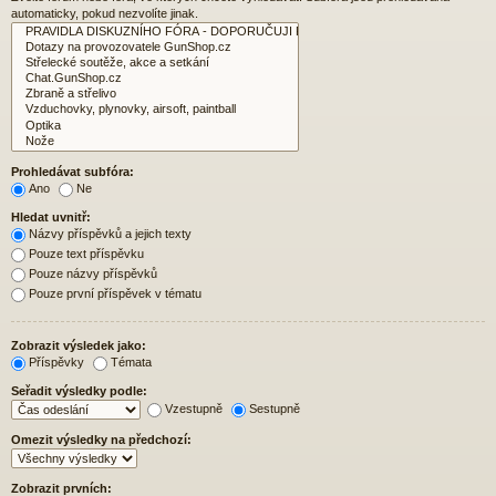
automaticky, pokud nezvolíte jinak.
Prohledávat subfóra:
Ano
Ne
Hledat uvnitř:
Názvy příspěvků a jejich texty
Pouze text příspěvku
Pouze názvy příspěvků
Pouze první příspěvek v tématu
Zobrazit výsledek jako:
Příspěvky
Témata
Seřadit výsledky podle:
Vzestupně
Sestupně
Omezit výsledky na předchozí:
Zobrazit prvních: