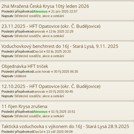
2há Mražená Česká Krysa 10tý leden 2026
Poslední příspěvekod
Alexxxus
«
21 pro 2025 22:57
Napsalv
Střelecké soutěže, akce a setkání
23.11.2025 - HFT Opatovice (okr. Č. Budějovice)
Poslední příspěvekod
ranovak
«
13 lis 2025 22:29
Napsalv
Střelecké soutěže, akce a setkání
Vzduchovkový benchtrest do 16J - Stará Lysá, 9.11. 2025
Poslední příspěvekod
Dav1d
«
02 lis 2025 20:20
Napsalv
Střelecké soutěže, akce a setkání
Objednávka HFT triček
Poslední příspěvekod
Lucie.horak
«
30 říj 2025 06:35
Napsalv
Události
12.10.2025 - HFT Opatovice (okr. Č. Budějovice)
Poslední příspěvekod
ranovak
«
03 říj 2025 00:45
Napsalv
Střelecké soutěže, akce a setkání
11 řijen Krysa zrušena
Poslední příspěvekod
Alexxxus
«
01 říj 2025 10:51
Napsalv
Střelecké soutěže, akce a setkání
Taktická vzduchovka s výkonem do 16J - Stará Lysá 28.9.2025
Poslední příspěvekod
Dav1d
«
13 zář 2025 09:08