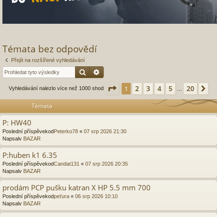
Témata bez odpovědí
Přejít na rozšířené vyhledávání
Hledat
Pokročilé hledání
Stránka
1
z
20
2
3
4
5
20
1
Da
Vyhledávání nalezlo více než 1000 shod
…
Témata
P: HW40
Poslední příspěvekod
Peterko78
«
07 srp 2026 21:30
Napsalv
BAZAR
P:huben k1 6.35
Poslední příspěvekod
Candat131
«
07 srp 2026 20:35
Napsalv
BAZAR
prodám PCP pušku katran X HP 5.5 mm 700
Poslední příspěvekod
peťura
«
06 srp 2026 10:10
Napsalv
BAZAR