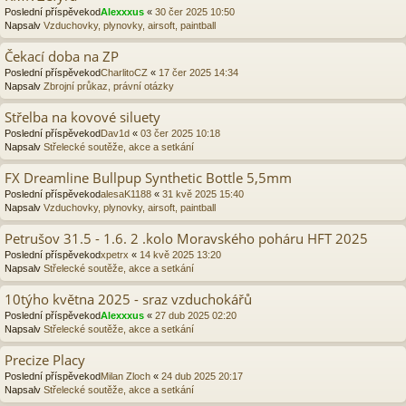
Poslední příspěvekod
Alexxxus
«
30 čer 2025 10:50
Napsalv
Vzduchovky, plynovky, airsoft, paintball
Čekací doba na ZP
Poslední příspěvekod
CharlitoCZ
«
17 čer 2025 14:34
Napsalv
Zbrojní průkaz, právní otázky
Střelba na kovové siluety
Poslední příspěvekod
Dav1d
«
03 čer 2025 10:18
Napsalv
Střelecké soutěže, akce a setkání
FX Dreamline Bullpup Synthetic Bottle 5,5mm
Poslední příspěvekod
alesaK1188
«
31 kvě 2025 15:40
Napsalv
Vzduchovky, plynovky, airsoft, paintball
Petrušov 31.5 - 1.6. 2 .kolo Moravského poháru HFT 2025
Poslední příspěvekod
xpetrx
«
14 kvě 2025 13:20
Napsalv
Střelecké soutěže, akce a setkání
10týho května 2025 - sraz vzduchokářů
Poslední příspěvekod
Alexxxus
«
27 dub 2025 02:20
Napsalv
Střelecké soutěže, akce a setkání
Precize Placy
Poslední příspěvekod
Milan Zloch
«
24 dub 2025 20:17
Napsalv
Střelecké soutěže, akce a setkání