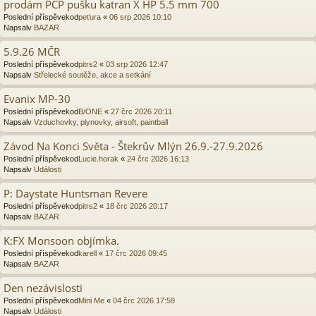
prodám PCP pušku katran X HP 5.5 mm 700
Poslední příspěvekod
peťura
«
06 srp 2026 10:10
Napsalv
BAZAR
5.9.26 MČR
Poslední příspěvekod
pitrs2
«
03 srp 2026 12:47
Napsalv
Střelecké soutěže, akce a setkání
Evanix MP-30
Poslední příspěvekod
B/ONE
«
27 črc 2026 20:11
Napsalv
Vzduchovky, plynovky, airsoft, paintball
Závod Na Konci Světa - Štekrův Mlýn 26.9.-27.9.2026
Poslední příspěvekod
Lucie.horak
«
24 črc 2026 16:13
Napsalv
Události
P: Daystate Huntsman Revere
Poslední příspěvekod
pitrs2
«
18 črc 2026 20:17
Napsalv
BAZAR
K:FX Monsoon objímka.
Poslední příspěvekod
karell
«
17 črc 2026 09:45
Napsalv
BAZAR
Den nezávislosti
Poslední příspěvekod
Mini Me
«
04 črc 2026 17:59
Napsalv
Události