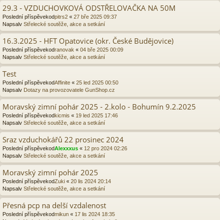
29.3 - VZDUCHOVKOVÁ ODSTŘELOVAČKA NA 50M
Poslední příspěvekod
pitrs2
«
27 bře 2025 09:37
Napsalv
Střelecké soutěže, akce a setkání
16.3.2025 - HFT Opatovice (okr. České Budějovice)
Poslední příspěvekod
ranovak
«
04 bře 2025 00:09
Napsalv
Střelecké soutěže, akce a setkání
Test
Poslední příspěvekod
Affinite
«
25 led 2025 00:50
Napsalv
Dotazy na provozovatele GunShop.cz
Moravský zimní pohár 2025 - 2.kolo - Bohumín 9.2.2025
Poslední příspěvekod
kicmis
«
19 led 2025 17:46
Napsalv
Střelecké soutěže, akce a setkání
Sraz vzduchokářů 22 prosinec 2024
Poslední příspěvekod
Alexxxus
«
12 pro 2024 02:26
Napsalv
Střelecké soutěže, akce a setkání
Moravský zimní pohár 2025
Poslední příspěvekod
Zuki
«
20 lis 2024 20:14
Napsalv
Střelecké soutěže, akce a setkání
Přesná pcp na delší vzdalenost
Poslední příspěvekod
mikun
«
17 lis 2024 18:35