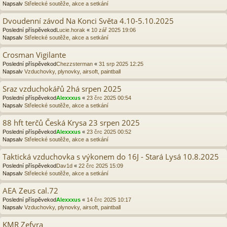
Napsalv
Střelecké soutěže, akce a setkání
Dvoudenní závod Na Konci Světa 4.10-5.10.2025
Poslední příspěvekod
Lucie.horak
«
10 zář 2025 19:06
Napsalv
Střelecké soutěže, akce a setkání
Crosman Vigilante
Poslední příspěvekod
Chezzsterman
«
31 srp 2025 12:25
Napsalv
Vzduchovky, plynovky, airsoft, paintball
Sraz vzduchokářů 2há srpen 2025
Poslední příspěvekod
Alexxxus
«
23 črc 2025 00:54
Napsalv
Střelecké soutěže, akce a setkání
88 hft terčů Česká Krysa 23 srpen 2025
Poslední příspěvekod
Alexxxus
«
23 črc 2025 00:52
Napsalv
Střelecké soutěže, akce a setkání
Taktická vzduchovka s výkonem do 16J - Stará Lysá 10.8.2025
Poslední příspěvekod
Dav1d
«
22 črc 2025 15:09
Napsalv
Střelecké soutěže, akce a setkání
AEA Zeus cal.72
Poslední příspěvekod
Alexxxus
«
14 črc 2025 10:17
Napsalv
Vzduchovky, plynovky, airsoft, paintball
KMR Zefyra