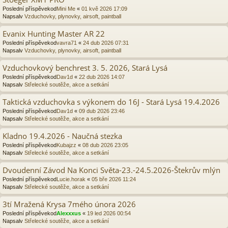
Poslední příspěvekod
Mini Me
«
01 kvě 2026 17:09
Napsalv
Vzduchovky, plynovky, airsoft, paintball
Evanix Hunting Master AR 22
Poslední příspěvekod
vavra71
«
24 dub 2026 07:31
Napsalv
Vzduchovky, plynovky, airsoft, paintball
Vzduchovkový benchrest 3. 5. 2026, Stará Lysá
Poslední příspěvekod
Dav1d
«
22 dub 2026 14:07
Napsalv
Střelecké soutěže, akce a setkání
Taktická vzduchovka s výkonem do 16J - Stará Lysá 19.4.2026
Poslední příspěvekod
Dav1d
«
09 dub 2026 23:46
Napsalv
Střelecké soutěže, akce a setkání
Kladno 19.4.2026 - Naučná stezka
Poslední příspěvekod
Kubajzz
«
08 dub 2026 23:05
Napsalv
Střelecké soutěže, akce a setkání
Dvoudenní Závod Na Konci Světa-23.-24.5.2026-Štekrův mlýn
Poslední příspěvekod
Lucie.horak
«
05 bře 2026 11:24
Napsalv
Střelecké soutěže, akce a setkání
3tí Mražená Krysa 7mého února 2026
Poslední příspěvekod
Alexxxus
«
19 led 2026 00:54
Napsalv
Střelecké soutěže, akce a setkání