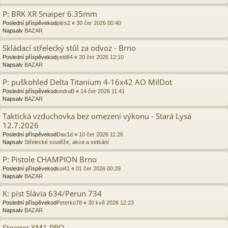
P: BRK XR Snaiper 6.35mm
Poslední příspěvekod
pitrs2
«
30 čer 2026 00:40
Napsalv
BAZAR
Skládací střelecký stůl za odvoz - Brno
Poslední příspěvekod
yetti84
«
20 čer 2026 12:10
Napsalv
BAZAR
P: puškohled Delta Titanium 4-16x42 AO MilDot
Poslední příspěvekod
ondraB
«
14 čer 2026 11:41
Napsalv
BAZAR
Taktická vzduchovka bez omezení výkonu - Stará Lysá
12.7.2026
Poslední příspěvekod
Dav1d
«
10 čer 2026 11:26
Napsalv
Střelecké soutěže, akce a setkání
P: Pistole CHAMPION Brno
Poslední příspěvekod
koi41
«
01 čer 2026 00:29
Napsalv
BAZAR
K: píst Slávia 634/Perun 734
Poslední příspěvekod
Peterko78
«
30 kvě 2026 12:23
Napsalv
BAZAR
Stoeger XM1 PRO