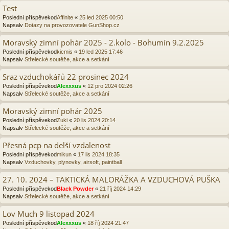
Test
Poslední příspěvekod
Affinite
«
25 led 2025 00:50
Napsalv
Dotazy na provozovatele GunShop.cz
Moravský zimní pohár 2025 - 2.kolo - Bohumín 9.2.2025
Poslední příspěvekod
kicmis
«
19 led 2025 17:46
Napsalv
Střelecké soutěže, akce a setkání
Sraz vzduchokářů 22 prosinec 2024
Poslední příspěvekod
Alexxxus
«
12 pro 2024 02:26
Napsalv
Střelecké soutěže, akce a setkání
Moravský zimní pohár 2025
Poslední příspěvekod
Zuki
«
20 lis 2024 20:14
Napsalv
Střelecké soutěže, akce a setkání
Přesná pcp na delší vzdalenost
Poslední příspěvekod
mikun
«
17 lis 2024 18:35
Napsalv
Vzduchovky, plynovky, airsoft, paintball
27. 10. 2024 – TAKTICKÁ MALORÁŽKA A VZDUCHOVÁ PUŠKA
Poslední příspěvekod
Black Powder
«
21 říj 2024 14:29
Napsalv
Střelecké soutěže, akce a setkání
Lov Much 9 listopad 2024
Poslední příspěvekod
Alexxxus
«
18 říj 2024 21:47