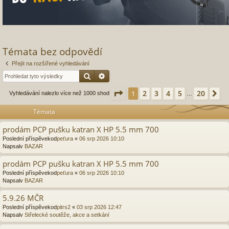
Témata bez odpovědí
Přejít na rozšířené vyhledávání
Hledat
Pokročilé hledání
Stránka
1
z
20
2
3
4
5
20
1
Da
Vyhledávání nalezlo více než 1000 shod
…
Témata
prodám PCP pušku katran X HP 5.5 mm 700
Poslední příspěvekod
peťura
«
06 srp 2026 10:10
Napsalv
BAZAR
prodám PCP pušku katran X HP 5.5 mm 700
Poslední příspěvekod
peťura
«
06 srp 2026 10:10
Napsalv
BAZAR
5.9.26 MČR
Poslední příspěvekod
pitrs2
«
03 srp 2026 12:47
Napsalv
Střelecké soutěže, akce a setkání