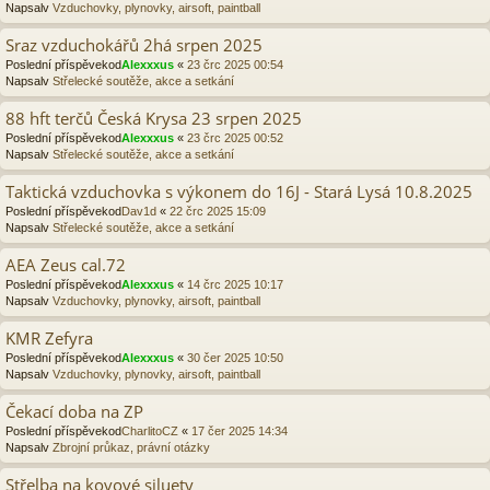
Napsalv
Vzduchovky, plynovky, airsoft, paintball
Sraz vzduchokářů 2há srpen 2025
Poslední příspěvekod
Alexxxus
«
23 črc 2025 00:54
Napsalv
Střelecké soutěže, akce a setkání
88 hft terčů Česká Krysa 23 srpen 2025
Poslední příspěvekod
Alexxxus
«
23 črc 2025 00:52
Napsalv
Střelecké soutěže, akce a setkání
Taktická vzduchovka s výkonem do 16J - Stará Lysá 10.8.2025
Poslední příspěvekod
Dav1d
«
22 črc 2025 15:09
Napsalv
Střelecké soutěže, akce a setkání
AEA Zeus cal.72
Poslední příspěvekod
Alexxxus
«
14 črc 2025 10:17
Napsalv
Vzduchovky, plynovky, airsoft, paintball
KMR Zefyra
Poslední příspěvekod
Alexxxus
«
30 čer 2025 10:50
Napsalv
Vzduchovky, plynovky, airsoft, paintball
Čekací doba na ZP
Poslední příspěvekod
CharlitoCZ
«
17 čer 2025 14:34
Napsalv
Zbrojní průkaz, právní otázky
Střelba na kovové siluety