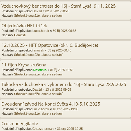
Vzduchovkový benchtrest do 16J - Stará Lysá, 9.11. 2025
Poslední příspěvekod
Dav1d
«
02 lis 2025 20:20
Napsalv
Střelecké soutěže, akce a setkání
Objednávka HFT triček
Poslední příspěvekod
Lucie.horak
«
30 říj 2025 06:35
Napsalv
Události
12.10.2025 - HFT Opatovice (okr. Č. Budějovice)
Poslední příspěvekod
ranovak
«
03 říj 2025 00:45
Napsalv
Střelecké soutěže, akce a setkání
11 řijen Krysa zrušena
Poslední příspěvekod
Alexxxus
«
01 říj 2025 10:51
Napsalv
Střelecké soutěže, akce a setkání
Taktická vzduchovka s výkonem do 16J - Stará Lysá 28.9.2025
Poslední příspěvekod
Dav1d
«
13 zář 2025 09:08
Napsalv
Střelecké soutěže, akce a setkání
Dvoudenní závod Na Konci Světa 4.10-5.10.2025
Poslední příspěvekod
Lucie.horak
«
10 zář 2025 19:06
Napsalv
Střelecké soutěže, akce a setkání
Crosman Vigilante
Poslední příspěvekod
Chezzsterman
«
31 srp 2025 12:25