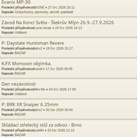
Evanix MP-30
Poslední příspěvekod
B/ONE
«
27 črc 2026 20:11
Napsalv
Vzduchovky, plynovky, airsoft, paintball
Závod Na Konci Světa - Štekrův Mlýn 26.9.-27.9.2026
Poslední příspěvekod
Lucie.horak
«
24 črc 2026 16:13
Napsalv
Události
P: Daystate Huntsman Revere
Poslední příspěvekod
pitrs2
«
18 črc 2026 20:17
Napsalv
BAZAR
K:FX Monsoon objímka.
Poslední příspěvekod
karell
«
17 črc 2026 09:45
Napsalv
BAZAR
Den nezávislosti
Poslední příspěvekod
Mini Me
«
04 črc 2026 17:59
Napsalv
Události
P: BRK XR Snaiper 6.35mm
Poslední příspěvekod
pitrs2
«
30 čer 2026 00:40
Napsalv
BAZAR
Skládací střelecký stůl za odvoz - Brno
Poslední příspěvekod
yetti84
«
20 čer 2026 12:10
Napsalv
BAZAR