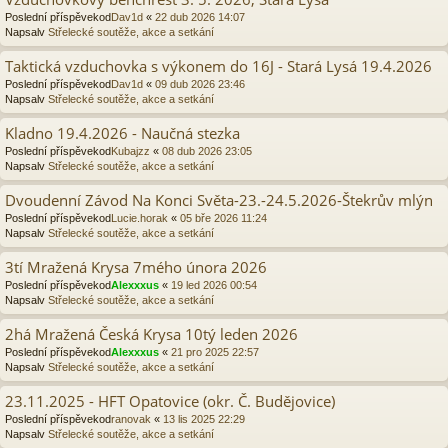
Poslední příspěvekod
Dav1d
«
22 dub 2026 14:07
Napsalv
Střelecké soutěže, akce a setkání
Taktická vzduchovka s výkonem do 16J - Stará Lysá 19.4.2026
Poslední příspěvekod
Dav1d
«
09 dub 2026 23:46
Napsalv
Střelecké soutěže, akce a setkání
Kladno 19.4.2026 - Naučná stezka
Poslední příspěvekod
Kubajzz
«
08 dub 2026 23:05
Napsalv
Střelecké soutěže, akce a setkání
Dvoudenní Závod Na Konci Světa-23.-24.5.2026-Štekrův mlýn
Poslední příspěvekod
Lucie.horak
«
05 bře 2026 11:24
Napsalv
Střelecké soutěže, akce a setkání
3tí Mražená Krysa 7mého února 2026
Poslední příspěvekod
Alexxxus
«
19 led 2026 00:54
Napsalv
Střelecké soutěže, akce a setkání
2há Mražená Česká Krysa 10tý leden 2026
Poslední příspěvekod
Alexxxus
«
21 pro 2025 22:57
Napsalv
Střelecké soutěže, akce a setkání
23.11.2025 - HFT Opatovice (okr. Č. Budějovice)
Poslední příspěvekod
ranovak
«
13 lis 2025 22:29
Napsalv
Střelecké soutěže, akce a setkání