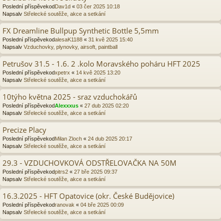
Poslední příspěvekod
Dav1d
«
03 čer 2025 10:18
Napsalv
Střelecké soutěže, akce a setkání
FX Dreamline Bullpup Synthetic Bottle 5,5mm
Poslední příspěvekod
alesaK1188
«
31 kvě 2025 15:40
Napsalv
Vzduchovky, plynovky, airsoft, paintball
Petrušov 31.5 - 1.6. 2 .kolo Moravského poháru HFT 2025
Poslední příspěvekod
xpetrx
«
14 kvě 2025 13:20
Napsalv
Střelecké soutěže, akce a setkání
10týho května 2025 - sraz vzduchokářů
Poslední příspěvekod
Alexxxus
«
27 dub 2025 02:20
Napsalv
Střelecké soutěže, akce a setkání
Precize Placy
Poslední příspěvekod
Milan Zloch
«
24 dub 2025 20:17
Napsalv
Střelecké soutěže, akce a setkání
29.3 - VZDUCHOVKOVÁ ODSTŘELOVAČKA NA 50M
Poslední příspěvekod
pitrs2
«
27 bře 2025 09:37
Napsalv
Střelecké soutěže, akce a setkání
16.3.2025 - HFT Opatovice (okr. České Budějovice)
Poslední příspěvekod
ranovak
«
04 bře 2025 00:09
Napsalv
Střelecké soutěže, akce a setkání