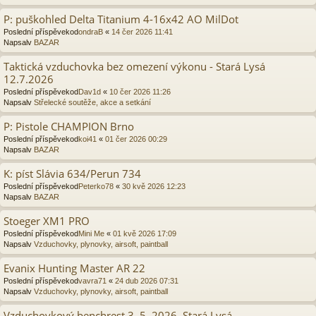
P: puškohled Delta Titanium 4-16x42 AO MilDot
Poslední příspěvekod
ondraB
«
14 čer 2026 11:41
Napsalv
BAZAR
Taktická vzduchovka bez omezení výkonu - Stará Lysá
12.7.2026
Poslední příspěvekod
Dav1d
«
10 čer 2026 11:26
Napsalv
Střelecké soutěže, akce a setkání
P: Pistole CHAMPION Brno
Poslední příspěvekod
koi41
«
01 čer 2026 00:29
Napsalv
BAZAR
K: píst Slávia 634/Perun 734
Poslední příspěvekod
Peterko78
«
30 kvě 2026 12:23
Napsalv
BAZAR
Stoeger XM1 PRO
Poslední příspěvekod
Mini Me
«
01 kvě 2026 17:09
Napsalv
Vzduchovky, plynovky, airsoft, paintball
Evanix Hunting Master AR 22
Poslední příspěvekod
vavra71
«
24 dub 2026 07:31
Napsalv
Vzduchovky, plynovky, airsoft, paintball
Vzduchovkový benchrest 3. 5. 2026, Stará Lysá