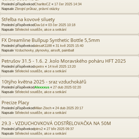
Poslední příspěvekod
CharlitoCZ
«
17 čer 2025 14:34
Napsalv
Zbrojní průkaz, právní otázky
Střelba na kovové siluety
Poslední příspěvekod
Dav1d
«
03 čer 2025 10:18
Napsalv
Střelecké soutěže, akce a setkání
FX Dreamline Bullpup Synthetic Bottle 5,5mm
Poslední příspěvekod
alesaK1188
«
31 kvě 2025 15:40
Napsalv
Vzduchovky, plynovky, airsoft, paintball
Petrušov 31.5 - 1.6. 2 .kolo Moravského poháru HFT 2025
Poslední příspěvekod
xpetrx
«
14 kvě 2025 13:20
Napsalv
Střelecké soutěže, akce a setkání
10týho května 2025 - sraz vzduchokářů
Poslední příspěvekod
Alexxxus
«
27 dub 2025 02:20
Napsalv
Střelecké soutěže, akce a setkání
Precize Placy
Poslední příspěvekod
Milan Zloch
«
24 dub 2025 20:17
Napsalv
Střelecké soutěže, akce a setkání
29.3 - VZDUCHOVKOVÁ ODSTŘELOVAČKA NA 50M
Poslední příspěvekod
pitrs2
«
27 bře 2025 09:37
Napsalv
Střelecké soutěže, akce a setkání