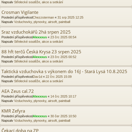
Napsalv
Střelecké soutěže, akce a setkání
Crosman Vigilante
Poslední příspěvekod
Chezzsterman
«
31 srp 2025 12:25
Napsalv
Vzduchovky, plynovky, airsoft, paintball
Sraz vzduchokářů 2há srpen 2025
Poslední příspěvekod
Alexxxus
«
23 črc 2025 00:54
Napsalv
Střelecké soutěže, akce a setkání
88 hft terčů Česká Krysa 23 srpen 2025
Poslední příspěvekod
Alexxxus
«
23 črc 2025 00:52
Napsalv
Střelecké soutěže, akce a setkání
Taktická vzduchovka s výkonem do 16J - Stará Lysá 10.8.2025
Poslední příspěvekod
Dav1d
«
22 črc 2025 15:09
Napsalv
Střelecké soutěže, akce a setkání
AEA Zeus cal.72
Poslední příspěvekod
Alexxxus
«
14 črc 2025 10:17
Napsalv
Vzduchovky, plynovky, airsoft, paintball
KMR Zefyra
Poslední příspěvekod
Alexxxus
«
30 čer 2025 10:50
Napsalv
Vzduchovky, plynovky, airsoft, paintball
Čekací doba na ZP