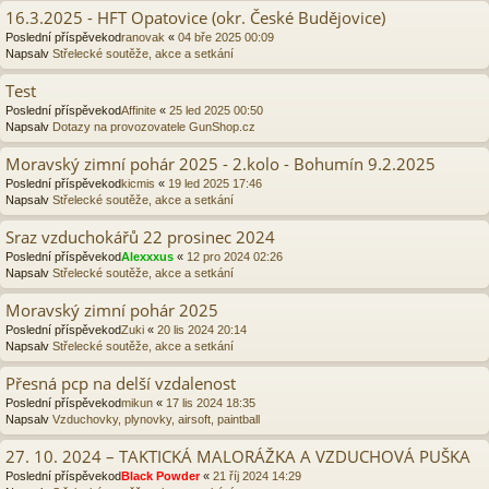
16.3.2025 - HFT Opatovice (okr. České Budějovice)
Poslední příspěvekod
ranovak
«
04 bře 2025 00:09
Napsalv
Střelecké soutěže, akce a setkání
Test
Poslední příspěvekod
Affinite
«
25 led 2025 00:50
Napsalv
Dotazy na provozovatele GunShop.cz
Moravský zimní pohár 2025 - 2.kolo - Bohumín 9.2.2025
Poslední příspěvekod
kicmis
«
19 led 2025 17:46
Napsalv
Střelecké soutěže, akce a setkání
Sraz vzduchokářů 22 prosinec 2024
Poslední příspěvekod
Alexxxus
«
12 pro 2024 02:26
Napsalv
Střelecké soutěže, akce a setkání
Moravský zimní pohár 2025
Poslední příspěvekod
Zuki
«
20 lis 2024 20:14
Napsalv
Střelecké soutěže, akce a setkání
Přesná pcp na delší vzdalenost
Poslední příspěvekod
mikun
«
17 lis 2024 18:35
Napsalv
Vzduchovky, plynovky, airsoft, paintball
27. 10. 2024 – TAKTICKÁ MALORÁŽKA A VZDUCHOVÁ PUŠKA
Poslední příspěvekod
Black Powder
«
21 říj 2024 14:29