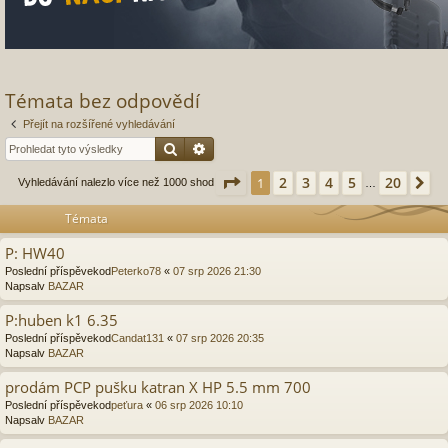
Témata bez odpovědí
Přejít na rozšířené vyhledávání
Hledat
Pokročilé hledání
Stránka
1
z
20
2
3
4
5
20
1
Da
Vyhledávání nalezlo více než 1000 shod
…
Témata
P: HW40
Poslední příspěvekod
Peterko78
«
07 srp 2026 21:30
Napsalv
BAZAR
P:huben k1 6.35
Poslední příspěvekod
Candat131
«
07 srp 2026 20:35
Napsalv
BAZAR
prodám PCP pušku katran X HP 5.5 mm 700
Poslední příspěvekod
peťura
«
06 srp 2026 10:10
Napsalv
BAZAR