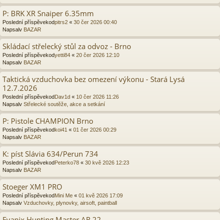
P: BRK XR Snaiper 6.35mm
Poslední příspěvekod
pitrs2
«
30 čer 2026 00:40
Napsalv
BAZAR
Skládací střelecký stůl za odvoz - Brno
Poslední příspěvekod
yetti84
«
20 čer 2026 12:10
Napsalv
BAZAR
Taktická vzduchovka bez omezení výkonu - Stará Lysá
12.7.2026
Poslední příspěvekod
Dav1d
«
10 čer 2026 11:26
Napsalv
Střelecké soutěže, akce a setkání
P: Pistole CHAMPION Brno
Poslední příspěvekod
koi41
«
01 čer 2026 00:29
Napsalv
BAZAR
K: píst Slávia 634/Perun 734
Poslední příspěvekod
Peterko78
«
30 kvě 2026 12:23
Napsalv
BAZAR
Stoeger XM1 PRO
Poslední příspěvekod
Mini Me
«
01 kvě 2026 17:09
Napsalv
Vzduchovky, plynovky, airsoft, paintball
Evanix Hunting Master AR 22