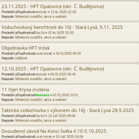
23.11.2025 - HFT Opatovice (okr. Č. Budějovice)
Poslední příspěvekod
ranovak
«
13 lis 2025 22:29
Napsalv
Střelecké soutěže, akce a setkání
Vzduchovkový benchtrest do 16J - Stará Lysá, 9.11. 2025
Poslední příspěvekod
Dav1d
«
02 lis 2025 20:20
Napsalv
Střelecké soutěže, akce a setkání
Objednávka HFT triček
Poslední příspěvekod
Lucie.horak
«
30 říj 2025 06:35
Napsalv
Události
12.10.2025 - HFT Opatovice (okr. Č. Budějovice)
Poslední příspěvekod
ranovak
«
03 říj 2025 00:45
Napsalv
Střelecké soutěže, akce a setkání
11 řijen Krysa zrušena
Poslední příspěvekod
Alexxxus
«
01 říj 2025 10:51
Napsalv
Střelecké soutěže, akce a setkání
Taktická vzduchovka s výkonem do 16J - Stará Lysá 28.9.2025
Poslední příspěvekod
Dav1d
«
13 zář 2025 09:08
Napsalv
Střelecké soutěže, akce a setkání
Dvoudenní závod Na Konci Světa 4.10-5.10.2025
Poslední příspěvekod
Lucie.horak
«
10 zář 2025 19:06