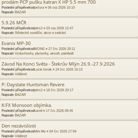
prodám PCP pušku katran X HP 5.5 mm 700
Poslední příspěvekod
peťura
«
06 srp 2026 10:10
Napsalv
BAZAR
5.9.26 MČR
Poslední příspěvekod
pitrs2
«
03 srp 2026 12:47
Napsalv
Střelecké soutěže, akce a setkání
Evanix MP-30
Poslední příspěvekod
B/ONE
«
27 črc 2026 20:11
Napsalv
Vzduchovky, plynovky, airsoft, paintball
Závod Na Konci Světa - Štekrův Mlýn 26.9.-27.9.2026
Poslední příspěvekod
Lucie.horak
«
24 črc 2026 16:13
Napsalv
Události
P: Daystate Huntsman Revere
Poslední příspěvekod
pitrs2
«
18 črc 2026 20:17
Napsalv
BAZAR
K:FX Monsoon objímka.
Poslední příspěvekod
karell
«
17 črc 2026 09:45
Napsalv
BAZAR
Den nezávislosti
Poslední příspěvekod
Mini Me
«
04 črc 2026 17:59
Napsalv
Události