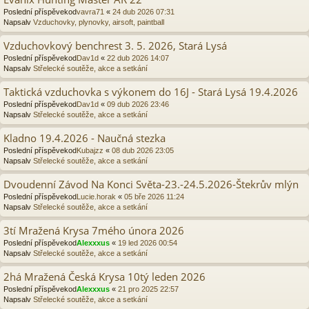
Poslední příspěvekod
vavra71
«
24 dub 2026 07:31
Napsalv
Vzduchovky, plynovky, airsoft, paintball
Vzduchovkový benchrest 3. 5. 2026, Stará Lysá
Poslední příspěvekod
Dav1d
«
22 dub 2026 14:07
Napsalv
Střelecké soutěže, akce a setkání
Taktická vzduchovka s výkonem do 16J - Stará Lysá 19.4.2026
Poslední příspěvekod
Dav1d
«
09 dub 2026 23:46
Napsalv
Střelecké soutěže, akce a setkání
Kladno 19.4.2026 - Naučná stezka
Poslední příspěvekod
Kubajzz
«
08 dub 2026 23:05
Napsalv
Střelecké soutěže, akce a setkání
Dvoudenní Závod Na Konci Světa-23.-24.5.2026-Štekrův mlýn
Poslední příspěvekod
Lucie.horak
«
05 bře 2026 11:24
Napsalv
Střelecké soutěže, akce a setkání
3tí Mražená Krysa 7mého února 2026
Poslední příspěvekod
Alexxxus
«
19 led 2026 00:54
Napsalv
Střelecké soutěže, akce a setkání
2há Mražená Česká Krysa 10tý leden 2026
Poslední příspěvekod
Alexxxus
«
21 pro 2025 22:57
Napsalv
Střelecké soutěže, akce a setkání