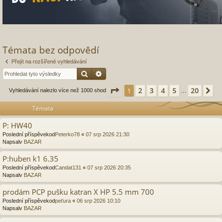
Témata bez odpovědí
Přejít na rozšířené vyhledávání
Hledat
Pokročilé hledání
Stránka
1
z
20
2
3
4
5
20
1
Da
Vyhledávání nalezlo více než 1000 shod
…
Témata
P: HW40
Poslední příspěvekod
Peterko78
«
07 srp 2026 21:30
Napsalv
BAZAR
P:huben k1 6.35
Poslední příspěvekod
Candat131
«
07 srp 2026 20:35
Napsalv
BAZAR
prodám PCP pušku katran X HP 5.5 mm 700
Poslední příspěvekod
peťura
«
06 srp 2026 10:10
Napsalv
BAZAR