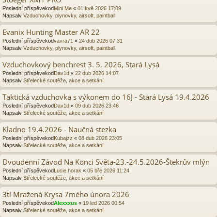
Poslední příspěvekod
Mini Me
«
01 kvě 2026 17:09
Napsalv
Vzduchovky, plynovky, airsoft, paintball
Evanix Hunting Master AR 22
Poslední příspěvekod
vavra71
«
24 dub 2026 07:31
Napsalv
Vzduchovky, plynovky, airsoft, paintball
Vzduchovkový benchrest 3. 5. 2026, Stará Lysá
Poslední příspěvekod
Dav1d
«
22 dub 2026 14:07
Napsalv
Střelecké soutěže, akce a setkání
Taktická vzduchovka s výkonem do 16J - Stará Lysá 19.4.2026
Poslední příspěvekod
Dav1d
«
09 dub 2026 23:46
Napsalv
Střelecké soutěže, akce a setkání
Kladno 19.4.2026 - Naučná stezka
Poslední příspěvekod
Kubajzz
«
08 dub 2026 23:05
Napsalv
Střelecké soutěže, akce a setkání
Dvoudenní Závod Na Konci Světa-23.-24.5.2026-Štekrův mlýn
Poslední příspěvekod
Lucie.horak
«
05 bře 2026 11:24
Napsalv
Střelecké soutěže, akce a setkání
3tí Mražená Krysa 7mého února 2026
Poslední příspěvekod
Alexxxus
«
19 led 2026 00:54
Napsalv
Střelecké soutěže, akce a setkání