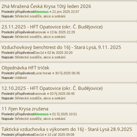
2há Mražená Česká Krysa 10tý leden 2026
Poslední příspěvekod
Alexxxus
«
21 pro 2025 22:57
Napsalv
Střelecké soutěže, akce a setkání
23.11.2025 - HFT Opatovice (okr. Č. Budějovice)
Poslední příspěvekod
ranovak
«
13 lis 2025 22:29
Napsalv
Střelecké soutěže, akce a setkání
Vzduchovkový benchtrest do 16J - Stará Lysá, 9.11. 2025
Poslední příspěvekod
Dav1d
«
02 lis 2025 20:20
Napsalv
Střelecké soutěže, akce a setkání
Objednávka HFT triček
Poslední příspěvekod
Lucie.horak
«
30 říj 2025 06:35
Napsalv
Události
12.10.2025 - HFT Opatovice (okr. Č. Budějovice)
Poslední příspěvekod
ranovak
«
03 říj 2025 00:45
Napsalv
Střelecké soutěže, akce a setkání
11 řijen Krysa zrušena
Poslední příspěvekod
Alexxxus
«
01 říj 2025 10:51
Napsalv
Střelecké soutěže, akce a setkání
Taktická vzduchovka s výkonem do 16J - Stará Lysá 28.9.2025
Poslední příspěvekod
Dav1d
«
13 zář 2025 09:08