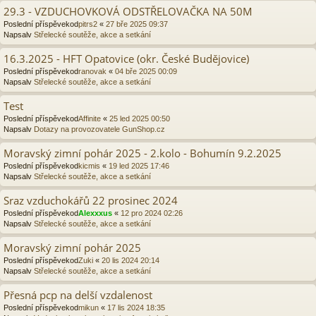
29.3 - VZDUCHOVKOVÁ ODSTŘELOVAČKA NA 50M
Poslední příspěvekod
pitrs2
«
27 bře 2025 09:37
Napsalv
Střelecké soutěže, akce a setkání
16.3.2025 - HFT Opatovice (okr. České Budějovice)
Poslední příspěvekod
ranovak
«
04 bře 2025 00:09
Napsalv
Střelecké soutěže, akce a setkání
Test
Poslední příspěvekod
Affinite
«
25 led 2025 00:50
Napsalv
Dotazy na provozovatele GunShop.cz
Moravský zimní pohár 2025 - 2.kolo - Bohumín 9.2.2025
Poslední příspěvekod
kicmis
«
19 led 2025 17:46
Napsalv
Střelecké soutěže, akce a setkání
Sraz vzduchokářů 22 prosinec 2024
Poslední příspěvekod
Alexxxus
«
12 pro 2024 02:26
Napsalv
Střelecké soutěže, akce a setkání
Moravský zimní pohár 2025
Poslední příspěvekod
Zuki
«
20 lis 2024 20:14
Napsalv
Střelecké soutěže, akce a setkání
Přesná pcp na delší vzdalenost
Poslední příspěvekod
mikun
«
17 lis 2024 18:35