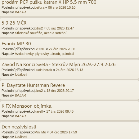
prodám PCP pušku katran X HP 5.5 mm 700
Poslední příspěvekod
peťura
«
06 srp 2026 10:10
Napsalv
BAZAR
5.9.26 MČR
Poslední příspěvekod
pitrs2
«
03 srp 2026 12:47
Napsalv
Střelecké soutěže, akce a setkání
Evanix MP-30
Poslední příspěvekod
B/ONE
«
27 črc 2026 20:11
Napsalv
Vzduchovky, plynovky, airsoft, paintball
Závod Na Konci Světa - Štekrův Mlýn 26.9.-27.9.2026
Poslední příspěvekod
Lucie.horak
«
24 črc 2026 16:13
Napsalv
Události
P: Daystate Huntsman Revere
Poslední příspěvekod
pitrs2
«
18 črc 2026 20:17
Napsalv
BAZAR
K:FX Monsoon objímka.
Poslední příspěvekod
karell
«
17 črc 2026 09:45
Napsalv
BAZAR
Den nezávislosti
Poslední příspěvekod
Mini Me
«
04 črc 2026 17:59
Napsalv
Události