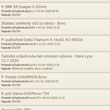
P: BRK XR Snaiper 6.35mm
Poslední příspěvekod
pitrs2
«
30 čer 2026 00:40
Napsalv
BAZAR
Skládací střelecký stůl za odvoz - Brno
Poslední příspěvekod
yetti84
«
20 čer 2026 12:10
Napsalv
BAZAR
P: puškohled Delta Titanium 4-16x42 AO MilDot
Poslední příspěvekod
ondraB
«
14 čer 2026 11:41
Napsalv
BAZAR
Taktická vzduchovka bez omezení výkonu - Stará Lysá
12.7.2026
Poslední příspěvekod
Dav1d
«
10 čer 2026 11:26
Napsalv
Střelecké soutěže, akce a setkání
P: Pistole CHAMPION Brno
Poslední příspěvekod
koi41
«
01 čer 2026 00:29
Napsalv
BAZAR
K: píst Slávia 634/Perun 734
Poslední příspěvekod
Peterko78
«
30 kvě 2026 12:23
Napsalv
BAZAR
Stoeger XM1 PRO