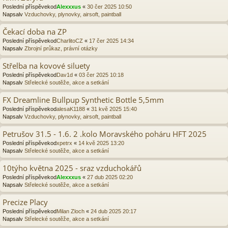
Poslední příspěvekod
Alexxxus
«
30 čer 2025 10:50
Napsalv
Vzduchovky, plynovky, airsoft, paintball
Čekací doba na ZP
Poslední příspěvekod
CharlitoCZ
«
17 čer 2025 14:34
Napsalv
Zbrojní průkaz, právní otázky
Střelba na kovové siluety
Poslední příspěvekod
Dav1d
«
03 čer 2025 10:18
Napsalv
Střelecké soutěže, akce a setkání
FX Dreamline Bullpup Synthetic Bottle 5,5mm
Poslední příspěvekod
alesaK1188
«
31 kvě 2025 15:40
Napsalv
Vzduchovky, plynovky, airsoft, paintball
Petrušov 31.5 - 1.6. 2 .kolo Moravského poháru HFT 2025
Poslední příspěvekod
xpetrx
«
14 kvě 2025 13:20
Napsalv
Střelecké soutěže, akce a setkání
10týho května 2025 - sraz vzduchokářů
Poslední příspěvekod
Alexxxus
«
27 dub 2025 02:20
Napsalv
Střelecké soutěže, akce a setkání
Precize Placy
Poslední příspěvekod
Milan Zloch
«
24 dub 2025 20:17
Napsalv
Střelecké soutěže, akce a setkání