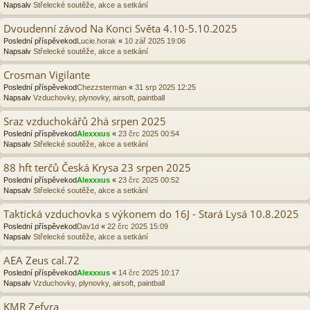
Napsalv
Střelecké soutěže, akce a setkání
Dvoudenní závod Na Konci Světa 4.10-5.10.2025
Poslední příspěvekod
Lucie.horak
«
10 zář 2025 19:06
Napsalv
Střelecké soutěže, akce a setkání
Crosman Vigilante
Poslední příspěvekod
Chezzsterman
«
31 srp 2025 12:25
Napsalv
Vzduchovky, plynovky, airsoft, paintball
Sraz vzduchokářů 2há srpen 2025
Poslední příspěvekod
Alexxxus
«
23 črc 2025 00:54
Napsalv
Střelecké soutěže, akce a setkání
88 hft terčů Česká Krysa 23 srpen 2025
Poslední příspěvekod
Alexxxus
«
23 črc 2025 00:52
Napsalv
Střelecké soutěže, akce a setkání
Taktická vzduchovka s výkonem do 16J - Stará Lysá 10.8.2025
Poslední příspěvekod
Dav1d
«
22 črc 2025 15:09
Napsalv
Střelecké soutěže, akce a setkání
AEA Zeus cal.72
Poslední příspěvekod
Alexxxus
«
14 črc 2025 10:17
Napsalv
Vzduchovky, plynovky, airsoft, paintball
KMR Zefyra