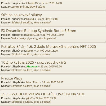
Poslední příspěvekod
CharlitoCZ
«
17 čer 2025 14:34
Napsalv
Zbrojní průkaz, právní otázky
Střelba na kovové siluety
Poslední příspěvekod
Dav1d
«
03 čer 2025 10:18
Napsalv
Střelecké soutěže, akce a setkání
FX Dreamline Bullpup Synthetic Bottle 5,5mm
Poslední příspěvekod
alesaK1188
«
31 kvě 2025 15:40
Napsalv
Vzduchovky, plynovky, airsoft, paintball
Petrušov 31.5 - 1.6. 2 .kolo Moravského poháru HFT 2025
Poslední příspěvekod
xpetrx
«
14 kvě 2025 13:20
Napsalv
Střelecké soutěže, akce a setkání
10týho května 2025 - sraz vzduchokářů
Poslední příspěvekod
Alexxxus
«
27 dub 2025 02:20
Napsalv
Střelecké soutěže, akce a setkání
Precize Placy
Poslední příspěvekod
Milan Zloch
«
24 dub 2025 20:17
Napsalv
Střelecké soutěže, akce a setkání
29.3 - VZDUCHOVKOVÁ ODSTŘELOVAČKA NA 50M
Poslední příspěvekod
pitrs2
«
27 bře 2025 09:37
Napsalv
Střelecké soutěže, akce a setkání