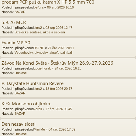
prodám PCP pušku katran X HP 5.5 mm 700
Poslední příspěvekod
peťura
«
06 srp 2026 10:10
Napsalv
BAZAR
5.9.26 MČR
Poslední příspěvekod
pitrs2
«
03 srp 2026 12:47
Napsalv
Střelecké soutěže, akce a setkání
Evanix MP-30
Poslední příspěvekod
B/ONE
«
27 črc 2026 20:11
Napsalv
Vzduchovky, plynovky, airsoft, paintball
Závod Na Konci Světa - Štekrův Mlýn 26.9.-27.9.2026
Poslední příspěvekod
Lucie.horak
«
24 črc 2026 16:13
Napsalv
Události
P: Daystate Huntsman Revere
Poslední příspěvekod
pitrs2
«
18 črc 2026 20:17
Napsalv
BAZAR
K:FX Monsoon objímka.
Poslední příspěvekod
karell
«
17 črc 2026 09:45
Napsalv
BAZAR
Den nezávislosti
Poslední příspěvekod
Mini Me
«
04 črc 2026 17:59
Napsalv
Události