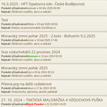
16.3.2025 - HFT Opatovice (okr. České Budějovice)
Poslední příspěvekod
ranovak
«
04 bře 2025 00:09
Napsalv
Střelecké soutěže, akce a setkání
Test
Poslední příspěvekod
Affinite
«
25 led 2025 00:50
Napsalv
Dotazy na provozovatele GunShop.cz
Moravský zimní pohár 2025 - 2.kolo - Bohumín 9.2.2025
Poslední příspěvekod
kicmis
«
19 led 2025 17:46
Napsalv
Střelecké soutěže, akce a setkání
Sraz vzduchokářů 22 prosinec 2024
Poslední příspěvekod
Alexxxus
«
12 pro 2024 02:26
Napsalv
Střelecké soutěže, akce a setkání
Moravský zimní pohár 2025
Poslední příspěvekod
Zuki
«
20 lis 2024 20:14
Napsalv
Střelecké soutěže, akce a setkání
Přesná pcp na delší vzdalenost
Poslední příspěvekod
mikun
«
17 lis 2024 18:35
Napsalv
Vzduchovky, plynovky, airsoft, paintball
27. 10. 2024 – TAKTICKÁ MALORÁŽKA A VZDUCHOVÁ PUŠKA
Poslední příspěvekod
Black Powder
«
21 říj 2024 14:29