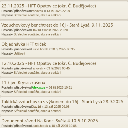
23.11.2025 - HFT Opatovice (okr. Č. Budějovice)
Poslední příspěvekod
ranovak
«
13 lis 2025 22:29
Napsalv
Střelecké soutěže, akce a setkání
Vzduchovkový benchtrest do 16J - Stará Lysá, 9.11. 2025
Poslední příspěvekod
Dav1d
«
02 lis 2025 20:20
Napsalv
Střelecké soutěže, akce a setkání
Objednávka HFT triček
Poslední příspěvekod
Lucie.horak
«
30 říj 2025 06:35
Napsalv
Události
12.10.2025 - HFT Opatovice (okr. Č. Budějovice)
Poslední příspěvekod
ranovak
«
03 říj 2025 00:45
Napsalv
Střelecké soutěže, akce a setkání
11 řijen Krysa zrušena
Poslední příspěvekod
Alexxxus
«
01 říj 2025 10:51
Napsalv
Střelecké soutěže, akce a setkání
Taktická vzduchovka s výkonem do 16J - Stará Lysá 28.9.2025
Poslední příspěvekod
Dav1d
«
13 zář 2025 09:08
Napsalv
Střelecké soutěže, akce a setkání
Dvoudenní závod Na Konci Světa 4.10-5.10.2025
Poslední příspěvekod
Lucie.horak
«
10 zář 2025 19:06