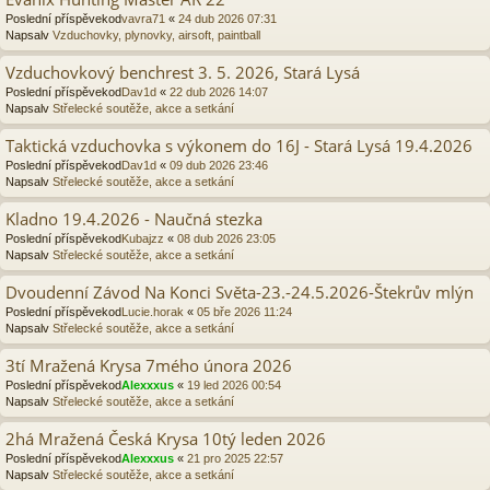
Poslední příspěvekod
vavra71
«
24 dub 2026 07:31
Napsalv
Vzduchovky, plynovky, airsoft, paintball
Vzduchovkový benchrest 3. 5. 2026, Stará Lysá
Poslední příspěvekod
Dav1d
«
22 dub 2026 14:07
Napsalv
Střelecké soutěže, akce a setkání
Taktická vzduchovka s výkonem do 16J - Stará Lysá 19.4.2026
Poslední příspěvekod
Dav1d
«
09 dub 2026 23:46
Napsalv
Střelecké soutěže, akce a setkání
Kladno 19.4.2026 - Naučná stezka
Poslední příspěvekod
Kubajzz
«
08 dub 2026 23:05
Napsalv
Střelecké soutěže, akce a setkání
Dvoudenní Závod Na Konci Světa-23.-24.5.2026-Štekrův mlýn
Poslední příspěvekod
Lucie.horak
«
05 bře 2026 11:24
Napsalv
Střelecké soutěže, akce a setkání
3tí Mražená Krysa 7mého února 2026
Poslední příspěvekod
Alexxxus
«
19 led 2026 00:54
Napsalv
Střelecké soutěže, akce a setkání
2há Mražená Česká Krysa 10tý leden 2026
Poslední příspěvekod
Alexxxus
«
21 pro 2025 22:57
Napsalv
Střelecké soutěže, akce a setkání