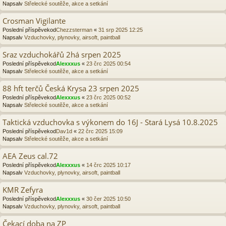
Napsalv
Střelecké soutěže, akce a setkání
Crosman Vigilante
Poslední příspěvekod
Chezzsterman
«
31 srp 2025 12:25
Napsalv
Vzduchovky, plynovky, airsoft, paintball
Sraz vzduchokářů 2há srpen 2025
Poslední příspěvekod
Alexxxus
«
23 črc 2025 00:54
Napsalv
Střelecké soutěže, akce a setkání
88 hft terčů Česká Krysa 23 srpen 2025
Poslední příspěvekod
Alexxxus
«
23 črc 2025 00:52
Napsalv
Střelecké soutěže, akce a setkání
Taktická vzduchovka s výkonem do 16J - Stará Lysá 10.8.2025
Poslední příspěvekod
Dav1d
«
22 črc 2025 15:09
Napsalv
Střelecké soutěže, akce a setkání
AEA Zeus cal.72
Poslední příspěvekod
Alexxxus
«
14 črc 2025 10:17
Napsalv
Vzduchovky, plynovky, airsoft, paintball
KMR Zefyra
Poslední příspěvekod
Alexxxus
«
30 čer 2025 10:50
Napsalv
Vzduchovky, plynovky, airsoft, paintball
Čekací doba na ZP