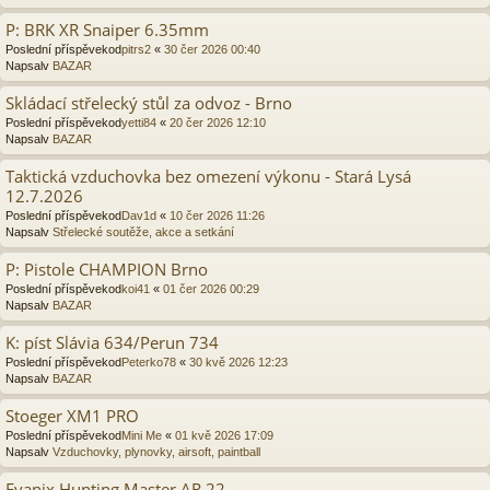
P: BRK XR Snaiper 6.35mm
Poslední příspěvekod
pitrs2
«
30 čer 2026 00:40
Napsalv
BAZAR
Skládací střelecký stůl za odvoz - Brno
Poslední příspěvekod
yetti84
«
20 čer 2026 12:10
Napsalv
BAZAR
Taktická vzduchovka bez omezení výkonu - Stará Lysá
12.7.2026
Poslední příspěvekod
Dav1d
«
10 čer 2026 11:26
Napsalv
Střelecké soutěže, akce a setkání
P: Pistole CHAMPION Brno
Poslední příspěvekod
koi41
«
01 čer 2026 00:29
Napsalv
BAZAR
K: píst Slávia 634/Perun 734
Poslední příspěvekod
Peterko78
«
30 kvě 2026 12:23
Napsalv
BAZAR
Stoeger XM1 PRO
Poslední příspěvekod
Mini Me
«
01 kvě 2026 17:09
Napsalv
Vzduchovky, plynovky, airsoft, paintball
Evanix Hunting Master AR 22