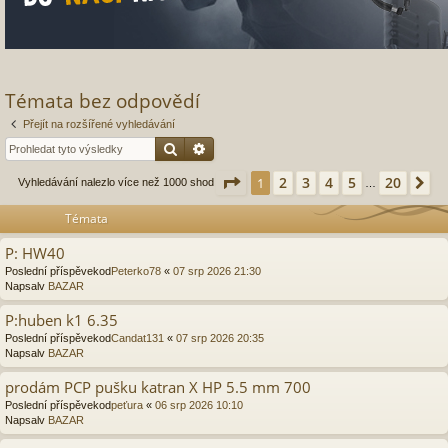
Témata bez odpovědí
Přejít na rozšířené vyhledávání
Hledat
Pokročilé hledání
Stránka
1
z
20
2
3
4
5
20
1
Da
Vyhledávání nalezlo více než 1000 shod
…
Témata
P: HW40
Poslední příspěvekod
Peterko78
«
07 srp 2026 21:30
Napsalv
BAZAR
P:huben k1 6.35
Poslední příspěvekod
Candat131
«
07 srp 2026 20:35
Napsalv
BAZAR
prodám PCP pušku katran X HP 5.5 mm 700
Poslední příspěvekod
peťura
«
06 srp 2026 10:10
Napsalv
BAZAR