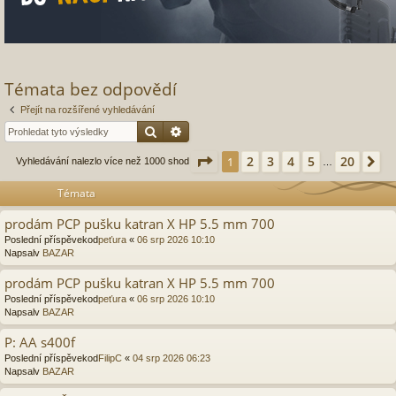
Témata bez odpovědí
Přejít na rozšířené vyhledávání
Hledat
Pokročilé hledání
Stránka
1
z
20
2
3
4
5
20
1
Da
Vyhledávání nalezlo více než 1000 shod
…
Témata
prodám PCP pušku katran X HP 5.5 mm 700
Poslední příspěvekod
peťura
«
06 srp 2026 10:10
Napsalv
BAZAR
prodám PCP pušku katran X HP 5.5 mm 700
Poslední příspěvekod
peťura
«
06 srp 2026 10:10
Napsalv
BAZAR
P: AA s400f
Poslední příspěvekod
FilipC
«
04 srp 2026 06:23
Napsalv
BAZAR