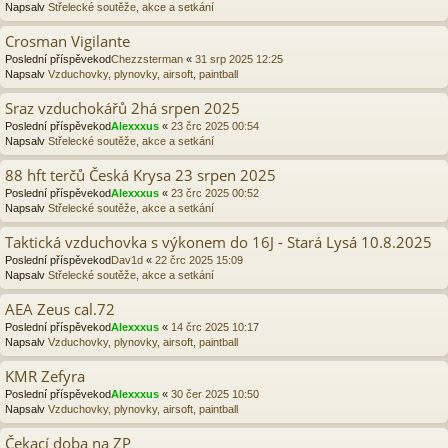
Napsalv
Střelecké soutěže, akce a setkání
Crosman Vigilante
Poslední příspěvekod
Chezzsterman
«
31 srp 2025 12:25
Napsalv
Vzduchovky, plynovky, airsoft, paintball
Sraz vzduchokářů 2há srpen 2025
Poslední příspěvekod
Alexxxus
«
23 črc 2025 00:54
Napsalv
Střelecké soutěže, akce a setkání
88 hft terčů Česká Krysa 23 srpen 2025
Poslední příspěvekod
Alexxxus
«
23 črc 2025 00:52
Napsalv
Střelecké soutěže, akce a setkání
Taktická vzduchovka s výkonem do 16J - Stará Lysá 10.8.2025
Poslední příspěvekod
Dav1d
«
22 črc 2025 15:09
Napsalv
Střelecké soutěže, akce a setkání
AEA Zeus cal.72
Poslední příspěvekod
Alexxxus
«
14 črc 2025 10:17
Napsalv
Vzduchovky, plynovky, airsoft, paintball
KMR Zefyra
Poslední příspěvekod
Alexxxus
«
30 čer 2025 10:50
Napsalv
Vzduchovky, plynovky, airsoft, paintball
Čekací doba na ZP