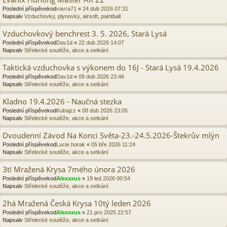
Poslední příspěvekod
vavra71
«
24 dub 2026 07:31
Napsalv
Vzduchovky, plynovky, airsoft, paintball
Vzduchovkový benchrest 3. 5. 2026, Stará Lysá
Poslední příspěvekod
Dav1d
«
22 dub 2026 14:07
Napsalv
Střelecké soutěže, akce a setkání
Taktická vzduchovka s výkonem do 16J - Stará Lysá 19.4.2026
Poslední příspěvekod
Dav1d
«
09 dub 2026 23:46
Napsalv
Střelecké soutěže, akce a setkání
Kladno 19.4.2026 - Naučná stezka
Poslední příspěvekod
Kubajzz
«
08 dub 2026 23:05
Napsalv
Střelecké soutěže, akce a setkání
Dvoudenní Závod Na Konci Světa-23.-24.5.2026-Štekrův mlýn
Poslední příspěvekod
Lucie.horak
«
05 bře 2026 11:24
Napsalv
Střelecké soutěže, akce a setkání
3tí Mražená Krysa 7mého února 2026
Poslední příspěvekod
Alexxxus
«
19 led 2026 00:54
Napsalv
Střelecké soutěže, akce a setkání
2há Mražená Česká Krysa 10tý leden 2026
Poslední příspěvekod
Alexxxus
«
21 pro 2025 22:57
Napsalv
Střelecké soutěže, akce a setkání