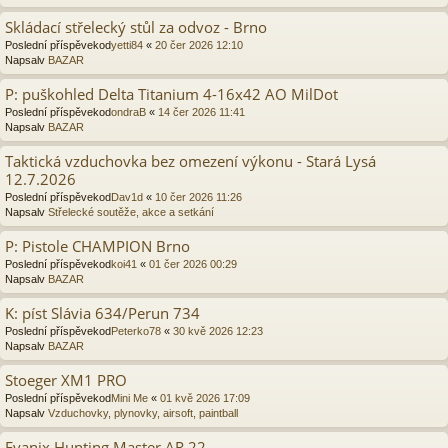
Skládací střelecký stůl za odvoz - Brno
Poslední příspěvekod
yetti84
«
20 čer 2026 12:10
Napsalv
BAZAR
P: puškohled Delta Titanium 4-16x42 AO MilDot
Poslední příspěvekod
ondraB
«
14 čer 2026 11:41
Napsalv
BAZAR
Taktická vzduchovka bez omezení výkonu - Stará Lysá
12.7.2026
Poslední příspěvekod
Dav1d
«
10 čer 2026 11:26
Napsalv
Střelecké soutěže, akce a setkání
P: Pistole CHAMPION Brno
Poslední příspěvekod
koi41
«
01 čer 2026 00:29
Napsalv
BAZAR
K: píst Slávia 634/Perun 734
Poslední příspěvekod
Peterko78
«
30 kvě 2026 12:23
Napsalv
BAZAR
Stoeger XM1 PRO
Poslední příspěvekod
Mini Me
«
01 kvě 2026 17:09
Napsalv
Vzduchovky, plynovky, airsoft, paintball
Evanix Hunting Master AR 22