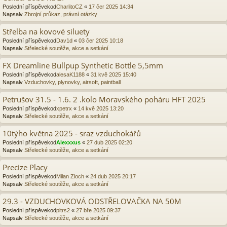
Poslední příspěvekod
CharlitoCZ
«
17 čer 2025 14:34
Napsalv
Zbrojní průkaz, právní otázky
Střelba na kovové siluety
Poslední příspěvekod
Dav1d
«
03 čer 2025 10:18
Napsalv
Střelecké soutěže, akce a setkání
FX Dreamline Bullpup Synthetic Bottle 5,5mm
Poslední příspěvekod
alesaK1188
«
31 kvě 2025 15:40
Napsalv
Vzduchovky, plynovky, airsoft, paintball
Petrušov 31.5 - 1.6. 2 .kolo Moravského poháru HFT 2025
Poslední příspěvekod
xpetrx
«
14 kvě 2025 13:20
Napsalv
Střelecké soutěže, akce a setkání
10týho května 2025 - sraz vzduchokářů
Poslední příspěvekod
Alexxxus
«
27 dub 2025 02:20
Napsalv
Střelecké soutěže, akce a setkání
Precize Placy
Poslední příspěvekod
Milan Zloch
«
24 dub 2025 20:17
Napsalv
Střelecké soutěže, akce a setkání
29.3 - VZDUCHOVKOVÁ ODSTŘELOVAČKA NA 50M
Poslední příspěvekod
pitrs2
«
27 bře 2025 09:37
Napsalv
Střelecké soutěže, akce a setkání