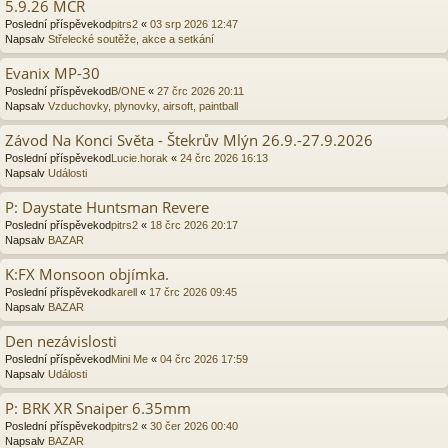
5.9.26 MČR
Poslední příspěvekod
pitrs2
«
03 srp 2026 12:47
Napsalv
Střelecké soutěže, akce a setkání
Evanix MP-30
Poslední příspěvekod
B/ONE
«
27 črc 2026 20:11
Napsalv
Vzduchovky, plynovky, airsoft, paintball
Závod Na Konci Světa - Štekrův Mlýn 26.9.-27.9.2026
Poslední příspěvekod
Lucie.horak
«
24 črc 2026 16:13
Napsalv
Události
P: Daystate Huntsman Revere
Poslední příspěvekod
pitrs2
«
18 črc 2026 20:17
Napsalv
BAZAR
K:FX Monsoon objímka.
Poslední příspěvekod
karell
«
17 črc 2026 09:45
Napsalv
BAZAR
Den nezávislosti
Poslední příspěvekod
Mini Me
«
04 črc 2026 17:59
Napsalv
Události
P: BRK XR Snaiper 6.35mm
Poslední příspěvekod
pitrs2
«
30 čer 2026 00:40
Napsalv
BAZAR