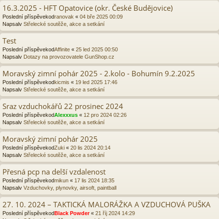
16.3.2025 - HFT Opatovice (okr. České Budějovice)
Poslední příspěvekod
ranovak
«
04 bře 2025 00:09
Napsalv
Střelecké soutěže, akce a setkání
Test
Poslední příspěvekod
Affinite
«
25 led 2025 00:50
Napsalv
Dotazy na provozovatele GunShop.cz
Moravský zimní pohár 2025 - 2.kolo - Bohumín 9.2.2025
Poslední příspěvekod
kicmis
«
19 led 2025 17:46
Napsalv
Střelecké soutěže, akce a setkání
Sraz vzduchokářů 22 prosinec 2024
Poslední příspěvekod
Alexxxus
«
12 pro 2024 02:26
Napsalv
Střelecké soutěže, akce a setkání
Moravský zimní pohár 2025
Poslední příspěvekod
Zuki
«
20 lis 2024 20:14
Napsalv
Střelecké soutěže, akce a setkání
Přesná pcp na delší vzdalenost
Poslední příspěvekod
mikun
«
17 lis 2024 18:35
Napsalv
Vzduchovky, plynovky, airsoft, paintball
27. 10. 2024 – TAKTICKÁ MALORÁŽKA A VZDUCHOVÁ PUŠKA
Poslední příspěvekod
Black Powder
«
21 říj 2024 14:29