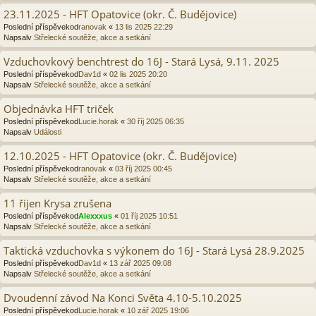
23.11.2025 - HFT Opatovice (okr. Č. Budějovice)
Poslední příspěvekod
ranovak
«
13 lis 2025 22:29
Napsalv
Střelecké soutěže, akce a setkání
Vzduchovkový benchtrest do 16J - Stará Lysá, 9.11. 2025
Poslední příspěvekod
Dav1d
«
02 lis 2025 20:20
Napsalv
Střelecké soutěže, akce a setkání
Objednávka HFT triček
Poslední příspěvekod
Lucie.horak
«
30 říj 2025 06:35
Napsalv
Události
12.10.2025 - HFT Opatovice (okr. Č. Budějovice)
Poslední příspěvekod
ranovak
«
03 říj 2025 00:45
Napsalv
Střelecké soutěže, akce a setkání
11 řijen Krysa zrušena
Poslední příspěvekod
Alexxxus
«
01 říj 2025 10:51
Napsalv
Střelecké soutěže, akce a setkání
Taktická vzduchovka s výkonem do 16J - Stará Lysá 28.9.2025
Poslední příspěvekod
Dav1d
«
13 zář 2025 09:08
Napsalv
Střelecké soutěže, akce a setkání
Dvoudenní závod Na Konci Světa 4.10-5.10.2025
Poslední příspěvekod
Lucie.horak
«
10 zář 2025 19:06